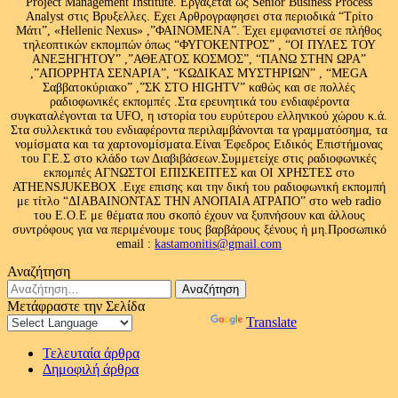
Project Management Institute. Εργάζεται ως Senior Business Process
Analyst στις Βρυξελλες. Εχει Αρθρογραφησει στα περιοδικά “Τρίτο
Μάτι”, «Hellenic Nexus» ,”ΦΑΙΝΟΜΕΝΑ”. Έχει εμφανιστεί σε πλήθος
τηλεοπτικών εκπομπών όπως “ΦΥΓΟΚΕΝΤΡΟΣ” , “ΟΙ ΠΥΛΕΣ ΤΟΥ
ΑΝΕΞΗΓΗΤΟΥ” ,”ΑΘΕΑΤΟΣ ΚΟΣΜΟΣ”, “ΠΑΝΩ ΣΤΗΝ ΩΡΑ”
,”ΑΠΟΡΡΗΤΑ ΣΕΝΑΡΙΑ”, “ΚΩΔΙΚΑΣ ΜΥΣΤΗΡΙΩΝ” , “MEGA
Σαββατοκύριακο” ,”ΣΚ ΣΤΟ HIGHTV” καθώς και σε πολλές
ραδιοφωνικές εκπομπές .Στα ερευνητικά του ενδιαφέροντα
συγκαταλέγονται τα UFO, η ιστορία του ευρύτερου ελληνικού χώρου κ.ά.
Στα συλλεκτικά του ενδιαφέροντα περιλαμβάνονται τα γραμματόσημα, τα
νομίσματα και τα χαρτονομίσματα.Είναι Έφεδρος Ειδικός Επιστήμονας
του Γ.Ε.Σ στο κλάδο των Διαβιβάσεων.Συμμετείχε στις ραδιοφωνικές
εκπομπές ΑΓΝΩΣΤΟΙ ΕΠΙΣΚΕΠΤΕΣ και ΟΙ ΧΡΗΣΤΕΣ στο
ATHENSJUKEBOX .Ειχε επισης και την δική του ραδιοφωνική εκπομπή
με τίτλο “ΔΙΑΒΑΙΝΟΝΤΑΣ ΤΗΝ ΑΝΟΠΑΙΑ ΑΤΡΑΠΟ” στο web radio
του Ε.Ο.Ε με θέματα που σκοπό έχουν να ξυπνήσουν και άλλους
συντρόφους για να περιμένουμε τους βαρβάρους ξένους ή μη.Προσωπικό
email :
kastamonitis@gmail.com
Αναζήτηση
Αναζήτηση
για:
Μετάφραστε την Σελίδα
Powered by
Translate
Τελευταία άρθρα
Δημοφιλή άρθρα