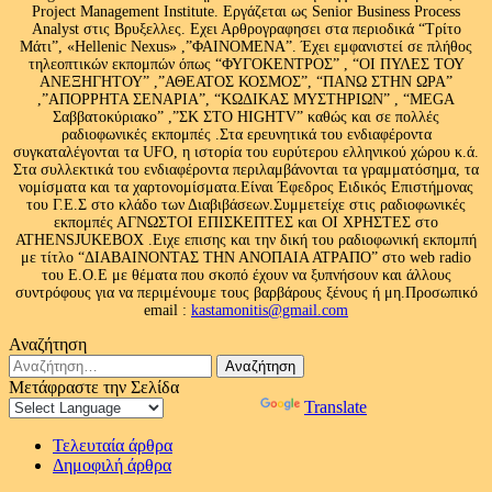
Project Management Institute. Εργάζεται ως Senior Business Process
Analyst στις Βρυξελλες. Εχει Αρθρογραφησει στα περιοδικά “Τρίτο
Μάτι”, «Hellenic Nexus» ,”ΦΑΙΝΟΜΕΝΑ”. Έχει εμφανιστεί σε πλήθος
τηλεοπτικών εκπομπών όπως “ΦΥΓΟΚΕΝΤΡΟΣ” , “ΟΙ ΠΥΛΕΣ ΤΟΥ
ΑΝΕΞΗΓΗΤΟΥ” ,”ΑΘΕΑΤΟΣ ΚΟΣΜΟΣ”, “ΠΑΝΩ ΣΤΗΝ ΩΡΑ”
,”ΑΠΟΡΡΗΤΑ ΣΕΝΑΡΙΑ”, “ΚΩΔΙΚΑΣ ΜΥΣΤΗΡΙΩΝ” , “MEGA
Σαββατοκύριακο” ,”ΣΚ ΣΤΟ HIGHTV” καθώς και σε πολλές
ραδιοφωνικές εκπομπές .Στα ερευνητικά του ενδιαφέροντα
συγκαταλέγονται τα UFO, η ιστορία του ευρύτερου ελληνικού χώρου κ.ά.
Στα συλλεκτικά του ενδιαφέροντα περιλαμβάνονται τα γραμματόσημα, τα
νομίσματα και τα χαρτονομίσματα.Είναι Έφεδρος Ειδικός Επιστήμονας
του Γ.Ε.Σ στο κλάδο των Διαβιβάσεων.Συμμετείχε στις ραδιοφωνικές
εκπομπές ΑΓΝΩΣΤΟΙ ΕΠΙΣΚΕΠΤΕΣ και ΟΙ ΧΡΗΣΤΕΣ στο
ATHENSJUKEBOX .Ειχε επισης και την δική του ραδιοφωνική εκπομπή
με τίτλο “ΔΙΑΒΑΙΝΟΝΤΑΣ ΤΗΝ ΑΝΟΠΑΙΑ ΑΤΡΑΠΟ” στο web radio
του Ε.Ο.Ε με θέματα που σκοπό έχουν να ξυπνήσουν και άλλους
συντρόφους για να περιμένουμε τους βαρβάρους ξένους ή μη.Προσωπικό
email :
kastamonitis@gmail.com
Αναζήτηση
Αναζήτηση
για:
Μετάφραστε την Σελίδα
Powered by
Translate
Τελευταία άρθρα
Δημοφιλή άρθρα