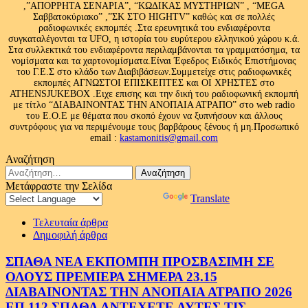
,”ΑΠΟΡΡΗΤΑ ΣΕΝΑΡΙΑ”, “ΚΩΔΙΚΑΣ ΜΥΣΤΗΡΙΩΝ” , “MEGA
Σαββατοκύριακο” ,”ΣΚ ΣΤΟ HIGHTV” καθώς και σε πολλές
ραδιοφωνικές εκπομπές .Στα ερευνητικά του ενδιαφέροντα
συγκαταλέγονται τα UFO, η ιστορία του ευρύτερου ελληνικού χώρου κ.ά.
Στα συλλεκτικά του ενδιαφέροντα περιλαμβάνονται τα γραμματόσημα, τα
νομίσματα και τα χαρτονομίσματα.Είναι Έφεδρος Ειδικός Επιστήμονας
του Γ.Ε.Σ στο κλάδο των Διαβιβάσεων.Συμμετείχε στις ραδιοφωνικές
εκπομπές ΑΓΝΩΣΤΟΙ ΕΠΙΣΚΕΠΤΕΣ και ΟΙ ΧΡΗΣΤΕΣ στο
ATHENSJUKEBOX .Ειχε επισης και την δική του ραδιοφωνική εκπομπή
με τίτλο “ΔΙΑΒΑΙΝΟΝΤΑΣ ΤΗΝ ΑΝΟΠΑΙΑ ΑΤΡΑΠΟ” στο web radio
του Ε.Ο.Ε με θέματα που σκοπό έχουν να ξυπνήσουν και άλλους
συντρόφους για να περιμένουμε τους βαρβάρους ξένους ή μη.Προσωπικό
email :
kastamonitis@gmail.com
Αναζήτηση
Αναζήτηση
για:
Μετάφραστε την Σελίδα
Powered by
Translate
Τελευταία άρθρα
Δημοφιλή άρθρα
ΣΠΑΘΑ ΝΕΑ ΕΚΠΟΜΠΗ ΠΡΟΣΒΑΣΙΜΗ ΣΕ
ΟΛΟΥΣ ΠΡΕΜΙΕΡΑ ΣΗΜΕΡΑ 23.15
ΔΙΑΒΑΙΝΟΝΤΑΣ ΤΗΝ ΑΝΟΠΑΙΑ ΑΤΡΑΠΟ 2026
ΕΠ.112 ΣΠΑΘΑ ΑΝΤΕΧΕΤΕ ΑΥΤΕΣ ΤΙΣ