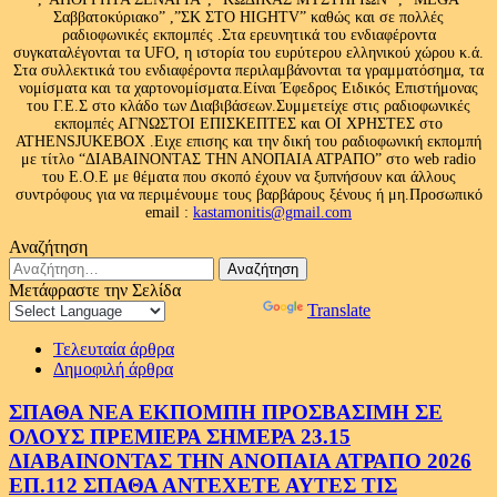
Σαββατοκύριακο” ,”ΣΚ ΣΤΟ HIGHTV” καθώς και σε πολλές
ραδιοφωνικές εκπομπές .Στα ερευνητικά του ενδιαφέροντα
συγκαταλέγονται τα UFO, η ιστορία του ευρύτερου ελληνικού χώρου κ.ά.
Στα συλλεκτικά του ενδιαφέροντα περιλαμβάνονται τα γραμματόσημα, τα
νομίσματα και τα χαρτονομίσματα.Είναι Έφεδρος Ειδικός Επιστήμονας
του Γ.Ε.Σ στο κλάδο των Διαβιβάσεων.Συμμετείχε στις ραδιοφωνικές
εκπομπές ΑΓΝΩΣΤΟΙ ΕΠΙΣΚΕΠΤΕΣ και ΟΙ ΧΡΗΣΤΕΣ στο
ATHENSJUKEBOX .Ειχε επισης και την δική του ραδιοφωνική εκπομπή
με τίτλο “ΔΙΑΒΑΙΝΟΝΤΑΣ ΤΗΝ ΑΝΟΠΑΙΑ ΑΤΡΑΠΟ” στο web radio
του Ε.Ο.Ε με θέματα που σκοπό έχουν να ξυπνήσουν και άλλους
συντρόφους για να περιμένουμε τους βαρβάρους ξένους ή μη.Προσωπικό
email :
kastamonitis@gmail.com
Αναζήτηση
Αναζήτηση
για:
Μετάφραστε την Σελίδα
Powered by
Translate
Τελευταία άρθρα
Δημοφιλή άρθρα
ΣΠΑΘΑ ΝΕΑ ΕΚΠΟΜΠΗ ΠΡΟΣΒΑΣΙΜΗ ΣΕ
ΟΛΟΥΣ ΠΡΕΜΙΕΡΑ ΣΗΜΕΡΑ 23.15
ΔΙΑΒΑΙΝΟΝΤΑΣ ΤΗΝ ΑΝΟΠΑΙΑ ΑΤΡΑΠΟ 2026
ΕΠ.112 ΣΠΑΘΑ ΑΝΤΕΧΕΤΕ ΑΥΤΕΣ ΤΙΣ