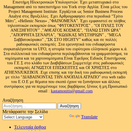
Επιστήμη Ηλεκτρονικών Υπολογιστών. Έχει μεταπτυχιακό στο
Management από το πανεπιστήμιο του Υork στην Αγγλία. Είναι μέλος του
Project Management Institute. Εργάζεται ως Senior Business Process
Analyst στις Βρυξελλες. Εχει Αρθρογραφησει στα περιοδικά “Τρίτο
Μάτι”, «Hellenic Nexus» ,”ΦΑΙΝΟΜΕΝΑ”. Έχει εμφανιστεί σε πλήθος
τηλεοπτικών εκπομπών όπως “ΦΥΓΟΚΕΝΤΡΟΣ” , “ΟΙ ΠΥΛΕΣ ΤΟΥ
ΑΝΕΞΗΓΗΤΟΥ” ,”ΑΘΕΑΤΟΣ ΚΟΣΜΟΣ”, “ΠΑΝΩ ΣΤΗΝ ΩΡΑ”
,”ΑΠΟΡΡΗΤΑ ΣΕΝΑΡΙΑ”, “ΚΩΔΙΚΑΣ ΜΥΣΤΗΡΙΩΝ” , “MEGA
Σαββατοκύριακο” ,”ΣΚ ΣΤΟ HIGHTV” καθώς και σε πολλές
ραδιοφωνικές εκπομπές .Στα ερευνητικά του ενδιαφέροντα
συγκαταλέγονται τα UFO, η ιστορία του ευρύτερου ελληνικού χώρου κ.ά.
Στα συλλεκτικά του ενδιαφέροντα περιλαμβάνονται τα γραμματόσημα, τα
νομίσματα και τα χαρτονομίσματα.Είναι Έφεδρος Ειδικός Επιστήμονας
του Γ.Ε.Σ στο κλάδο των Διαβιβάσεων.Συμμετείχε στις ραδιοφωνικές
εκπομπές ΑΓΝΩΣΤΟΙ ΕΠΙΣΚΕΠΤΕΣ και ΟΙ ΧΡΗΣΤΕΣ στο
ATHENSJUKEBOX .Ειχε επισης και την δική του ραδιοφωνική εκπομπή
με τίτλο “ΔΙΑΒΑΙΝΟΝΤΑΣ ΤΗΝ ΑΝΟΠΑΙΑ ΑΤΡΑΠΟ” στο web radio
του Ε.Ο.Ε με θέματα που σκοπό έχουν να ξυπνήσουν και άλλους
συντρόφους για να περιμένουμε τους βαρβάρους ξένους ή μη.Προσωπικό
email :
kastamonitis@gmail.com
Αναζήτηση
Αναζήτηση
για:
Μετάφραστε την Σελίδα
Powered by
Translate
Τελευταία άρθρα