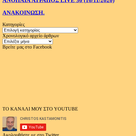
ΑΝΟΠΑΙΑ ΑΤΡΑΠΟΣ LIVE 36 (16/11/2020)
ΑΝΑΚΟΙΝΩΣΗ.
Κατηγορίες
Κατηγορίες
Χρονολογικό αρχείο άρθρων
Χρονολογικό
αρχείο
Βρείτε μας στο Facebook
άρθρων
ΤΟ ΚΑΝΑΛΙ ΜΟΥ ΣΤΟ YOUTUBE
Ακολουθήστε με στο Twitter