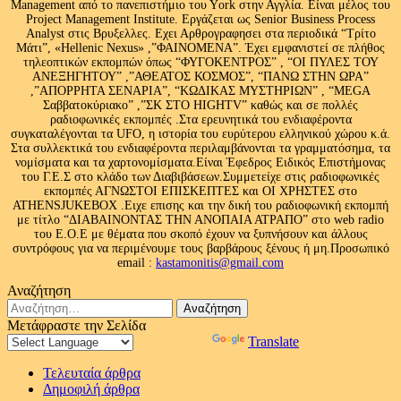
Management από το πανεπιστήμιο του Υork στην Αγγλία. Είναι μέλος του
Project Management Institute. Εργάζεται ως Senior Business Process
Analyst στις Βρυξελλες. Εχει Αρθρογραφησει στα περιοδικά “Τρίτο
Μάτι”, «Hellenic Nexus» ,”ΦΑΙΝΟΜΕΝΑ”. Έχει εμφανιστεί σε πλήθος
τηλεοπτικών εκπομπών όπως “ΦΥΓΟΚΕΝΤΡΟΣ” , “ΟΙ ΠΥΛΕΣ ΤΟΥ
ΑΝΕΞΗΓΗΤΟΥ” ,”ΑΘΕΑΤΟΣ ΚΟΣΜΟΣ”, “ΠΑΝΩ ΣΤΗΝ ΩΡΑ”
,”ΑΠΟΡΡΗΤΑ ΣΕΝΑΡΙΑ”, “ΚΩΔΙΚΑΣ ΜΥΣΤΗΡΙΩΝ” , “MEGA
Σαββατοκύριακο” ,”ΣΚ ΣΤΟ HIGHTV” καθώς και σε πολλές
ραδιοφωνικές εκπομπές .Στα ερευνητικά του ενδιαφέροντα
συγκαταλέγονται τα UFO, η ιστορία του ευρύτερου ελληνικού χώρου κ.ά.
Στα συλλεκτικά του ενδιαφέροντα περιλαμβάνονται τα γραμματόσημα, τα
νομίσματα και τα χαρτονομίσματα.Είναι Έφεδρος Ειδικός Επιστήμονας
του Γ.Ε.Σ στο κλάδο των Διαβιβάσεων.Συμμετείχε στις ραδιοφωνικές
εκπομπές ΑΓΝΩΣΤΟΙ ΕΠΙΣΚΕΠΤΕΣ και ΟΙ ΧΡΗΣΤΕΣ στο
ATHENSJUKEBOX .Ειχε επισης και την δική του ραδιοφωνική εκπομπή
με τίτλο “ΔΙΑΒΑΙΝΟΝΤΑΣ ΤΗΝ ΑΝΟΠΑΙΑ ΑΤΡΑΠΟ” στο web radio
του Ε.Ο.Ε με θέματα που σκοπό έχουν να ξυπνήσουν και άλλους
συντρόφους για να περιμένουμε τους βαρβάρους ξένους ή μη.Προσωπικό
email :
kastamonitis@gmail.com
Αναζήτηση
Αναζήτηση
για:
Μετάφραστε την Σελίδα
Powered by
Translate
Τελευταία άρθρα
Δημοφιλή άρθρα