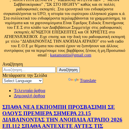
Σαββατοκύριακο” ,”ΣΚ ΣΤΟ HIGHTV” καθώς και σε πολλές
ραδιοφωνικές εκπομπές .Στα ερευνητικά του ενδιαφέροντα
συγκαταλέγονται τα UFO, η ιστορία του ευρύτερου ελληνικού χώρου κ.ά.
Στα συλλεκτικά του ενδιαφέροντα περιλαμβάνονται τα γραμματόσημα, τα
νομίσματα και τα χαρτονομίσματα.Είναι Έφεδρος Ειδικός Επιστήμονας
του Γ.Ε.Σ στο κλάδο των Διαβιβάσεων.Συμμετείχε στις ραδιοφωνικές
εκπομπές ΑΓΝΩΣΤΟΙ ΕΠΙΣΚΕΠΤΕΣ και ΟΙ ΧΡΗΣΤΕΣ στο
ATHENSJUKEBOX .Ειχε επισης και την δική του ραδιοφωνική εκπομπή
με τίτλο “ΔΙΑΒΑΙΝΟΝΤΑΣ ΤΗΝ ΑΝΟΠΑΙΑ ΑΤΡΑΠΟ” στο web radio
του Ε.Ο.Ε με θέματα που σκοπό έχουν να ξυπνήσουν και άλλους
συντρόφους για να περιμένουμε τους βαρβάρους ξένους ή μη.Προσωπικό
email :
kastamonitis@gmail.com
Αναζήτηση
Αναζήτηση
για:
Μετάφραστε την Σελίδα
Powered by
Translate
Τελευταία άρθρα
Δημοφιλή άρθρα
ΣΠΑΘΑ ΝΕΑ ΕΚΠΟΜΠΗ ΠΡΟΣΒΑΣΙΜΗ ΣΕ
ΟΛΟΥΣ ΠΡΕΜΙΕΡΑ ΣΗΜΕΡΑ 23.15
ΔΙΑΒΑΙΝΟΝΤΑΣ ΤΗΝ ΑΝΟΠΑΙΑ ΑΤΡΑΠΟ 2026
ΕΠ.112 ΣΠΑΘΑ ΑΝΤΕΧΕΤΕ ΑΥΤΕΣ ΤΙΣ