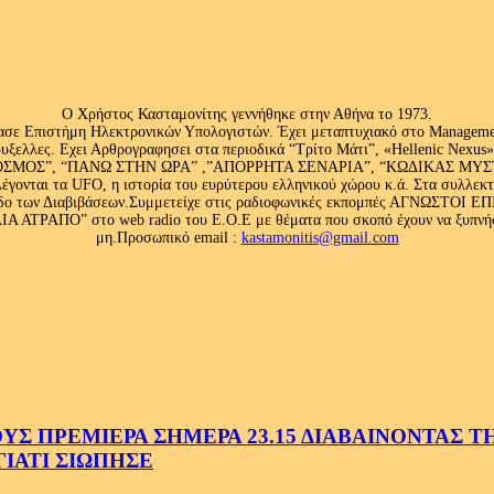
Ο Χρήστος Κασταμονίτης γεννήθηκε στην Αθήνα το 1973.
ασε Επιστήμη Ηλεκτρονικών Υπολογιστών. Έχει μεταπτυχιακό στο Management
ς Βρυξελλες. Εχει Αρθρογραφησει στα περιοδικά “Τρίτο Μάτι”, «Hellenic N
ΟΣ”, “ΠΑΝΩ ΣΤΗΝ ΩΡΑ” ,”ΑΠΟΡΡΗΤΑ ΣΕΝΑΡΙΑ”, “ΚΩΔΙΚΑΣ ΜΥΣΤΗΡΙ
έγονται τα UFO, η ιστορία του ευρύτερου ελληνικού χώρου κ.ά. Στα συλλεκ
 κλάδο των Διαβιβάσεων.Συμμετείχε στις ραδιοφωνικές εκπομπές ΑΓΝΩΣΤΟ
ΤΡΑΠΟ” στο web radio του Ε.Ο.Ε με θέματα που σκοπό έχουν να ξυπνήσου
μη.Προσωπικό email :
kastamonitis@gmail.com
 ΠΡΕΜΙΕΡΑ ΣΗΜΕΡΑ 23.15 ΔΙΑΒΑΙΝΟΝΤΑΣ ΤΗΝ
ΓΙΑΤΙ ΣΙΩΠΗΣΕ