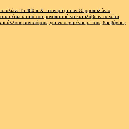
ρμοπυλών. Το 480 π.Χ. στην μάχη των Θερμοπυλών ο
ματα μέσω αυτού του μονοπατιού να καταλάβουν τα νώτα
 και άλλους συντρόφους για να περιμένουμε τους βαρβάρους