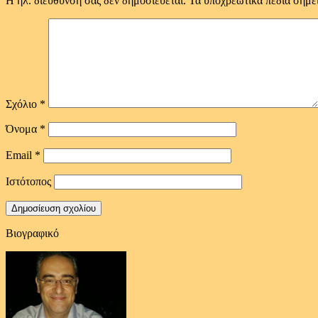
Η ηλ. διεύθυνση σας δεν δημοσιεύεται.
Τα υποχρεωτικά πεδία σημε
Σχόλιο
*
Όνομα
*
Email
*
Ιστότοπος
Βιογραφικό