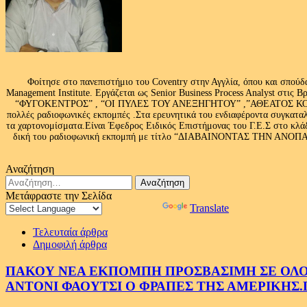
Φοίτησε στο πανεπιστήμιο του Coventry στην Αγγλία, όπου και σπούδ
Management Institute. Εργάζεται ως Senior Business Process Analyst στι
“ΦΥΓΟΚΕΝΤΡΟΣ” , “ΟΙ ΠΥΛΕΣ ΤΟΥ ΑΝΕΞΗΓΗΤΟΥ” ,”ΑΘΕΑΤΟΣ ΚΟΣΜ
πολλές ραδιοφωνικές εκπομπές .Στα ερευνητικά του ενδιαφέροντα συγκαταλ
τα χαρτονομίσματα.Είναι Έφεδρος Ειδικός Επιστήμονας του Γ.Ε.Σ στο
δική του ραδιοφωνική εκπομπή με τίτλο “ΔΙΑΒΑΙΝΟΝΤΑΣ ΤΗΝ ΑΝΟΠΑΙΑ Α
Αναζήτηση
Αναζήτηση
για:
Μετάφραστε την Σελίδα
Powered by
Translate
Τελευταία άρθρα
Δημοφιλή άρθρα
ΠΑΚΟΥ ΝΕΑ ΕΚΠΟΜΠΗ ΠΡΟΣΒΑΣΙΜΗ ΣΕ ΟΛΟΥΣ
ΑΝΤΟΝΙ ΦΑΟΥΤΣΙ Ο ΦΡΑΠΕΣ ΤΗΣ ΑΜΕΡΙΚΗΣ.