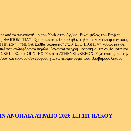
 από το πανεπιστήμιο του Υork στην Αγγλία. Είναι μέλος του Project
exus» ,”ΦΑΙΝΟΜΕΝΑ”. Έχει εμφανιστεί σε πλήθος τηλεοπτικών εκπομπών όπως
ΩΝ” , “MEGA Σαββατοκύριακο” ,”ΣΚ ΣΤΟ HIGHTV” καθώς και σε
τικά του ενδιαφέροντα περιλαμβάνονται τα γραμματόσημα, τα νομίσματα και
Ι ΕΠΙΣΚΕΠΤΕΣ και ΟΙ ΧΡΗΣΤΕΣ στο ATHENSJUKEBOX .Ειχε επισης και την
ν και άλλους συντρόφους για να περιμένουμε τους βαρβάρους ξένους ή
 ΑΝΟΠΑΙΑ ΑΤΡΑΠΟ 2026 ΕΠ.111 ΠΑΚΟΥ