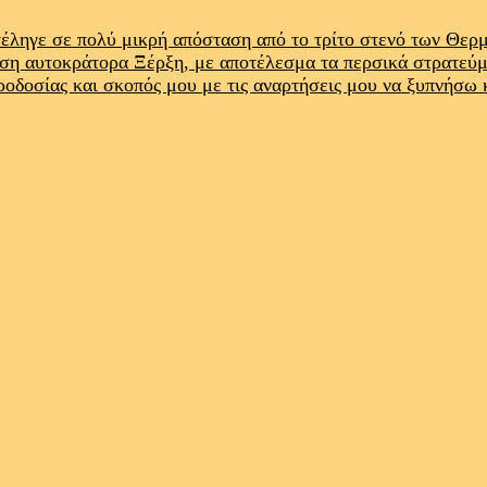
έληγε σε πολύ μικρή απόσταση από το τρίτο στενό των Θε
ρση αυτοκράτορα Ξέρξη, με αποτέλεσμα τα περσικά στρατεύ
προδοσίας και σκοπός μου με τις αναρτήσεις μου να ξυπνήσω