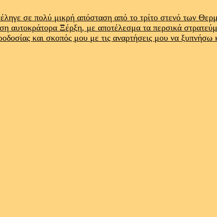
έληγε σε πολύ μικρή απόσταση από το τρίτο στενό των Θε
ρση αυτοκράτορα Ξέρξη, με αποτέλεσμα τα περσικά στρατεύ
προδοσίας και σκοπός μου με τις αναρτήσεις μου να ξυπνήσω