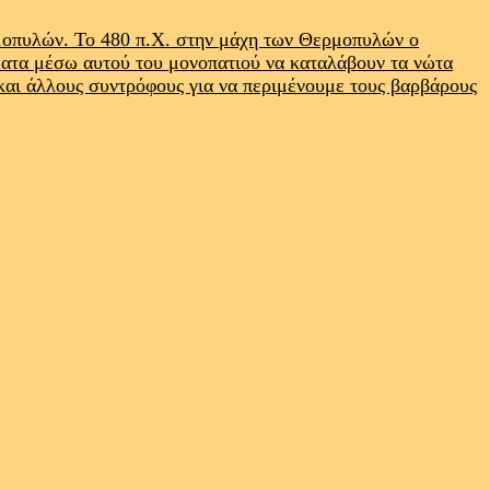
ρμοπυλών. Το 480 π.Χ. στην μάχη των Θερμοπυλών ο
ματα μέσω αυτού του μονοπατιού να καταλάβουν τα νώτα
 και άλλους συντρόφους για να περιμένουμε τους βαρβάρους