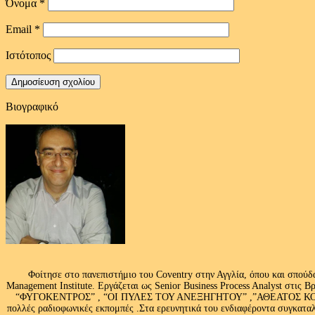
Όνομα
*
Email
*
Ιστότοπος
Βιογραφικό
Φοίτησε στο πανεπιστήμιο του Coventry στην Αγγλία, όπου και σπούδ
Management Institute. Εργάζεται ως Senior Business Process Analyst στι
“ΦΥΓΟΚΕΝΤΡΟΣ” , “ΟΙ ΠΥΛΕΣ ΤΟΥ ΑΝΕΞΗΓΗΤΟΥ” ,”ΑΘΕΑΤΟΣ ΚΟΣΜ
πολλές ραδιοφωνικές εκπομπές .Στα ερευνητικά του ενδιαφέροντα συγκαταλ