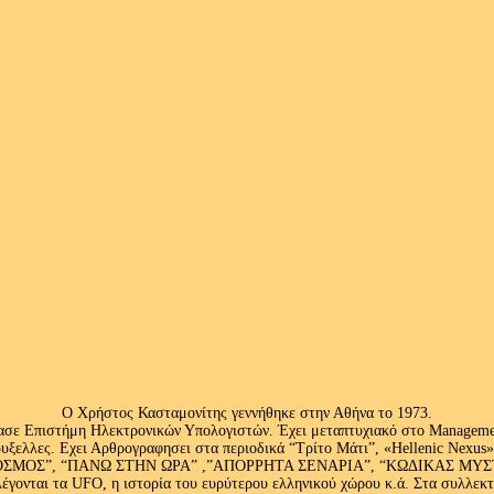
Ο Χρήστος Κασταμονίτης γεννήθηκε στην Αθήνα το 1973.
ασε Επιστήμη Ηλεκτρονικών Υπολογιστών. Έχει μεταπτυχιακό στο Management
ς Βρυξελλες. Εχει Αρθρογραφησει στα περιοδικά “Τρίτο Μάτι”, «Hellenic N
ΟΣ”, “ΠΑΝΩ ΣΤΗΝ ΩΡΑ” ,”ΑΠΟΡΡΗΤΑ ΣΕΝΑΡΙΑ”, “ΚΩΔΙΚΑΣ ΜΥΣΤΗΡΙ
έγονται τα UFO, η ιστορία του ευρύτερου ελληνικού χώρου κ.ά. Στα συλλεκ