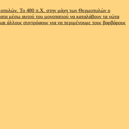
ρμοπυλών. Το 480 π.Χ. στην μάχη των Θερμοπυλών ο
ματα μέσω αυτού του μονοπατιού να καταλάβουν τα νώτα
 και άλλους συντρόφους για να περιμένουμε τους βαρβάρους