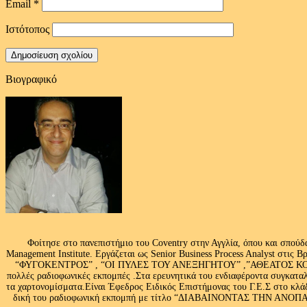
Email
*
Ιστότοπος
Βιογραφικό
Φοίτησε στο πανεπιστήμιο του Coventry στην Αγγλία, όπου και σπούδ
Management Institute. Εργάζεται ως Senior Business Process Analyst στι
“ΦΥΓΟΚΕΝΤΡΟΣ” , “ΟΙ ΠΥΛΕΣ ΤΟΥ ΑΝΕΞΗΓΗΤΟΥ” ,”ΑΘΕΑΤΟΣ ΚΟΣΜ
πολλές ραδιοφωνικές εκπομπές .Στα ερευνητικά του ενδιαφέροντα συγκαταλ
τα χαρτονομίσματα.Είναι Έφεδρος Ειδικός Επιστήμονας του Γ.Ε.Σ στο
δική του ραδιοφωνική εκπομπή με τίτλο “ΔΙΑΒΑΙΝΟΝΤΑΣ ΤΗΝ ΑΝΟΠΑΙΑ Α