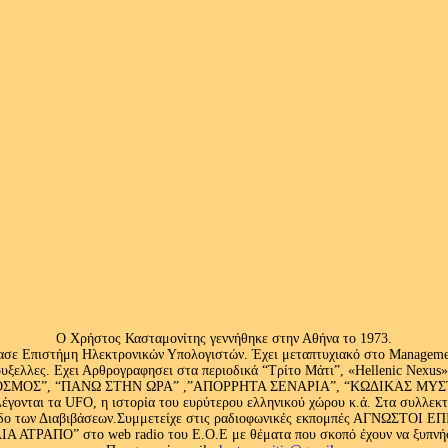
Ο Χρήστος Κασταμονίτης γεννήθηκε στην Αθήνα το 1973.
ασε Επιστήμη Ηλεκτρονικών Υπολογιστών. Έχει μεταπτυχιακό στο Management
ς Βρυξελλες. Εχει Αρθρογραφησει στα περιοδικά “Τρίτο Μάτι”, «Hellenic N
ΟΣ”, “ΠΑΝΩ ΣΤΗΝ ΩΡΑ” ,”ΑΠΟΡΡΗΤΑ ΣΕΝΑΡΙΑ”, “ΚΩΔΙΚΑΣ ΜΥΣΤΗΡΙ
έγονται τα UFO, η ιστορία του ευρύτερου ελληνικού χώρου κ.ά. Στα συλλεκ
 κλάδο των Διαβιβάσεων.Συμμετείχε στις ραδιοφωνικές εκπομπές ΑΓΝΩΣΤΟ
ΤΡΑΠΟ” στο web radio του Ε.Ο.Ε με θέματα που σκοπό έχουν να ξυπνήσου