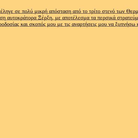
έληγε σε πολύ μικρή απόσταση από το τρίτο στενό των Θε
ρση αυτοκράτορα Ξέρξη, με αποτέλεσμα τα περσικά στρατεύ
προδοσίας και σκοπός μου με τις αναρτήσεις μου να ξυπνήσω