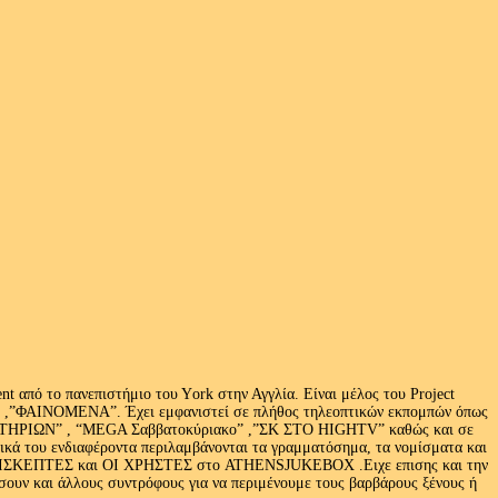
 από το πανεπιστήμιο του Υork στην Αγγλία. Είναι μέλος του Project
exus» ,”ΦΑΙΝΟΜΕΝΑ”. Έχει εμφανιστεί σε πλήθος τηλεοπτικών εκπομπών όπως
ΩΝ” , “MEGA Σαββατοκύριακο” ,”ΣΚ ΣΤΟ HIGHTV” καθώς και σε
τικά του ενδιαφέροντα περιλαμβάνονται τα γραμματόσημα, τα νομίσματα και
Ι ΕΠΙΣΚΕΠΤΕΣ και ΟΙ ΧΡΗΣΤΕΣ στο ATHENSJUKEBOX .Ειχε επισης και την
ν και άλλους συντρόφους για να περιμένουμε τους βαρβάρους ξένους ή