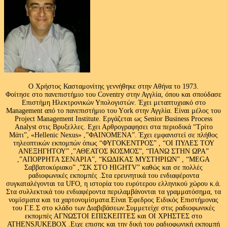
Ο Χρήστος Κασταμονίτης γεννήθηκε στην Αθήνα το 1973.
Φοίτησε στο πανεπιστήμιο του Coventry στην Αγγλία, όπου και σπούδασε
Επιστήμη Ηλεκτρονικών Υπολογιστών. Έχει μεταπτυχιακό στο
Management από το πανεπιστήμιο του Υork στην Αγγλία. Είναι μέλος του
Project Management Institute. Εργάζεται ως Senior Business Process
Analyst στις Βρυξελλες. Εχει Αρθρογραφησει στα περιοδικά “Τρίτο
Μάτι”, «Hellenic Nexus» ,”ΦΑΙΝΟΜΕΝΑ”. Έχει εμφανιστεί σε πλήθος
τηλεοπτικών εκπομπών όπως “ΦΥΓΟΚΕΝΤΡΟΣ” , “ΟΙ ΠΥΛΕΣ ΤΟΥ
ΑΝΕΞΗΓΗΤΟΥ” ,”ΑΘΕΑΤΟΣ ΚΟΣΜΟΣ”, “ΠΑΝΩ ΣΤΗΝ ΩΡΑ”
,”ΑΠΟΡΡΗΤΑ ΣΕΝΑΡΙΑ”, “ΚΩΔΙΚΑΣ ΜΥΣΤΗΡΙΩΝ” , “MEGA
Σαββατοκύριακο” ,”ΣΚ ΣΤΟ HIGHTV” καθώς και σε πολλές
ραδιοφωνικές εκπομπές .Στα ερευνητικά του ενδιαφέροντα
συγκαταλέγονται τα UFO, η ιστορία του ευρύτερου ελληνικού χώρου κ.ά.
Στα συλλεκτικά του ενδιαφέροντα περιλαμβάνονται τα γραμματόσημα, τα
νομίσματα και τα χαρτονομίσματα.Είναι Έφεδρος Ειδικός Επιστήμονας
του Γ.Ε.Σ στο κλάδο των Διαβιβάσεων.Συμμετείχε στις ραδιοφωνικές
εκπομπές ΑΓΝΩΣΤΟΙ ΕΠΙΣΚΕΠΤΕΣ και ΟΙ ΧΡΗΣΤΕΣ στο
ATHENSJUKEBOX .Ειχε επισης και την δική του ραδιοφωνική εκπομπή