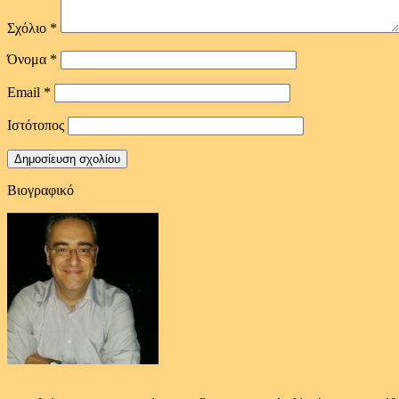
Σχόλιο
*
Όνομα
*
Email
*
Ιστότοπος
Βιογραφικό