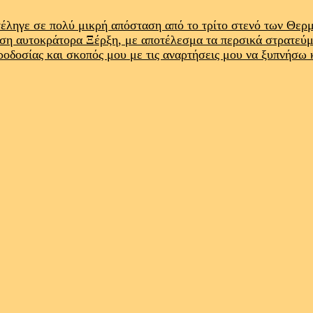
έληγε σε πολύ μικρή απόσταση από το τρίτο στενό των Θε
ρση αυτοκράτορα Ξέρξη, με αποτέλεσμα τα περσικά στρατεύ
προδοσίας και σκοπός μου με τις αναρτήσεις μου να ξυπνήσω