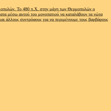
ρμοπυλών. Το 480 π.Χ. στην μάχη των Θερμοπυλών ο
ματα μέσω αυτού του μονοπατιού να καταλάβουν τα νώτα
 και άλλους συντρόφους για να περιμένουμε τους βαρβάρους