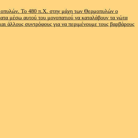
ρμοπυλών. Το 480 π.Χ. στην μάχη των Θερμοπυλών ο
ματα μέσω αυτού του μονοπατιού να καταλάβουν τα νώτα
 και άλλους συντρόφους για να περιμένουμε τους βαρβάρους