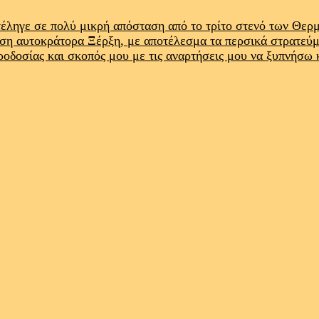
έληγε σε πολύ μικρή απόσταση από το τρίτο στενό των Θε
ρση αυτοκράτορα Ξέρξη, με αποτέλεσμα τα περσικά στρατεύ
προδοσίας και σκοπός μου με τις αναρτήσεις μου να ξυπνήσω