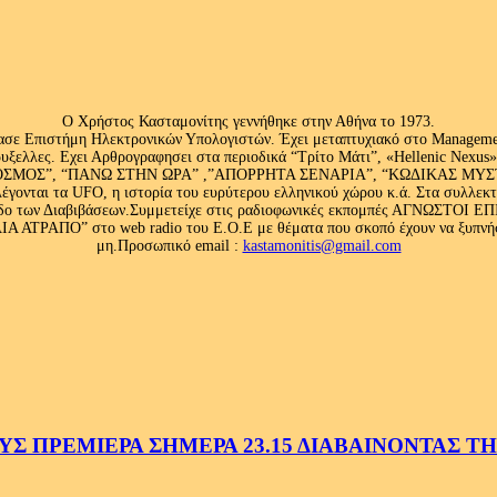
Ο Χρήστος Κασταμονίτης γεννήθηκε στην Αθήνα το 1973.
ασε Επιστήμη Ηλεκτρονικών Υπολογιστών. Έχει μεταπτυχιακό στο Management
ς Βρυξελλες. Εχει Αρθρογραφησει στα περιοδικά “Τρίτο Μάτι”, «Hellenic N
ΟΣ”, “ΠΑΝΩ ΣΤΗΝ ΩΡΑ” ,”ΑΠΟΡΡΗΤΑ ΣΕΝΑΡΙΑ”, “ΚΩΔΙΚΑΣ ΜΥΣΤΗΡΙ
έγονται τα UFO, η ιστορία του ευρύτερου ελληνικού χώρου κ.ά. Στα συλλεκ
 κλάδο των Διαβιβάσεων.Συμμετείχε στις ραδιοφωνικές εκπομπές ΑΓΝΩΣΤΟ
ΤΡΑΠΟ” στο web radio του Ε.Ο.Ε με θέματα που σκοπό έχουν να ξυπνήσου
μη.Προσωπικό email :
kastamonitis@gmail.com
 ΠΡΕΜΙΕΡΑ ΣΗΜΕΡΑ 23.15 ΔΙΑΒΑΙΝΟΝΤΑΣ ΤΗΝ