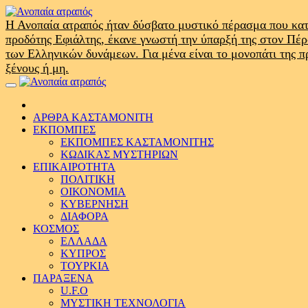
Skip
to
Η Ανοπαία ατραπός ήταν δύσβατο μυστικό πέρασμα που κατ
content
προδότης Εφιάλτης, έκανε γνωστή την ύπαρξή της στον Πέ
των Ελληνικών δυνάμεων. Για μένα είναι το μονοπάτι της 
ξένους ή μη.
Primary
Menu
ΑΡΘΡΑ ΚΑΣΤΑΜΟΝΙΤΗ
ΕΚΠΟΜΠΕΣ
ΕΚΠΟΜΠΕΣ ΚΑΣΤΑΜΟΝΙΤΗΣ
ΚΩΔΙΚΑΣ ΜΥΣΤΗΡΙΩΝ
ΕΠΙΚΑΙΡΟΤΗΤΑ
ΠΟΛΙΤΙΚΗ
ΟΙΚΟΝΟΜΙΑ
ΚΥΒΕΡΝΗΣΗ
ΔΙΑΦΟΡΑ
ΚΟΣΜΟΣ
ΕΛΛΑΔΑ
ΚΥΠΡΟΣ
ΤΟΥΡΚΙΑ
ΠΑΡΑΞΕΝΑ
U.F.O
ΜΥΣΤΙΚΗ ΤΕΧΝΟΛΟΓΙΑ