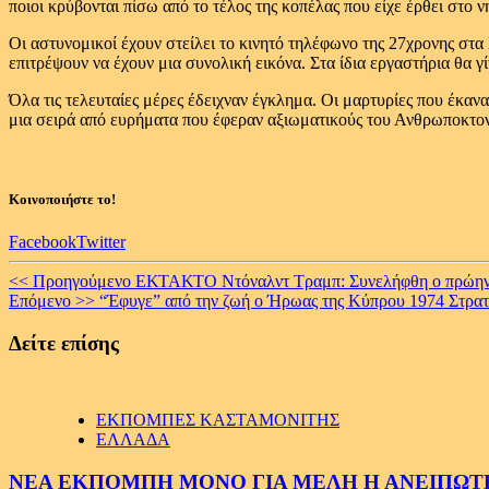
ποιοι κρύβονται πίσω από το τέλος της κοπέλας που είχε έρθει στο ν
Οι αστυνομικοί έχουν στείλει το κινητό τηλέφωνο της 27χρονης στ
επιτρέψουν να έχουν μια συνολική εικόνα. Στα ίδια εργαστήρια θα 
Όλα τις τελευταίες μέρες έδειχναν έγκλημα. Οι μαρτυρίες που έκανα
μια σειρά από ευρήματα που έφεραν αξιωματικούς του Ανθρωποκτο
Κοινοποιήστε το!
Facebook
Twitter
Continue
<< Προηγούμενο
ΕΚΤΑΚΤΟ Ντόναλντ Τραμπ: Συνελήφθη ο πρώην
Επόμενο >>
“Έφυγε” από την ζωή ο Ήρωας της Κύπρου 1974 Στρατ
Reading
Δείτε επίσης
ΕΚΠΟΜΠΕΣ ΚΑΣΤΑΜΟΝΙΤΗΣ
ΕΛΛΑΔΑ
ΝΕΑ ΕΚΠΟΜΠΗ ΜΟΝΟ ΓΙΑ ΜΕΛΗ Η ΑΝΕΙΠΩΤΗ