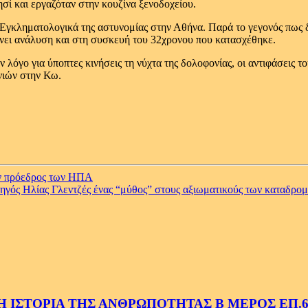
ησί και εργαζόταν στην κουζίνα ξενοδοχείου.
α Εγκληματολογικά της αστυνομίας στην Αθήνα. Παρά το γεγονός πως 
γίνει ανάλυση και στη συσκευή του 32χρονου που κατασχέθηκε.
ν λόγο για ύποπτες κινήσεις τη νύχτα της δολοφονίας, οι αντιφάσεις
νιών στην Κω.
 πρόεδρος των ΗΠΑ
ηγός Ηλίας Γλεντζές ένας “μύθος” στους αξιωματικούς των καταδρο
 ΙΣΤΟΡΙΑ ΤΗΣ ΑΝΘΡΩΠΟΤΗΤΑΣ Β ΜΕΡΟΣ ΕΠ.6