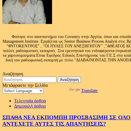
Φοίτησε στο πανεπιστήμιο του Coventry στην Αγγλία, όπου και σπούδ
Management Institute. Εργάζεται ως Senior Business Process Analyst στι
“ΦΥΓΟΚΕΝΤΡΟΣ” , “ΟΙ ΠΥΛΕΣ ΤΟΥ ΑΝΕΞΗΓΗΤΟΥ” ,”ΑΘΕΑΤΟΣ ΚΟΣΜ
πολλές ραδιοφωνικές εκπομπές .Στα ερευνητικά του ενδιαφέροντα συγκαταλ
τα χαρτονομίσματα.Είναι Έφεδρος Ειδικός Επιστήμονας του Γ.Ε.Σ στο
δική του ραδιοφωνική εκπομπή με τίτλο “ΔΙΑΒΑΙΝΟΝΤΑΣ ΤΗΝ ΑΝΟΠΑΙΑ Α
Αναζήτηση
Αναζήτηση
για:
Μετάφραστε την Σελίδα
Powered by
Translate
Τελευταία άρθρα
Δημοφιλή άρθρα
ΣΠΑΘΑ ΝΕΑ ΕΚΠΟΜΠΗ ΠΡΟΣΒΑΣΙΜΗ ΣΕ ΟΛΟΥΣ
ΑΝΤΕΧΕΤΕ ΑΥΤΕΣ ΤΙΣ ΑΠΑΝΤΗΣΕΙΣ?