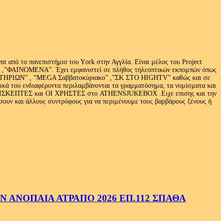
 από το πανεπιστήμιο του Υork στην Αγγλία. Είναι μέλος του Project
exus» ,”ΦΑΙΝΟΜΕΝΑ”. Έχει εμφανιστεί σε πλήθος τηλεοπτικών εκπομπών όπως
ΩΝ” , “MEGA Σαββατοκύριακο” ,”ΣΚ ΣΤΟ HIGHTV” καθώς και σε
τικά του ενδιαφέροντα περιλαμβάνονται τα γραμματόσημα, τα νομίσματα και
Ι ΕΠΙΣΚΕΠΤΕΣ και ΟΙ ΧΡΗΣΤΕΣ στο ATHENSJUKEBOX .Ειχε επισης και την
ν και άλλους συντρόφους για να περιμένουμε τους βαρβάρους ξένους ή
 ΑΝΟΠΑΙΑ ΑΤΡΑΠΟ 2026 ΕΠ.112 ΣΠΑΘΑ