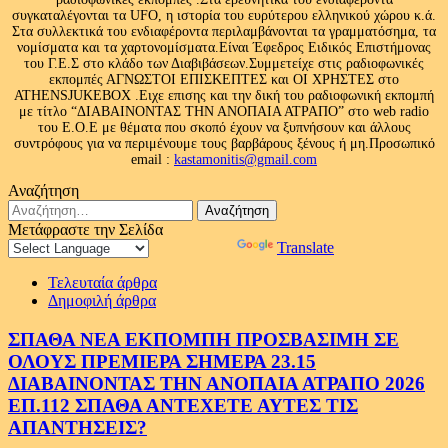
συγκαταλέγονται τα UFO, η ιστορία του ευρύτερου ελληνικού χώρου κ.ά.
Στα συλλεκτικά του ενδιαφέροντα περιλαμβάνονται τα γραμματόσημα, τα
νομίσματα και τα χαρτονομίσματα.Είναι Έφεδρος Ειδικός Επιστήμονας
του Γ.Ε.Σ στο κλάδο των Διαβιβάσεων.Συμμετείχε στις ραδιοφωνικές
εκπομπές ΑΓΝΩΣΤΟΙ ΕΠΙΣΚΕΠΤΕΣ και ΟΙ ΧΡΗΣΤΕΣ στο
ATHENSJUKEBOX .Ειχε επισης και την δική του ραδιοφωνική εκπομπή
με τίτλο “ΔΙΑΒΑΙΝΟΝΤΑΣ ΤΗΝ ΑΝΟΠΑΙΑ ΑΤΡΑΠΟ” στο web radio
του Ε.Ο.Ε με θέματα που σκοπό έχουν να ξυπνήσουν και άλλους
συντρόφους για να περιμένουμε τους βαρβάρους ξένους ή μη.Προσωπικό
email :
kastamonitis@gmail.com
Αναζήτηση
Αναζήτηση
για:
Μετάφραστε την Σελίδα
Powered by
Translate
Τελευταία άρθρα
Δημοφιλή άρθρα
ΣΠΑΘΑ ΝΕΑ ΕΚΠΟΜΠΗ ΠΡΟΣΒΑΣΙΜΗ ΣΕ
ΟΛΟΥΣ ΠΡΕΜΙΕΡΑ ΣΗΜΕΡΑ 23.15
ΔΙΑΒΑΙΝΟΝΤΑΣ ΤΗΝ ΑΝΟΠΑΙΑ ΑΤΡΑΠΟ 2026
ΕΠ.112 ΣΠΑΘΑ ΑΝΤΕΧΕΤΕ ΑΥΤΕΣ ΤΙΣ
ΑΠΑΝΤΗΣΕΙΣ?