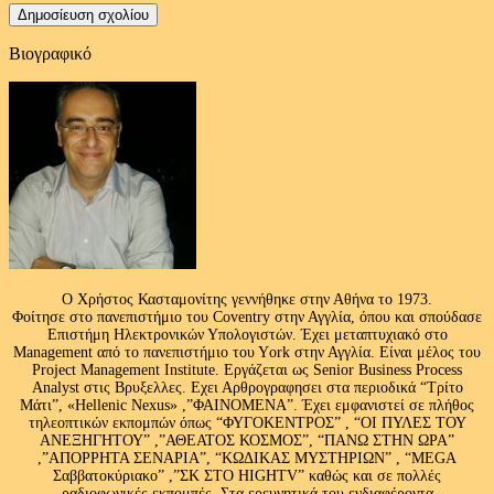
Βιογραφικό
Ο Χρήστος Κασταμονίτης γεννήθηκε στην Αθήνα το 1973.
Φοίτησε στο πανεπιστήμιο του Coventry στην Αγγλία, όπου και σπούδασε
Επιστήμη Ηλεκτρονικών Υπολογιστών. Έχει μεταπτυχιακό στο
Management από το πανεπιστήμιο του Υork στην Αγγλία. Είναι μέλος του
Project Management Institute. Εργάζεται ως Senior Business Process
Analyst στις Βρυξελλες. Εχει Αρθρογραφησει στα περιοδικά “Τρίτο
Μάτι”, «Hellenic Nexus» ,”ΦΑΙΝΟΜΕΝΑ”. Έχει εμφανιστεί σε πλήθος
τηλεοπτικών εκπομπών όπως “ΦΥΓΟΚΕΝΤΡΟΣ” , “ΟΙ ΠΥΛΕΣ ΤΟΥ
ΑΝΕΞΗΓΗΤΟΥ” ,”ΑΘΕΑΤΟΣ ΚΟΣΜΟΣ”, “ΠΑΝΩ ΣΤΗΝ ΩΡΑ”
,”ΑΠΟΡΡΗΤΑ ΣΕΝΑΡΙΑ”, “ΚΩΔΙΚΑΣ ΜΥΣΤΗΡΙΩΝ” , “MEGA
Σαββατοκύριακο” ,”ΣΚ ΣΤΟ HIGHTV” καθώς και σε πολλές
ραδιοφωνικές εκπομπές .Στα ερευνητικά του ενδιαφέροντα