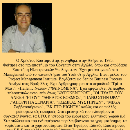
Ο Χρήστος Κασταμονίτης γεννήθηκε στην Αθήνα το 1973.
Φοίτησε στο πανεπιστήμιο του Coventry στην Αγγλία, όπου και σπούδασε
Επιστήμη Ηλεκτρονικών Υπολογιστών. Έχει μεταπτυχιακό στο
Management από το πανεπιστήμιο του Υork στην Αγγλία. Είναι μέλος του
Project Management Institute. Εργάζεται ως Senior Business Process
Analyst στις Βρυξελλες. Εχει Αρθρογραφησει στα περιοδικά “Τρίτο
Μάτι”, «Hellenic Nexus» ,”ΦΑΙΝΟΜΕΝΑ”. Έχει εμφανιστεί σε πλήθος
τηλεοπτικών εκπομπών όπως “ΦΥΓΟΚΕΝΤΡΟΣ” , “ΟΙ ΠΥΛΕΣ ΤΟΥ
ΑΝΕΞΗΓΗΤΟΥ” ,”ΑΘΕΑΤΟΣ ΚΟΣΜΟΣ”, “ΠΑΝΩ ΣΤΗΝ ΩΡΑ”
,”ΑΠΟΡΡΗΤΑ ΣΕΝΑΡΙΑ”, “ΚΩΔΙΚΑΣ ΜΥΣΤΗΡΙΩΝ” , “MEGA
Σαββατοκύριακο” ,”ΣΚ ΣΤΟ HIGHTV” καθώς και σε πολλές
ραδιοφωνικές εκπομπές .Στα ερευνητικά του ενδιαφέροντα
συγκαταλέγονται τα UFO, η ιστορία του ευρύτερου ελληνικού χώρου κ.ά.
Στα συλλεκτικά του ενδιαφέροντα περιλαμβάνονται τα γραμματόσημα, τα
νομίσματα και τα χαρτονομίσματα.Είναι Έφεδρος Ειδικός Επιστήμονας