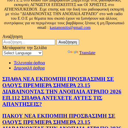
του Γ.Ε.Σ στο κλάδο των Διαβιβάσεων.Συμμετείχε στις ραδιοφωνικές
εκπομπές ΑΓΝΩΣΤΟΙ ΕΠΙΣΚΕΠΤΕΣ και ΟΙ ΧΡΗΣΤΕΣ στο
ATHENSJUKEBOX .Ειχε επισης και την δική του ραδιοφωνική εκπομπή
με τίτλο “ΔΙΑΒΑΙΝΟΝΤΑΣ ΤΗΝ ΑΝΟΠΑΙΑ ΑΤΡΑΠΟ” στο web radio
του Ε.Ο.Ε με θέματα που σκοπό έχουν να ξυπνήσουν και άλλους
συντρόφους για να περιμένουμε τους βαρβάρους ξένους ή μη.Προσωπικό
email :
kastamonitis@gmail.com
Αναζήτηση
Αναζήτηση
για:
Μετάφραστε την Σελίδα
Powered by
Translate
Τελευταία άρθρα
Δημοφιλή άρθρα
ΣΠΑΘΑ ΝΕΑ ΕΚΠΟΜΠΗ ΠΡΟΣΒΑΣΙΜΗ ΣΕ
ΟΛΟΥΣ ΠΡΕΜΙΕΡΑ ΣΗΜΕΡΑ 23.15
ΔΙΑΒΑΙΝΟΝΤΑΣ ΤΗΝ ΑΝΟΠΑΙΑ ΑΤΡΑΠΟ 2026
ΕΠ.112 ΣΠΑΘΑ ΑΝΤΕΧΕΤΕ ΑΥΤΕΣ ΤΙΣ
ΑΠΑΝΤΗΣΕΙΣ?
ΠΑΚΟΥ ΝΕΑ ΕΚΠΟΜΠΗ ΠΡΟΣΒΑΣΙΜΗ ΣΕ
ΟΛΟΥΣ ΠΡΕΜΙΕΡΑ ΣΗΜΕΡΑ 23.15