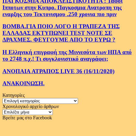
ΠΑΓΚΟΣΜΙΑ ΑΠΟΚΛΕΙΣΤΙΚΟΤΗΤΑ : Ταφοι
Ιπποτων στην Κυπρο. Παγκοσμια Ανατροπη της
εναρξης του Τεκτονισμου .250 χρονια πιο πριν
ΒΟΜΒΑ.ΓΙΑ ΠΟΙΟ ΛΟΓΟ Η ΤΡΑΠΕΖΑ ΤΗΣ
ΕΛΛΑΔΑΣ ΕΚΤΥΠΩΝΕΙ TEST NOTE ΣΕ
ΔΡΑΧΜΕΣ. ΦΕΥΓΟΥΜΕ ΑΠΟ ΤΟ ΕΥΡΩ ?
Η Ελληνική επιγραφή της Μιννεσότα των ΗΠΑ από
το 2748 π.χ.! Τι συγκλονιστικό αναγράφει;
ΑΝΟΠΑΙΑ ΑΤΡΑΠΟΣ LIVE 36 (16/11/2020)
ΑΝΑΚΟΙΝΩΣΗ.
Κατηγορίες
Κατηγορίες
Χρονολογικό αρχείο άρθρων
Χρονολογικό
αρχείο
Βρείτε μας στο Facebook
άρθρων