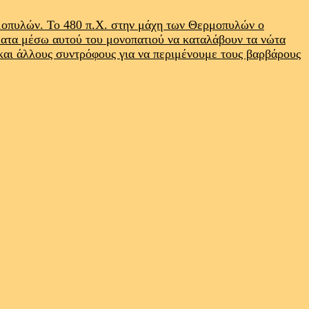
ρμοπυλών. Το 480 π.Χ. στην μάχη των Θερμοπυλών ο
ματα μέσω αυτού του μονοπατιού να καταλάβουν τα νώτα
 και άλλους συντρόφους για να περιμένουμε τους βαρβάρους