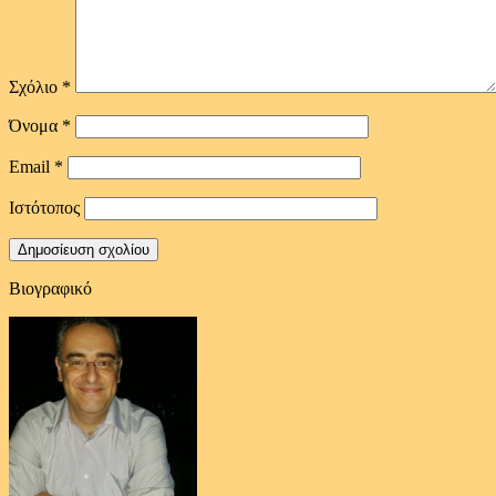
Σχόλιο
*
Όνομα
*
Email
*
Ιστότοπος
Βιογραφικό