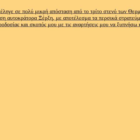
έληγε σε πολύ μικρή απόσταση από το τρίτο στενό των Θε
ρση αυτοκράτορα Ξέρξη, με αποτέλεσμα τα περσικά στρατεύ
προδοσίας και σκοπός μου με τις αναρτήσεις μου να ξυπνήσω