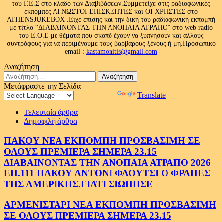
του Γ.Ε.Σ στο κλάδο των Διαβιβάσεων.Συμμετείχε στις ραδιοφωνικές
εκπομπές ΑΓΝΩΣΤΟΙ ΕΠΙΣΚΕΠΤΕΣ και ΟΙ ΧΡΗΣΤΕΣ στο
ATHENSJUKEBOX .Ειχε επισης και την δική του ραδιοφωνική εκπομπή
με τίτλο “ΔΙΑΒΑΙΝΟΝΤΑΣ ΤΗΝ ΑΝΟΠΑΙΑ ΑΤΡΑΠΟ” στο web radio
του Ε.Ο.Ε με θέματα που σκοπό έχουν να ξυπνήσουν και άλλους
συντρόφους για να περιμένουμε τους βαρβάρους ξένους ή μη.Προσωπικό
email :
kastamonitis@gmail.com
Αναζήτηση
Αναζήτηση
για:
Μετάφραστε την Σελίδα
Powered by
Translate
Τελευταία άρθρα
Δημοφιλή άρθρα
ΠΑΚΟΥ ΝΕΑ ΕΚΠΟΜΠΗ ΠΡΟΣΒΑΣΙΜΗ ΣΕ
ΟΛΟΥΣ ΠΡΕΜΙΕΡΑ ΣΗΜΕΡΑ 23.15
ΔΙΑΒΑΙΝΟΝΤΑΣ ΤΗΝ ΑΝΟΠΑΙΑ ΑΤΡΑΠΟ 2026
ΕΠ.111 ΠΑΚΟΥ ΑΝΤΟΝΙ ΦΑΟΥΤΣΙ Ο ΦΡΑΠΕΣ
ΤΗΣ ΑΜΕΡΙΚΗΣ.ΓΙΑΤΙ ΣΙΩΠΗΣΕ
ΑΡΜΕΝΙΣΤΑΡΙ ΝΕΑ ΕΚΠΟΜΠΗ ΠΡΟΣΒΑΣΙΜΗ
ΣΕ ΟΛΟΥΣ ΠΡΕΜΙΕΡΑ ΣΗΜΕΡΑ 23.15