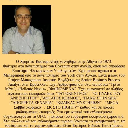
Ο Χρήστος Κασταμονίτης γεννήθηκε στην Αθήνα το 1973.
Φοίτησε στο πανεπιστήμιο του Coventry στην Αγγλία, όπου και σπούδασε
Επιστήμη Ηλεκτρονικών Υπολογιστών. Έχει μεταπτυχιακό στο
Management από το πανεπιστήμιο του Υork στην Αγγλία. Είναι μέλος του
Project Management Institute. Εργάζεται ως Senior Business Process
Analyst στις Βρυξελλες. Εχει Αρθρογραφησει στα περιοδικά “Τρίτο
Μάτι”, «Hellenic Nexus» ,”ΦΑΙΝΟΜΕΝΑ”. Έχει εμφανιστεί σε πλήθος
τηλεοπτικών εκπομπών όπως “ΦΥΓΟΚΕΝΤΡΟΣ” , “ΟΙ ΠΥΛΕΣ ΤΟΥ
ΑΝΕΞΗΓΗΤΟΥ” ,”ΑΘΕΑΤΟΣ ΚΟΣΜΟΣ”, “ΠΑΝΩ ΣΤΗΝ ΩΡΑ”
,”ΑΠΟΡΡΗΤΑ ΣΕΝΑΡΙΑ”, “ΚΩΔΙΚΑΣ ΜΥΣΤΗΡΙΩΝ” , “MEGA
Σαββατοκύριακο” ,”ΣΚ ΣΤΟ HIGHTV” καθώς και σε πολλές
ραδιοφωνικές εκπομπές .Στα ερευνητικά του ενδιαφέροντα
συγκαταλέγονται τα UFO, η ιστορία του ευρύτερου ελληνικού χώρου κ.ά.
Στα συλλεκτικά του ενδιαφέροντα περιλαμβάνονται τα γραμματόσημα, τα
νομίσματα και τα χαρτονομίσματα.Είναι Έφεδρος Ειδικός Επιστήμονας