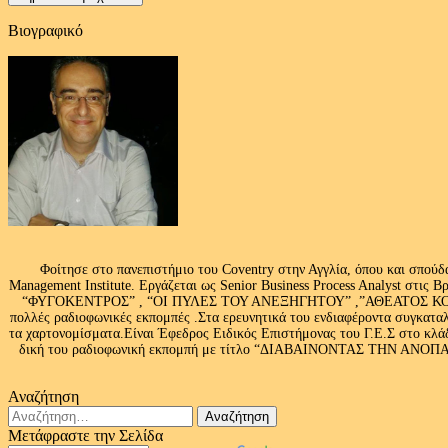
Βιογραφικό
Φοίτησε στο πανεπιστήμιο του Coventry στην Αγγλία, όπου και σπούδ
Management Institute. Εργάζεται ως Senior Business Process Analyst στι
“ΦΥΓΟΚΕΝΤΡΟΣ” , “ΟΙ ΠΥΛΕΣ ΤΟΥ ΑΝΕΞΗΓΗΤΟΥ” ,”ΑΘΕΑΤΟΣ ΚΟΣΜ
πολλές ραδιοφωνικές εκπομπές .Στα ερευνητικά του ενδιαφέροντα συγκαταλ
τα χαρτονομίσματα.Είναι Έφεδρος Ειδικός Επιστήμονας του Γ.Ε.Σ στο
δική του ραδιοφωνική εκπομπή με τίτλο “ΔΙΑΒΑΙΝΟΝΤΑΣ ΤΗΝ ΑΝΟΠΑΙΑ Α
Αναζήτηση
Αναζήτηση
για:
Μετάφραστε την Σελίδα