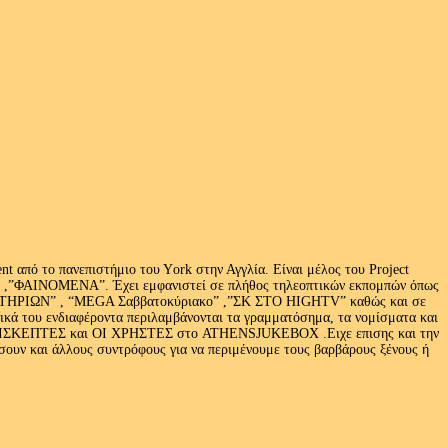
 από το πανεπιστήμιο του Υork στην Αγγλία. Είναι μέλος του Project
exus» ,”ΦΑΙΝΟΜΕΝΑ”. Έχει εμφανιστεί σε πλήθος τηλεοπτικών εκπομπών όπως
ΩΝ” , “MEGA Σαββατοκύριακο” ,”ΣΚ ΣΤΟ HIGHTV” καθώς και σε
τικά του ενδιαφέροντα περιλαμβάνονται τα γραμματόσημα, τα νομίσματα και
Ι ΕΠΙΣΚΕΠΤΕΣ και ΟΙ ΧΡΗΣΤΕΣ στο ATHENSJUKEBOX .Ειχε επισης και την
ν και άλλους συντρόφους για να περιμένουμε τους βαρβάρους ξένους ή