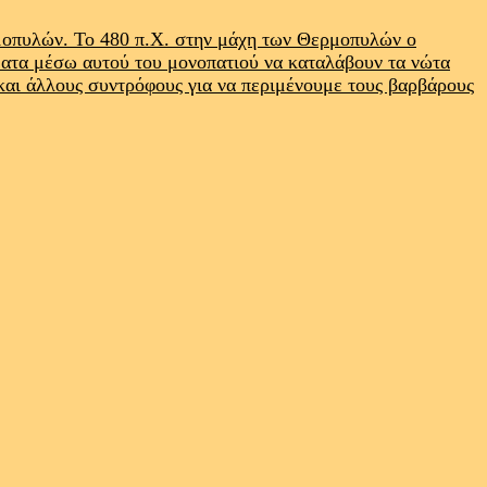
ρμοπυλών. Το 480 π.Χ. στην μάχη των Θερμοπυλών ο
ματα μέσω αυτού του μονοπατιού να καταλάβουν τα νώτα
 και άλλους συντρόφους για να περιμένουμε τους βαρβάρους