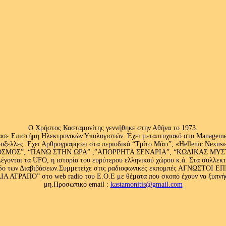
Ο Χρήστος Κασταμονίτης γεννήθηκε στην Αθήνα το 1973.
ασε Επιστήμη Ηλεκτρονικών Υπολογιστών. Έχει μεταπτυχιακό στο Management
ς Βρυξελλες. Εχει Αρθρογραφησει στα περιοδικά “Τρίτο Μάτι”, «Hellenic N
ΟΣ”, “ΠΑΝΩ ΣΤΗΝ ΩΡΑ” ,”ΑΠΟΡΡΗΤΑ ΣΕΝΑΡΙΑ”, “ΚΩΔΙΚΑΣ ΜΥΣΤΗΡΙ
έγονται τα UFO, η ιστορία του ευρύτερου ελληνικού χώρου κ.ά. Στα συλλεκ
 κλάδο των Διαβιβάσεων.Συμμετείχε στις ραδιοφωνικές εκπομπές ΑΓΝΩΣΤΟ
ΤΡΑΠΟ” στο web radio του Ε.Ο.Ε με θέματα που σκοπό έχουν να ξυπνήσου
μη.Προσωπικό email :
kastamonitis@gmail.com