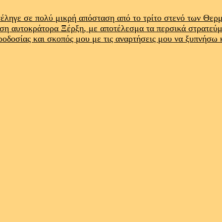
έληγε σε πολύ μικρή απόσταση από το τρίτο στενό των Θε
ρση αυτοκράτορα Ξέρξη, με αποτέλεσμα τα περσικά στρατεύ
προδοσίας και σκοπός μου με τις αναρτήσεις μου να ξυπνήσω