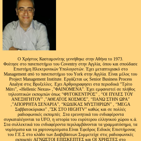
Ο Χρήστος Κασταμονίτης γεννήθηκε στην Αθήνα το 1973.
Φοίτησε στο πανεπιστήμιο του Coventry στην Αγγλία, όπου και σπούδασε
Επιστήμη Ηλεκτρονικών Υπολογιστών. Έχει μεταπτυχιακό στο
Management από το πανεπιστήμιο του Υork στην Αγγλία. Είναι μέλος του
Project Management Institute. Εργάζεται ως Senior Business Process
Analyst στις Βρυξελλες. Εχει Αρθρογραφησει στα περιοδικά “Τρίτο
Μάτι”, «Hellenic Nexus» ,”ΦΑΙΝΟΜΕΝΑ”. Έχει εμφανιστεί σε πλήθος
τηλεοπτικών εκπομπών όπως “ΦΥΓΟΚΕΝΤΡΟΣ” , “ΟΙ ΠΥΛΕΣ ΤΟΥ
ΑΝΕΞΗΓΗΤΟΥ” ,”ΑΘΕΑΤΟΣ ΚΟΣΜΟΣ”, “ΠΑΝΩ ΣΤΗΝ ΩΡΑ”
,”ΑΠΟΡΡΗΤΑ ΣΕΝΑΡΙΑ”, “ΚΩΔΙΚΑΣ ΜΥΣΤΗΡΙΩΝ” , “MEGA
Σαββατοκύριακο” ,”ΣΚ ΣΤΟ HIGHTV” καθώς και σε πολλές
ραδιοφωνικές εκπομπές .Στα ερευνητικά του ενδιαφέροντα
συγκαταλέγονται τα UFO, η ιστορία του ευρύτερου ελληνικού χώρου κ.ά.
Στα συλλεκτικά του ενδιαφέροντα περιλαμβάνονται τα γραμματόσημα, τα
νομίσματα και τα χαρτονομίσματα.Είναι Έφεδρος Ειδικός Επιστήμονας
του Γ.Ε.Σ στο κλάδο των Διαβιβάσεων.Συμμετείχε στις ραδιοφωνικές
εκπομπές ΑΓΝΩΣΤΟΙ ΕΠΙΣΚΕΠΤΕΣ και ΟΙ ΧΡΗΣΤΕΣ στο