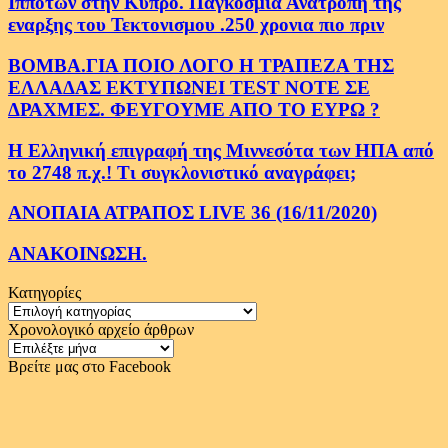
Ιπποτων στην Κυπρο. Παγκοσμια Ανατροπη της
εναρξης του Τεκτονισμου .250 χρονια πιο πριν
ΒΟΜΒΑ.ΓΙΑ ΠΟΙΟ ΛΟΓΟ Η ΤΡΑΠΕΖΑ ΤΗΣ
ΕΛΛΑΔΑΣ ΕΚΤΥΠΩΝΕΙ TEST NOTE ΣΕ
ΔΡΑΧΜΕΣ. ΦΕΥΓΟΥΜΕ ΑΠΟ ΤΟ ΕΥΡΩ ?
Η Ελληνική επιγραφή της Μιννεσότα των ΗΠΑ από
το 2748 π.χ.! Τι συγκλονιστικό αναγράφει;
ΑΝΟΠΑΙΑ ΑΤΡΑΠΟΣ LIVE 36 (16/11/2020)
ΑΝΑΚΟΙΝΩΣΗ.
Κατηγορίες
Κατηγορίες
Χρονολογικό αρχείο άρθρων
Χρονολογικό
αρχείο
Βρείτε μας στο Facebook
άρθρων