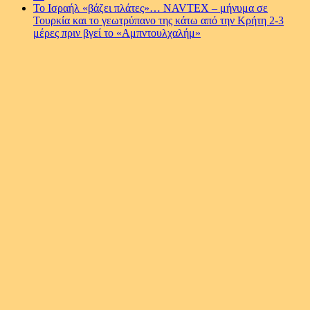
Το Ισραήλ «βάζει πλάτες»… NAVTEX – μήνυμα σε
Τουρκία και το γεωτρύπανο της κάτω από την Κρήτη 2-3
μέρες πριν βγεί το «Αμπντουλχαλήμ»