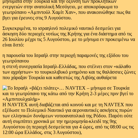
μηνύματα στην Τουρκία και την όξυνση των προκλητικών
ενεργειών στην ανατολική Μεσόγειο, με αποκορύφωμα το
γεωτρύπανο «Αμπντούλ Χαμίτ Χαν», που ανακοινώθηκε πως θα
βγει για έρευνες στις 9 Αυγούστου.
Συγκεκριμένα, το ισραηλινό πολεμικό ναυτικό δεσμεύει για
άσκηση δύο περιοχές νοτίως της Κρήτης για ένα διάστημα από τις
26 Ιουλίου μέχρι τις 5 Αυγούστου, με το μήνυμα εν προκειμένω να
είναι διττό:
η παρουσία του Ισραήλ στην περιοχή παραμονές της εξόδου του
γεωτρύπανου
η στενή συνεργασία Ισραήλ-Ελλάδας, που στέλνει στον «κάλαθο
των αχρήστων» το τουρκολιβυκό μνημόνιο και τις θαλάσσιες ζώνες
που χάραξαν Τουρκία και καθεστώς της Λιβύης αυθαίρετα
Η NAVTEX αυτή διαβάζεται από κοινού και με τη NAVTEX που
εξέδωσε το Πολεμικό Ναυτικό για αεροναυτικές ασκήσεις πυρών
των ελληνικών δυνάμεων νοτιοανατολικά της Ρόδου. Παρότι ούτε
αυτή συμπίπτει χρονικά με την ημερομηνία-κλειδί της 9ης
Αυγούστου (η περιοχή δεσμεύεται για 4 ώρες, από τις 08:00 ως τις
12:00 ώρα Ελλάδος, στις 3 Αυγούστου),