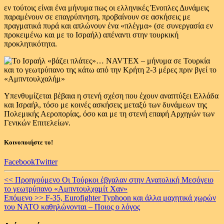
εν τούτοις είναι ένα μήνυμα πως οι ελληνικές Ένοπλες Δυνάμεις
παραμένουν σε επαγρύπνηση, προβαίνουν σε ασκήσεις με
πραγματικά πυρά και απλώνουν ένα «πλέγμα» (σε συνεργασία εν
προκειμένω και με το Ισραήλ) απέναντι στην τουρκική
προκλητικότητα.
Υπενθυμίζεται βέβαια η στενή σχέση που έχουν αναπτύξει Ελλάδα
και Ισραήλ, τόσο με κοινές ασκήσεις μεταξύ των δυνάμεων της
Πολεμικής Αεροπορίας, όσο και με τη στενή επαφή Αρχηγών των
Γενικών Επιτελείων.
Κοινοποιήστε το!
Facebook
Twitter
Continue
<< Προηγούμενο
Οι Τούρκοι έβγαλαν στην Ανατολική Μεσόγειο
το γεωτρύπανο «Αμπντουλχαμίτ Χαν»
Reading
Επόμενο >>
F-35, Eurofighter Typhoon και άλλα μαχητικά χωρών
του NATO καθηλώνονται – Ποιος ο λόγος