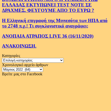
ΕΛΛΑΔΑΣ ΕΚΤΥΠΩΝΕΙ TEST NOTE ΣΕ
ΔΡΑΧΜΕΣ. ΦΕΥΓΟΥΜΕ ΑΠΟ ΤΟ ΕΥΡΩ ?
Η Ελληνική επιγραφή της Μιννεσότα των ΗΠΑ από
το 2748 π.χ.! Τι συγκλονιστικό αναγράφει;
ΑΝΟΠΑΙΑ ΑΤΡΑΠΟΣ LIVE 36 (16/11/2020)
ΑΝΑΚΟΙΝΩΣΗ.
Κατηγορίες
Κατηγορίες
Χρονολογικό αρχείο άρθρων
Χρονολογικό
αρχείο
Βρείτε μας στο Facebook
άρθρων