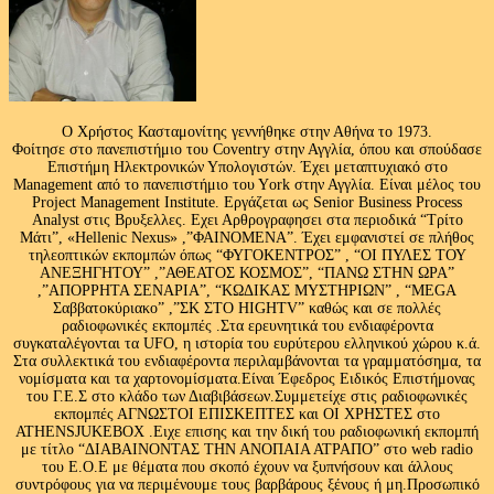
Ο Χρήστος Κασταμονίτης γεννήθηκε στην Αθήνα το 1973.
Φοίτησε στο πανεπιστήμιο του Coventry στην Αγγλία, όπου και σπούδασε
Επιστήμη Ηλεκτρονικών Υπολογιστών. Έχει μεταπτυχιακό στο
Management από το πανεπιστήμιο του Υork στην Αγγλία. Είναι μέλος του
Project Management Institute. Εργάζεται ως Senior Business Process
Analyst στις Βρυξελλες. Εχει Αρθρογραφησει στα περιοδικά “Τρίτο
Μάτι”, «Hellenic Nexus» ,”ΦΑΙΝΟΜΕΝΑ”. Έχει εμφανιστεί σε πλήθος
τηλεοπτικών εκπομπών όπως “ΦΥΓΟΚΕΝΤΡΟΣ” , “ΟΙ ΠΥΛΕΣ ΤΟΥ
ΑΝΕΞΗΓΗΤΟΥ” ,”ΑΘΕΑΤΟΣ ΚΟΣΜΟΣ”, “ΠΑΝΩ ΣΤΗΝ ΩΡΑ”
,”ΑΠΟΡΡΗΤΑ ΣΕΝΑΡΙΑ”, “ΚΩΔΙΚΑΣ ΜΥΣΤΗΡΙΩΝ” , “MEGA
Σαββατοκύριακο” ,”ΣΚ ΣΤΟ HIGHTV” καθώς και σε πολλές
ραδιοφωνικές εκπομπές .Στα ερευνητικά του ενδιαφέροντα
συγκαταλέγονται τα UFO, η ιστορία του ευρύτερου ελληνικού χώρου κ.ά.
Στα συλλεκτικά του ενδιαφέροντα περιλαμβάνονται τα γραμματόσημα, τα
νομίσματα και τα χαρτονομίσματα.Είναι Έφεδρος Ειδικός Επιστήμονας
του Γ.Ε.Σ στο κλάδο των Διαβιβάσεων.Συμμετείχε στις ραδιοφωνικές
εκπομπές ΑΓΝΩΣΤΟΙ ΕΠΙΣΚΕΠΤΕΣ και ΟΙ ΧΡΗΣΤΕΣ στο
ATHENSJUKEBOX .Ειχε επισης και την δική του ραδιοφωνική εκπομπή
με τίτλο “ΔΙΑΒΑΙΝΟΝΤΑΣ ΤΗΝ ΑΝΟΠΑΙΑ ΑΤΡΑΠΟ” στο web radio
του Ε.Ο.Ε με θέματα που σκοπό έχουν να ξυπνήσουν και άλλους
συντρόφους για να περιμένουμε τους βαρβάρους ξένους ή μη.Προσωπικό