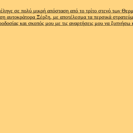
έληγε σε πολύ μικρή απόσταση από το τρίτο στενό των Θε
ρση αυτοκράτορα Ξέρξη, με αποτέλεσμα τα περσικά στρατεύ
προδοσίας και σκοπός μου με τις αναρτήσεις μου να ξυπνήσω