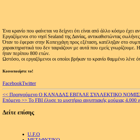
Ένα κρανίο που φαίνεται να δείχνει ότι είναι από άλλο κόσμο έχει 
Εργαζόμενοι στο νησί Sealand της Δανίας, αντικαθιστώντας σωλήνε
Όταν το έφεραν στην Κοπεγχάγη προς εξέταση, κατέληξαν στο συμ
χαρακτηριστικά του δεν ταιριάζουν με αυτά που εμείς γνωρίζουμε. 
ήταν περίπου 800 ετών.
Ωστόσο, οι εργαζόμενοι οι οποίοι βρήκαν το κρανίο θαμμένο λένε ότ
Κοινοποιήστε το!
Facebook
Twitter
Continue
<< Προηγούμενο
Ο ΚΑΝΑΔΑΣ ΕΒΓΑΛΕ ΣΥΛΛΕΚΤΙΚΟ ΝΟΜΙΣΜΑ
Επόμενο >>
To FBI έλυσε το μυστήριο αιγυπτιακής μούμιας 4.000 
Reading
Δείτε επίσης
U.F.O
ΜΕΤΑΦΥΣΙΚΟ