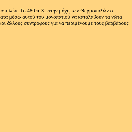
ρμοπυλών. Το 480 π.Χ. στην μάχη των Θερμοπυλών ο
ματα μέσω αυτού του μονοπατιού να καταλάβουν τα νώτα
 και άλλους συντρόφους για να περιμένουμε τους βαρβάρους