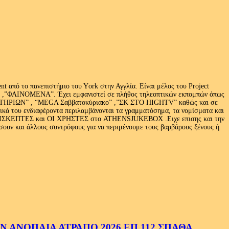
 από το πανεπιστήμιο του Υork στην Αγγλία. Είναι μέλος του Project
exus» ,”ΦΑΙΝΟΜΕΝΑ”. Έχει εμφανιστεί σε πλήθος τηλεοπτικών εκπομπών όπως
ΩΝ” , “MEGA Σαββατοκύριακο” ,”ΣΚ ΣΤΟ HIGHTV” καθώς και σε
τικά του ενδιαφέροντα περιλαμβάνονται τα γραμματόσημα, τα νομίσματα και
Ι ΕΠΙΣΚΕΠΤΕΣ και ΟΙ ΧΡΗΣΤΕΣ στο ATHENSJUKEBOX .Ειχε επισης και την
ν και άλλους συντρόφους για να περιμένουμε τους βαρβάρους ξένους ή
 ΑΝΟΠΑΙΑ ΑΤΡΑΠΟ 2026 ΕΠ.112 ΣΠΑΘΑ