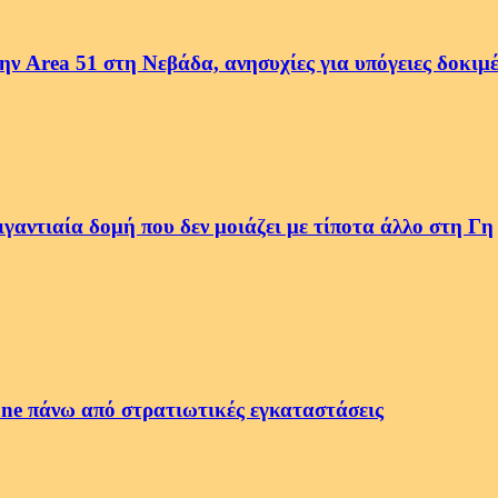
ην Area 51 στη Νεβάδα, ανησυχίες για υπόγειες δοκιμ
αντιαία δομή που δεν μοιάζει με τίποτα άλλο στη Γη
ne πάνω από στρατιωτικές εγκαταστάσεις