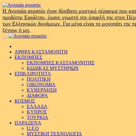
Skip
to
Η Ανοπαία ατραπός ήταν δύσβατο μυστικό πέρασμα που κατ
content
προδότης Εφιάλτης, έκανε γνωστή την ύπαρξή της στον Πέ
των Ελληνικών δυνάμεων. Για μένα είναι το μονοπάτι της 
ξένους ή μη.
Primary
Menu
ΑΡΘΡΑ ΚΑΣΤΑΜΟΝΙΤΗ
ΕΚΠΟΜΠΕΣ
ΕΚΠΟΜΠΕΣ ΚΑΣΤΑΜΟΝΙΤΗΣ
ΚΩΔΙΚΑΣ ΜΥΣΤΗΡΙΩΝ
ΕΠΙΚΑΙΡΟΤΗΤΑ
ΠΟΛΙΤΙΚΗ
ΟΙΚΟΝΟΜΙΑ
ΚΥΒΕΡΝΗΣΗ
ΔΙΑΦΟΡΑ
ΚΟΣΜΟΣ
ΕΛΛΑΔΑ
ΚΥΠΡΟΣ
ΤΟΥΡΚΙΑ
ΠΑΡΑΞΕΝΑ
U.F.O
ΜΥΣΤΙΚΗ ΤΕΧΝΟΛΟΓΙΑ