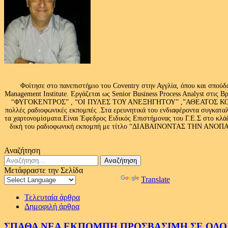
Φοίτησε στο πανεπιστήμιο του Coventry στην Αγγλία, όπου και σπούδ
Management Institute. Εργάζεται ως Senior Business Process Analyst στι
“ΦΥΓΟΚΕΝΤΡΟΣ” , “ΟΙ ΠΥΛΕΣ ΤΟΥ ΑΝΕΞΗΓΗΤΟΥ” ,”ΑΘΕΑΤΟΣ ΚΟΣΜ
πολλές ραδιοφωνικές εκπομπές .Στα ερευνητικά του ενδιαφέροντα συγκαταλ
τα χαρτονομίσματα.Είναι Έφεδρος Ειδικός Επιστήμονας του Γ.Ε.Σ στο
δική του ραδιοφωνική εκπομπή με τίτλο “ΔΙΑΒΑΙΝΟΝΤΑΣ ΤΗΝ ΑΝΟΠΑΙΑ Α
Αναζήτηση
Αναζήτηση
για:
Μετάφραστε την Σελίδα
Powered by
Translate
Τελευταία άρθρα
Δημοφιλή άρθρα
ΣΠΑΘΑ ΝΕΑ ΕΚΠΟΜΠΗ ΠΡΟΣΒΑΣΙΜΗ ΣΕ ΟΛΟΥΣ