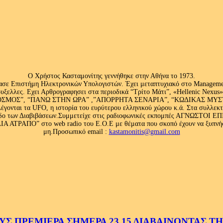
Ο Χρήστος Κασταμονίτης γεννήθηκε στην Αθήνα το 1973.
ασε Επιστήμη Ηλεκτρονικών Υπολογιστών. Έχει μεταπτυχιακό στο Management
ς Βρυξελλες. Εχει Αρθρογραφησει στα περιοδικά “Τρίτο Μάτι”, «Hellenic N
ΟΣ”, “ΠΑΝΩ ΣΤΗΝ ΩΡΑ” ,”ΑΠΟΡΡΗΤΑ ΣΕΝΑΡΙΑ”, “ΚΩΔΙΚΑΣ ΜΥΣΤΗΡΙ
έγονται τα UFO, η ιστορία του ευρύτερου ελληνικού χώρου κ.ά. Στα συλλεκ
 κλάδο των Διαβιβάσεων.Συμμετείχε στις ραδιοφωνικές εκπομπές ΑΓΝΩΣΤΟ
ΤΡΑΠΟ” στο web radio του Ε.Ο.Ε με θέματα που σκοπό έχουν να ξυπνήσου
μη.Προσωπικό email :
kastamonitis@gmail.com
 ΠΡΕΜΙΕΡΑ ΣΗΜΕΡΑ 23.15 ΔΙΑΒΑΙΝΟΝΤΑΣ ΤΗΝ