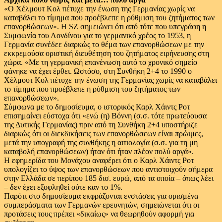
«Ο Χέλμουτ Κολ πέτυχε την ένωση της Γερμανίας χωρίς να
καταβάλει το τίμημα που προέβλεπε η ρύθμιση του ζητήματος των
επανορθώσεων». Η SZ σημειώνει ότι από τότε που υπεγράφη η
Συμφωνία του Λονδίνου για το γερμανικό χρέος το 1953, η
Γερμανία συνέδεε διαρκώς το θέμα των επανορθώσεων με την
εκκρεμούσα οριστική διευθέτηση του ζητήματος ειρήνευσης στη
χώρα. «Με τη γερμανική επανένωση αυτό το χρονικό σημείο
φάνηκε να έχει έρθει. Ωστόσο, στη Συνθήκη 2+4 το 1990 ο
Χέλμουτ Κολ πέτυχε την ένωση της Γερμανίας χωρίς να καταβάλει
το τίμημα που προέβλεπε η ρύθμιση του ζητήματος των
επανορθώσεων».
Σύμφωνα με το δημοσίευμα, ο ιστορικός Καρλ Χάιντς Ροτ
επισημαίνει εύστοχα ότι «ενώ (η) Βόννη (σ.σ. τότε πρωτεύουσα
της Δυτικής Γερμανίας) πριν από τη Συνθήκη 2+4 υποστήριζε
διαρκώς ότι οι διεκδικήσεις των επανορθώσεων είναι πρώιμες,
μετά την υπογραφή της συνθήκης η αιτιολογία (σ.σ. για τη μη
καταβολή επανορθώσεων) ήταν ότι ήταν πλέον πολύ αργά».
H εφημερίδα του Μονάχου αναφέρει ότι ο Καρλ Χάιντς Ροτ
υπολογίζει το ύψος των επανορθώσεων που αντιστοιχούν σήμερα
στην Ελλάδα σε περίπου 185 δισ. ευρώ, από τα οποία – όπως λέει
– δεν έχει εξοφληθεί ούτε καν το 1%.
Παρότι στο δημοσίευμα εκφράζονται ενστάσεις για ορισμένα
συμπεράσματα των Γερμανών ερευνητών, σημειώνεται ότι οι
προτάσεις τους πρέπει «δικαίως» να θεωρηθούν αφορμή για