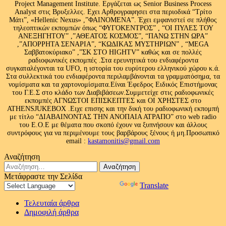
Project Management Institute. Εργάζεται ως Senior Business Process
Analyst στις Βρυξελλες. Εχει Αρθρογραφησει στα περιοδικά “Τρίτο
Μάτι”, «Hellenic Nexus» ,”ΦΑΙΝΟΜΕΝΑ”. Έχει εμφανιστεί σε πλήθος
τηλεοπτικών εκπομπών όπως “ΦΥΓΟΚΕΝΤΡΟΣ” , “ΟΙ ΠΥΛΕΣ ΤΟΥ
ΑΝΕΞΗΓΗΤΟΥ” ,”ΑΘΕΑΤΟΣ ΚΟΣΜΟΣ”, “ΠΑΝΩ ΣΤΗΝ ΩΡΑ”
,”ΑΠΟΡΡΗΤΑ ΣΕΝΑΡΙΑ”, “ΚΩΔΙΚΑΣ ΜΥΣΤΗΡΙΩΝ” , “MEGA
Σαββατοκύριακο” ,”ΣΚ ΣΤΟ HIGHTV” καθώς και σε πολλές
ραδιοφωνικές εκπομπές .Στα ερευνητικά του ενδιαφέροντα
συγκαταλέγονται τα UFO, η ιστορία του ευρύτερου ελληνικού χώρου κ.ά.
Στα συλλεκτικά του ενδιαφέροντα περιλαμβάνονται τα γραμματόσημα, τα
νομίσματα και τα χαρτονομίσματα.Είναι Έφεδρος Ειδικός Επιστήμονας
του Γ.Ε.Σ στο κλάδο των Διαβιβάσεων.Συμμετείχε στις ραδιοφωνικές
εκπομπές ΑΓΝΩΣΤΟΙ ΕΠΙΣΚΕΠΤΕΣ και ΟΙ ΧΡΗΣΤΕΣ στο
ATHENSJUKEBOX .Ειχε επισης και την δική του ραδιοφωνική εκπομπή
με τίτλο “ΔΙΑΒΑΙΝΟΝΤΑΣ ΤΗΝ ΑΝΟΠΑΙΑ ΑΤΡΑΠΟ” στο web radio
του Ε.Ο.Ε με θέματα που σκοπό έχουν να ξυπνήσουν και άλλους
συντρόφους για να περιμένουμε τους βαρβάρους ξένους ή μη.Προσωπικό
email :
kastamonitis@gmail.com
Αναζήτηση
Αναζήτηση
για:
Μετάφραστε την Σελίδα
Powered by
Translate
Τελευταία άρθρα
Δημοφιλή άρθρα