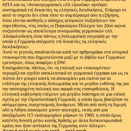
ΗΠΑ και τις «δυτικογερμανικές ελίτ εξουσίας» αγνόησε
συστηματικά επί δεκαετίες τις ελληνικές διεκδικήσεις. Επίμαχο σε
αυτό το σημείο δεν είναι τόσο το συμπέρασμα όσο η εξήγηση,
όπου γίνεται αισθητός ο απόηχος ιστορικών συζητήσεων του
παρελθόντος, στις οποίες οι Παγκόσμιοι Πόλεμοι του 20ού αιώνα
συζητούνταν ως αποτέλεσμα συνομωσίας γερμανικών ελίτ.
Αδιαφιλονίκητη είναι πάντως η διπλωματική υπεροψία με την
οποία η Γερμανία απέρριπτε επί δεκαετίες τις ελληνικές
διεκδικήσεις».
Αυτό το γεγονός αποδεικνύεται κατά τον αρθρογράφο στα ιστορικά
ντοκουμέντα που δημοσιεύονται μαζί με το βιβλίο των Γερμανών
ερευνητών, όπως αναφέρει η DW.
Επισημαίνεται, πάντως, ότι «η επιλογή των ντοκουμέντων
περιορίζεται σχεδόν αποκλειστικά σε γερμανικά έγγραφα και ως εκ
τούτου δεν μπορεί κανείς να αποκομίσει μια εικόνα για τα
ενδότερα της ελληνικής διπλωματίας και το μερίδιο ευθύνης της για
την αποτυχημένη πολιτική που αφορά στις επανορθώσεις. Η
ελληνική κυβέρνηση επέμεινε για μεγάλο διάστημα σε μια ειδική
σχέση με την Ομοσπονδιακή Γερμανία, η οποία όμως βασιζόταν σε
ασύμμετρους συσχετισμούς δυνάμεων. Μέσα από αυτή τη διμερή
οδό η Αθήνα αποκόμισε μόνον αποτυχίες, εκτός από μια
αποζημίωση 115 εκατομμυρίων μάρκων το 1960, η οποία όμως
κατέστη δυνατή μέσω κοινής δράσης με άλλα δυτικοευρωπαϊκά
κράτη που ήταν αντίπαλοι της Γερμανίας στον πόλεμο».
Αρχικά πολύ νωρίς και μετά… πολύ αργά