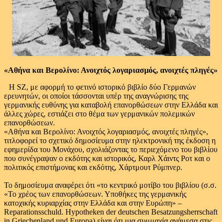
«Αθήνα και Βερολίνο: Ανοιχτός λογαριασμός, ανοιχτές πληγές»
Η SZ, με αφορμή το φετινό ιστορικό βιβλίο δύο Γερμανών
ερευνητών, οι οποίοι τάσσονται υπέρ της αναγνώρισης της
γερμανικής ευθύνης για καταβολή επανορθώσεων στην Ελλάδα και
άλλες χώρες, εστιάζει στο θέμα των γερμανικών πολεμικών
επανορθώσεων.
«Αθήνα και Βερολίνο: Ανοιχτός λογαριασμός, ανοιχτές πληγές»,
τιτλοφορεί το σχετικό δημοσίευμα στην ηλεκτρονική της έκδοση η
εφημερίδα του Μονάχου, σχολιάζοντας το περιεχόμενο του βιβλίου
που συνέγραψαν ο εκδότης και ιστορικός, Καρλ Χάιντς Ροτ και ο
πολιτικός επιστήμονας και εκδότης, Χάρτμουτ Ρύμπνερ.
Το δημοσίευμα αναφέρει ότι «το κεντρικό μοτίβο του βιβλίου (σ.σ.
«Το χρέος των επανορθώσεων. Υποθήκες της γερμανικής
κατοχικής κυριαρχίας στην Ελλάδα και στην Ευρώπη» –
Reparationsschuld. Hypotheken der deutschen Besatzungsherrschaft
in Griechenland und Europa) είναι ότι μια συμμαχία ανάμεσα στις