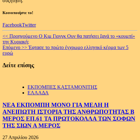
συζήτηση.
Κοινοποιήστε το!
Facebook
Twitter
Continue
<< Προηγούμενο
Ο Κιμ Γιονγκ Ουν θα πατήσει ξανά το «κουμπί»
την Κυριακή;
Reading
Επόμενο >>
Έφτασε το πρώτο έγχρωμο ελληνικό κέρμα των 5
ευρώ
Δείτε επίσης
ΕΚΠΟΜΠΕΣ ΚΑΣΤΑΜΟΝΙΤΗΣ
ΕΛΛΑΔΑ
ΝΕΑ ΕΚΠΟΜΠΗ ΜΟΝΟ ΓΙΑ ΜΕΛΗ Η
ΑΝΕΙΠΩΤΗ ΙΣΤΟΡΙΑ ΤΗΣ ΑΝΘΡΩΠΟΤΗΤΑΣ Β
ΜΕΡΟΣ ΕΠ.61 ΤΑ ΠΡΩΤΟΚΟΛΛΑ ΤΩΝ ΣΟΦΩΝ
ΤΗΣ ΣΙΩΝ Α ΜΕΡΟΣ
27 Απριλίου 2026