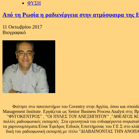
ΦΥΣΗ
Από τη Ρωσία η ραδιενέργεια στην ατμόσφαιρα της Ε
11 Οκτωβρίου 2017
Βιογραφικό
Φοίτησε στο πανεπιστήμιο του Coventry στην Αγγλία, όπου και σπούδ
Management Institute. Εργάζεται ως Senior Business Process Analyst στι
“ΦΥΓΟΚΕΝΤΡΟΣ” , “ΟΙ ΠΥΛΕΣ ΤΟΥ ΑΝΕΞΗΓΗΤΟΥ” ,”ΑΘΕΑΤΟΣ ΚΟΣΜ
πολλές ραδιοφωνικές εκπομπές .Στα ερευνητικά του ενδιαφέροντα συγκαταλ
τα χαρτονομίσματα.Είναι Έφεδρος Ειδικός Επιστήμονας του Γ.Ε.Σ στο
δική του ραδιοφωνική εκπομπή με τίτλο “ΔΙΑΒΑΙΝΟΝΤΑΣ ΤΗΝ ΑΝΟΠΑΙΑ Α