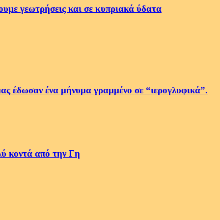
ουμε γεωτρήσεις και σε κυπριακά ύδατα
μας έδωσαν ένα μήνυμα γραμμένο σε “ιερογλυφικά”.
λύ κοντά από την Γη