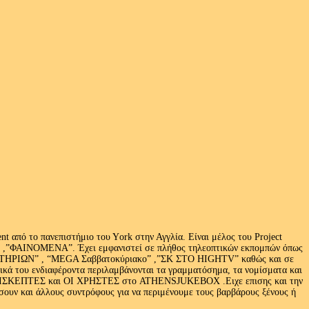
 από το πανεπιστήμιο του Υork στην Αγγλία. Είναι μέλος του Project
exus» ,”ΦΑΙΝΟΜΕΝΑ”. Έχει εμφανιστεί σε πλήθος τηλεοπτικών εκπομπών όπως
ΩΝ” , “MEGA Σαββατοκύριακο” ,”ΣΚ ΣΤΟ HIGHTV” καθώς και σε
τικά του ενδιαφέροντα περιλαμβάνονται τα γραμματόσημα, τα νομίσματα και
Ι ΕΠΙΣΚΕΠΤΕΣ και ΟΙ ΧΡΗΣΤΕΣ στο ATHENSJUKEBOX .Ειχε επισης και την
ν και άλλους συντρόφους για να περιμένουμε τους βαρβάρους ξένους ή