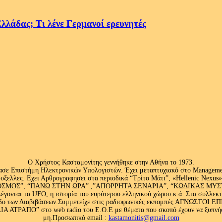
λλάδας; Τι λένε Γερμανοί ερευνητές
Ο Χρήστος Κασταμονίτης γεννήθηκε στην Αθήνα το 1973.
ασε Επιστήμη Ηλεκτρονικών Υπολογιστών. Έχει μεταπτυχιακό στο Management
ς Βρυξελλες. Εχει Αρθρογραφησει στα περιοδικά “Τρίτο Μάτι”, «Hellenic N
ΟΣ”, “ΠΑΝΩ ΣΤΗΝ ΩΡΑ” ,”ΑΠΟΡΡΗΤΑ ΣΕΝΑΡΙΑ”, “ΚΩΔΙΚΑΣ ΜΥΣΤΗΡΙ
έγονται τα UFO, η ιστορία του ευρύτερου ελληνικού χώρου κ.ά. Στα συλλεκ
 κλάδο των Διαβιβάσεων.Συμμετείχε στις ραδιοφωνικές εκπομπές ΑΓΝΩΣΤΟ
ΤΡΑΠΟ” στο web radio του Ε.Ο.Ε με θέματα που σκοπό έχουν να ξυπνήσου
μη.Προσωπικό email :
kastamonitis@gmail.com