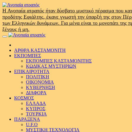
Skip
to
Η Ανοπαία ατραπός ήταν δύσβατο μυστικό πέρασμα που κατ
content
προδότης Εφιάλτης, έκανε γνωστή την ύπαρξή της στον Πέ
των Ελληνικών δυνάμεων. Για μένα είναι το μονοπάτι της 
ξένους ή μη.
Primary
Menu
ΑΡΘΡΑ ΚΑΣΤΑΜΟΝΙΤΗ
ΕΚΠΟΜΠΕΣ
ΕΚΠΟΜΠΕΣ ΚΑΣΤΑΜΟΝΙΤΗΣ
ΚΩΔΙΚΑΣ ΜΥΣΤΗΡΙΩΝ
ΕΠΙΚΑΙΡΟΤΗΤΑ
ΠΟΛΙΤΙΚΗ
ΟΙΚΟΝΟΜΙΑ
ΚΥΒΕΡΝΗΣΗ
ΔΙΑΦΟΡΑ
ΚΟΣΜΟΣ
ΕΛΛΑΔΑ
ΚΥΠΡΟΣ
ΤΟΥΡΚΙΑ
ΠΑΡΑΞΕΝΑ
U.F.O
ΜΥΣΤΙΚΗ ΤΕΧΝΟΛΟΓΙΑ