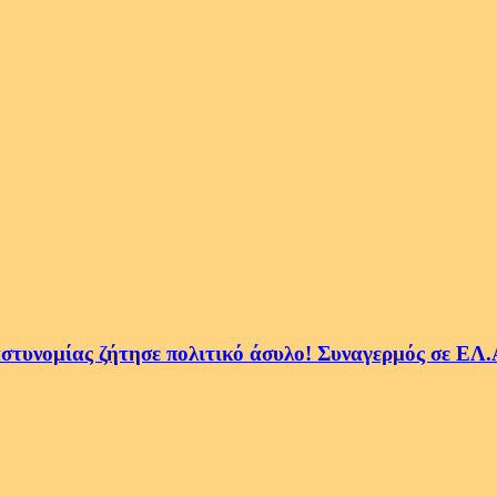
τυνομίας ζήτησε πολιτικό άσυλο! Συναγερμός σε ΕΛ