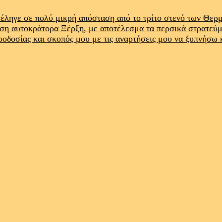
έληγε σε πολύ μικρή απόσταση από το τρίτο στενό των Θε
ρση αυτοκράτορα Ξέρξη, με αποτέλεσμα τα περσικά στρατεύ
προδοσίας και σκοπός μου με τις αναρτήσεις μου να ξυπνήσω