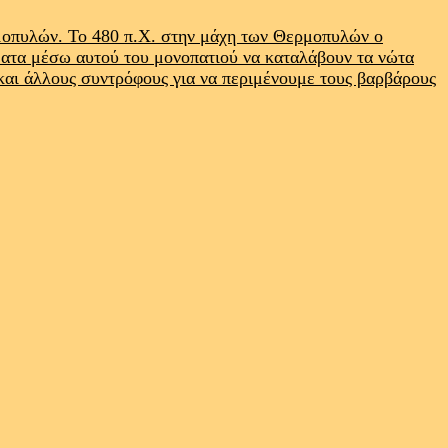
ρμοπυλών. Το 480 π.Χ. στην μάχη των Θερμοπυλών ο
ματα μέσω αυτού του μονοπατιού να καταλάβουν τα νώτα
 και άλλους συντρόφους για να περιμένουμε τους βαρβάρους