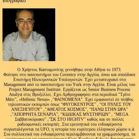
Βιογραφικό
Ο Χρήστος Κασταμονίτης γεννήθηκε στην Αθήνα το 1973.
Φοίτησε στο πανεπιστήμιο του Coventry στην Αγγλία, όπου και σπούδασε
Επιστήμη Ηλεκτρονικών Υπολογιστών. Έχει μεταπτυχιακό στο
Management από το πανεπιστήμιο του Υork στην Αγγλία. Είναι μέλος του
Project Management Institute. Εργάζεται ως Senior Business Process
Analyst στις Βρυξελλες. Εχει Αρθρογραφησει στα περιοδικά “Τρίτο
Μάτι”, «Hellenic Nexus» ,”ΦΑΙΝΟΜΕΝΑ”. Έχει εμφανιστεί σε πλήθος
τηλεοπτικών εκπομπών όπως “ΦΥΓΟΚΕΝΤΡΟΣ” , “ΟΙ ΠΥΛΕΣ ΤΟΥ
ΑΝΕΞΗΓΗΤΟΥ” ,”ΑΘΕΑΤΟΣ ΚΟΣΜΟΣ”, “ΠΑΝΩ ΣΤΗΝ ΩΡΑ”
,”ΑΠΟΡΡΗΤΑ ΣΕΝΑΡΙΑ”, “ΚΩΔΙΚΑΣ ΜΥΣΤΗΡΙΩΝ” , “MEGA
Σαββατοκύριακο” ,”ΣΚ ΣΤΟ HIGHTV” καθώς και σε πολλές
ραδιοφωνικές εκπομπές .Στα ερευνητικά του ενδιαφέροντα
συγκαταλέγονται τα UFO, η ιστορία του ευρύτερου ελληνικού χώρου κ.ά.
Στα συλλεκτικά του ενδιαφέροντα περιλαμβάνονται τα γραμματόσημα, τα