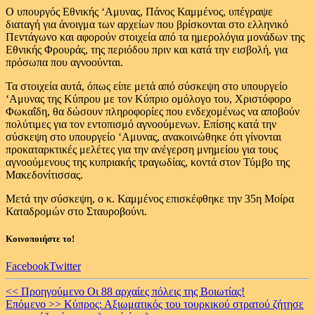
Ο υπουργός Εθνικής ‘Αμυνας, Πάνος Καμμένος, υπέγραψε
διαταγή για άνοιγμα των αρχείων που βρίσκονται στο ελληνικό
Πεντάγωνο και αφορούν στοιχεία από τα ημερολόγια μονάδων της
Εθνικής Φρουράς, της περιόδου πριν και κατά την εισβολή, για
πρόσωπα που αγνοούνται.
Τα στοιχεία αυτά, όπως είπε μετά από σύσκεψη στο υπουργείο
‘Αμυνας της Κύπρου με τον Κύπριο ομόλογο του, Χριστόφορο
Φωκαΐδη, θα δώσουν πληροφορίες που ενδεχομένως να αποβούν
πολύτιμες για τον εντοπισμό αγνοούμενων. Επίσης κατά την
σύσκεψη στο υπουργείο ‘Αμυνας, ανακοινώθηκε ότι γίνονται
προκαταρκτικές μελέτες για την ανέγερση μνημείου για τους
αγνοούμενους της κυπριακής τραγωδίας, κοντά στον Τύμβο της
Μακεδονίτισσας.
Μετά την σύσκεψη, ο κ. Καμμένος επισκέφθηκε την 35η Μοίρα
Καταδρομών στο Σταυροβούνι.
Κοινοποιήστε το!
Facebook
Twitter
Continue
<< Προηγούμενο
Οι 88 αρχαίες πόλεις της Βοιωτίας!
Επόμενο >>
Κύπρος: Αξιωματικός του τουρκικού στρατού ζήτησε
Reading