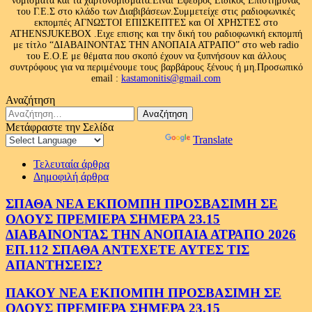
νομίσματα και τα χαρτονομίσματα.Είναι Έφεδρος Ειδικός Επιστήμονας
του Γ.Ε.Σ στο κλάδο των Διαβιβάσεων.Συμμετείχε στις ραδιοφωνικές
εκπομπές ΑΓΝΩΣΤΟΙ ΕΠΙΣΚΕΠΤΕΣ και ΟΙ ΧΡΗΣΤΕΣ στο
ATHENSJUKEBOX .Ειχε επισης και την δική του ραδιοφωνική εκπομπή
με τίτλο “ΔΙΑΒΑΙΝΟΝΤΑΣ ΤΗΝ ΑΝΟΠΑΙΑ ΑΤΡΑΠΟ” στο web radio
του Ε.Ο.Ε με θέματα που σκοπό έχουν να ξυπνήσουν και άλλους
συντρόφους για να περιμένουμε τους βαρβάρους ξένους ή μη.Προσωπικό
email :
kastamonitis@gmail.com
Αναζήτηση
Αναζήτηση
για:
Μετάφραστε την Σελίδα
Powered by
Translate
Τελευταία άρθρα
Δημοφιλή άρθρα
ΣΠΑΘΑ ΝΕΑ ΕΚΠΟΜΠΗ ΠΡΟΣΒΑΣΙΜΗ ΣΕ
ΟΛΟΥΣ ΠΡΕΜΙΕΡΑ ΣΗΜΕΡΑ 23.15
ΔΙΑΒΑΙΝΟΝΤΑΣ ΤΗΝ ΑΝΟΠΑΙΑ ΑΤΡΑΠΟ 2026
ΕΠ.112 ΣΠΑΘΑ ΑΝΤΕΧΕΤΕ ΑΥΤΕΣ ΤΙΣ
ΑΠΑΝΤΗΣΕΙΣ?
ΠΑΚΟΥ ΝΕΑ ΕΚΠΟΜΠΗ ΠΡΟΣΒΑΣΙΜΗ ΣΕ
ΟΛΟΥΣ ΠΡΕΜΙΕΡΑ ΣΗΜΕΡΑ 23.15