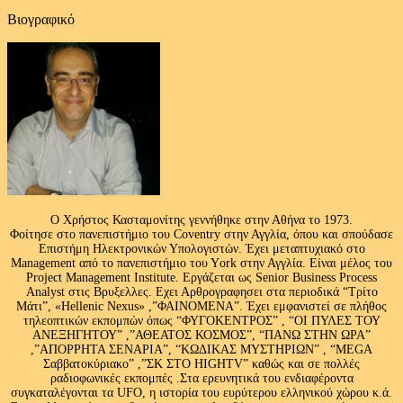
Βιογραφικό
Ο Χρήστος Κασταμονίτης γεννήθηκε στην Αθήνα το 1973.
Φοίτησε στο πανεπιστήμιο του Coventry στην Αγγλία, όπου και σπούδασε
Επιστήμη Ηλεκτρονικών Υπολογιστών. Έχει μεταπτυχιακό στο
Management από το πανεπιστήμιο του Υork στην Αγγλία. Είναι μέλος του
Project Management Institute. Εργάζεται ως Senior Business Process
Analyst στις Βρυξελλες. Εχει Αρθρογραφησει στα περιοδικά “Τρίτο
Μάτι”, «Hellenic Nexus» ,”ΦΑΙΝΟΜΕΝΑ”. Έχει εμφανιστεί σε πλήθος
τηλεοπτικών εκπομπών όπως “ΦΥΓΟΚΕΝΤΡΟΣ” , “ΟΙ ΠΥΛΕΣ ΤΟΥ
ΑΝΕΞΗΓΗΤΟΥ” ,”ΑΘΕΑΤΟΣ ΚΟΣΜΟΣ”, “ΠΑΝΩ ΣΤΗΝ ΩΡΑ”
,”ΑΠΟΡΡΗΤΑ ΣΕΝΑΡΙΑ”, “ΚΩΔΙΚΑΣ ΜΥΣΤΗΡΙΩΝ” , “MEGA
Σαββατοκύριακο” ,”ΣΚ ΣΤΟ HIGHTV” καθώς και σε πολλές
ραδιοφωνικές εκπομπές .Στα ερευνητικά του ενδιαφέροντα
συγκαταλέγονται τα UFO, η ιστορία του ευρύτερου ελληνικού χώρου κ.ά.