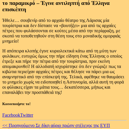
το παραμικρό – Έγινε αντιληπτή από Έλληνα
επισκέπτη
Ήθελε… σουβενίρ από το αρχαίο θέατρο της Λάρισας μία
τουρίστρια και δεν δίστασε να «βουτήξει» μια από τις αρχαίες
πέτρες που φυλάσσονται σε κούτες μέσα από την περίφραξη, με
σκοπό να τοποθετηθούν στη θέση τους στο μοναδικής ομορφιάς
μνημείο!
Η απόπειρα κλοπής έγινε κυριολεκτικά κάτω από τη μύτη των
φυλάκων, ευτυχώς όμως την πήρε είδηση ένας Έλληνας ο οποίος
έτρεξε και πήρε την πέτρα από την τουρίστρια, πριν εκείνη
απομακρυνθεί! Η αλλοδαπή ισχυρίστηκε ότι δεν γνώριζε πως τα
κιβώτια περιείχαν αρχαίες πέτρες και θέλησε να πάρει μια ως
αναμνηστικό από την επίσκεψή της. Τελικά, αφέθηκε να θαυμάσει
το μνημείο χωρίς να ειδοποιηθεί η Αστυνομία, αλλά αυτή τη φορά
οι φύλακες είχαν τα μάτια τους… δεκατέσσερα, μήπως και
επαναλάβει την προσπάθειά της!
Κοινοποιήστε το!
Facebook
Twitter
Continue
<< Προηγούμενο
Σε δίκη αύριο πρώην στέλεχος της ΕΥΠ