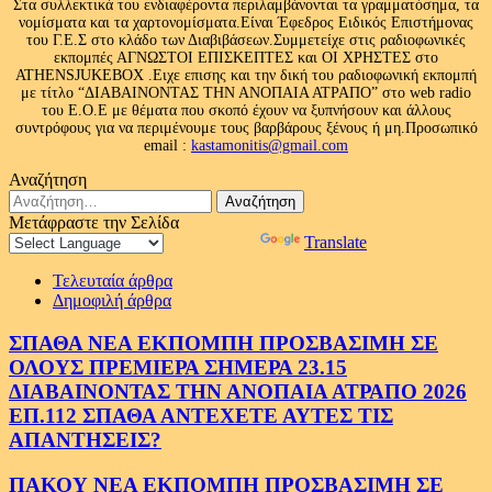
Στα συλλεκτικά του ενδιαφέροντα περιλαμβάνονται τα γραμματόσημα, τα
νομίσματα και τα χαρτονομίσματα.Είναι Έφεδρος Ειδικός Επιστήμονας
του Γ.Ε.Σ στο κλάδο των Διαβιβάσεων.Συμμετείχε στις ραδιοφωνικές
εκπομπές ΑΓΝΩΣΤΟΙ ΕΠΙΣΚΕΠΤΕΣ και ΟΙ ΧΡΗΣΤΕΣ στο
ATHENSJUKEBOX .Ειχε επισης και την δική του ραδιοφωνική εκπομπή
με τίτλο “ΔΙΑΒΑΙΝΟΝΤΑΣ ΤΗΝ ΑΝΟΠΑΙΑ ΑΤΡΑΠΟ” στο web radio
του Ε.Ο.Ε με θέματα που σκοπό έχουν να ξυπνήσουν και άλλους
συντρόφους για να περιμένουμε τους βαρβάρους ξένους ή μη.Προσωπικό
email :
kastamonitis@gmail.com
Αναζήτηση
Αναζήτηση
για:
Μετάφραστε την Σελίδα
Powered by
Translate
Τελευταία άρθρα
Δημοφιλή άρθρα
ΣΠΑΘΑ ΝΕΑ ΕΚΠΟΜΠΗ ΠΡΟΣΒΑΣΙΜΗ ΣΕ
ΟΛΟΥΣ ΠΡΕΜΙΕΡΑ ΣΗΜΕΡΑ 23.15
ΔΙΑΒΑΙΝΟΝΤΑΣ ΤΗΝ ΑΝΟΠΑΙΑ ΑΤΡΑΠΟ 2026
ΕΠ.112 ΣΠΑΘΑ ΑΝΤΕΧΕΤΕ ΑΥΤΕΣ ΤΙΣ
ΑΠΑΝΤΗΣΕΙΣ?
ΠΑΚΟΥ ΝΕΑ ΕΚΠΟΜΠΗ ΠΡΟΣΒΑΣΙΜΗ ΣΕ