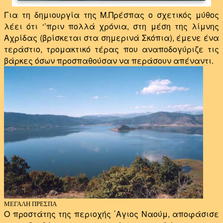
Για τη δημιουργία της Μ.Πρέσπας ο σχετικός μύθος
λέει ότι ‘’πριν πολλά χρόνια, στη μέση της λίμνης
Αχρίδας (βρίσκεται στα σημερινά Σκόπια), έμενε ένα
τεράστιο, τρομακτικό τέρας που αναποδογύριζε τις
βάρκες όσων προσπαθούσαν να περάσουν απέναντι.
ΜΕΓΑΛΗ ΠΡΕΣΠΑ
Ο προστάτης της περιοχής ΄Αγιος Ναούμ, αποφάσισε