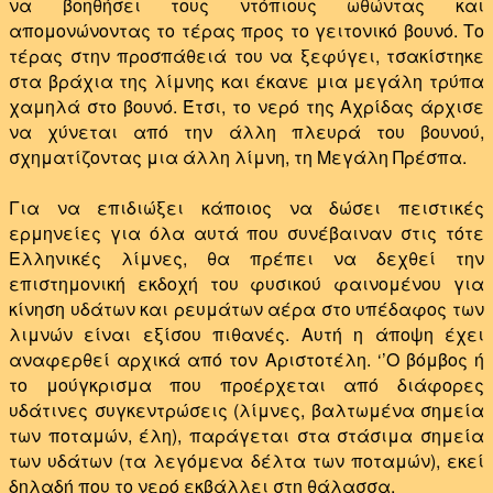
να βοηθήσει τους ντόπιους ωθώντας και
απομονώνοντας το τέρας προς το γειτονικό βουνό. Το
τέρας στην προσπάθειά του να ξεφύγει, τσακίστηκε
στα βράχια της λίμνης και έκανε μια μεγάλη τρύπα
χαμηλά στο βουνό. Έτσι, το νερό της Αχρίδας άρχισε
να χύνεται από την άλλη πλευρά του βουνού,
σχηματίζοντας μια άλλη λίμνη, τη Μεγάλη Πρέσπα.
Για να επιδιώξει κάποιος να δώσει πειστικές
ερμηνείες για όλα αυτά που συνέβαιναν στις τότε
Ελληνικές λίμνες, θα πρέπει να δεχθεί την
επιστημονική εκδοχή του φυσικού φαινομένου για
κίνηση υδάτων και ρευμάτων αέρα στο υπέδαφος των
λιμνών είναι εξίσου πιθανές. Αυτή η άποψη έχει
αναφερθεί αρχικά από τον Αριστοτέλη. ‘’Ο βόμβος ή
το μούγκρισμα που προέρχεται από διάφορες
υδάτινες συγκεντρώσεις (λίμνες, βαλτωμένα σημεία
των ποταμών, έλη), παράγεται στα στάσιμα σημεία
των υδάτων (τα λεγόμενα δέλτα των ποταμών), εκεί
δηλαδή που το νερό εκβάλλει στη θάλασσα.