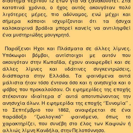
διάστημα περίπου 12 ετών για να ξανακουστεί. Στα
κατοπινά χρόνια, ο ήχος αυτός ακουγόταν πολύ
λιγότερες μέρες, πιο αδύναμος, ενώ μέχρι και
σήμερα κάποιοι ισχυρίζονται ότι τα ήσυχα
καλοκαιρινά βράδια μπορεί κανείς να αντιληφθεί
ένα μυστηριώδης μουγκρητό.
Παράξενοι Ήχοι και Πλάσματα σε άλλες λίμνες.
Υπόκωφοι βόμβοι, αντίστοιχοι με αυτόν που
ακουγόταν στην Κωπαΐδα, έχουν αναφερθεί και σε
άλλες λίμνες και υδάτινες συγκεντρώσεις,
διάσπαρτα στην Ελλάδα. Τα φαινόμενα αυτά
μάλιστα ήταν τόσο έντονα όσο και η ανησυχία και ο
φόβος που προκαλούσαν. Οι εφημερίδες της εποχής
στέκονταν ιδιαίτερα σ΄ αυτά αποτυπώνοντας την
ανησυχία όλων. Η εφημερίδα της εποχής ‘’Ευνομία’’ ,
το Σεπτέμβριο του 1862, αναφέρεται σε ένα
παράδοξο ‘’ζωολογικό’’ φαινόμενο, όπως το
χαρακτηρίζει, που συνέβη στο έλος των Καφυών ή
αλλιώς λίμνη Κανδήλα, στην Πελοπόννησο.