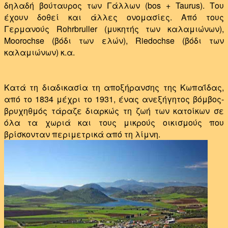
δηλαδή βούταυρος των Γάλλων (bos + Taurus). Του
έχουν δοθεί και άλλες ονομασίες. Aπό τους
Γερμανούς Rohrbruller (μυκητής των καλαμιώνων),
Moorochse (βόδι των ελών), Riedochse (βόδι των
καλαμιώνων) κ.α.
Κατά τη διαδικασία τη αποξήρανσης της Κωπαΐδας,
από το 1834 μέχρι το 1931, ένας ανεξήγητος βόμβος-
βρυχηθμός τάραζε διαρκώς τη ζωή των κατοίκων σε
όλα τα χωριά και τους μικρούς οικισμούς που
βρίσκονταν περιμετρικά από τη λίμνη.