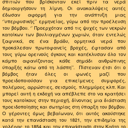
σπιτιών που βρίσκονταν εκεί πριν τα νερά
δημιουργήσουν τη λίμνη. Οι ανακαλύψεις αυτές
έδωσαν αφορμή για την ανάπτυξη μιας
‘’υπερφυσικής’’ ερμηνείας, γύρω από την προέλευση
του βόμβου. ‘’ Προερχόταν από τις ψυχές των νεκρών
κατοίκων των βουλιαγμένων χωριών, όταν εντελώς
ξαφνικά, σε ένα βράδυ, ορμητικά νερά που
προκάλεσαν πρωτοφανείς βροχές, έφτασαν από
τους γύρω ορεινούς όγκους και κατέκλυσαν όλο τον
κάμπο αφανίζοντας κάθε σημάδι ανθρώπινης
ύπαρξής κάτω από τη λάσπη’’.
Πίστευαν έτσι ότι ο
βόμβος ήταν όλες οι φωνές μαζί που
προειδοποιούσαν για επικείμενες συμφορές,
πολέμους, αρρώστιες, σεισμούς. πλημμύρες κλπ. Και
μπορεί αυτή η εκδοχή να απέβλεπε στο να κρατήσει
τους κατοίκους στην περιοχή, δίνοντας μια διάσταση
προειδοποίησης και σωτηρίας στη ύπαρξη του βόμβου.
Ο γέροντες όμως βεβαίωναν, ότι αυτός ακούστηκε
κατά την επανάσταση του 1821, την επιδημία της
χολέρας το 1854 και την επανάσταση στην Κρήτη το