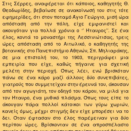
Στις Σέρρες, αναφέρεται ότι κάποιος, καθηγητής Θ.
Θεοδωρίδης, βεβαίωσε σε ανακοίνωσή του στις τότε
εφημερίδες, ότι στον ποταμό Άγιο Γεώργιο, μισή ώρα
απόσταση από την πόλη, είχε εμφανιστεί και
ακουγόταν για πολλά χρόνια ο ‘’ Ήταυρος’’.
Σε ένα
έλος, κοντά το μοναστήρι της Λεσσινιώτισας, τρεις
ώρες απόσταση από το Αιτωλικό, ο καθηγητής της
βοτανικής στο Πανεπιστήμιο Αθηνών, Σπ. Μηλιαράκης,
σε μια επιστολή του, το 1903, περιγράφει μια
εμπειρία που είχε, καθώς πήγαινε για σχετική
μελέτη στην περιοχή. Όπως λέει, ενώ βρισκόταν
πάνω σε ένα κάρο μαζί άλλους δύο συνεπιβάτες,
γιατρούς που συμμετείχαν στην έρευνά του, άκουσαν
από τον αγωγιάτη, τον οδηγό του κάρου, να μιλά για
τον Ήταυρο, ένα μυθικό πλάσμα. Όπως τους είπε το
άκουγαν πάρα πολλοί κάτοικοι των γύρω χωριών,
κανείς όμως, μέχρι στιγμής δεν είχε μπορέσει να το
δει. Όταν έφτασαν στο έλος παρέμειναν για δύο
περίπου ώρες. Βρίσκονταν σε ένα απροσπέλαστο