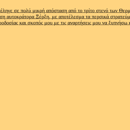
έληγε σε πολύ μικρή απόσταση από το τρίτο στενό των Θε
ρση αυτοκράτορα Ξέρξη, με αποτέλεσμα τα περσικά στρατεύ
προδοσίας και σκοπός μου με τις αναρτήσεις μου να ξυπνήσω