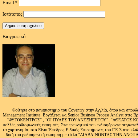
Email
*
Ιστότοπος
Βιογραφικό
Φοίτησε στο πανεπιστήμιο του Coventry στην Αγγλία, όπου και σπούδ
Management Institute. Εργάζεται ως Senior Business Process Analyst στι
“ΦΥΓΟΚΕΝΤΡΟΣ” , “ΟΙ ΠΥΛΕΣ ΤΟΥ ΑΝΕΞΗΓΗΤΟΥ” ,”ΑΘΕΑΤΟΣ ΚΟΣΜ
πολλές ραδιοφωνικές εκπομπές .Στα ερευνητικά του ενδιαφέροντα συγκαταλ
τα χαρτονομίσματα.Είναι Έφεδρος Ειδικός Επιστήμονας του Γ.Ε.Σ στο
δική του ραδιοφωνική εκπομπή με τίτλο “ΔΙΑΒΑΙΝΟΝΤΑΣ ΤΗΝ ΑΝΟΠΑΙΑ Α