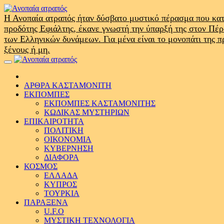
Skip
to
Η Ανοπαία ατραπός ήταν δύσβατο μυστικό πέρασμα που κατ
content
προδότης Εφιάλτης, έκανε γνωστή την ύπαρξή της στον Πέ
των Ελληνικών δυνάμεων. Για μένα είναι το μονοπάτι της 
ξένους ή μη.
Primary
Menu
ΑΡΘΡΑ ΚΑΣΤΑΜΟΝΙΤΗ
ΕΚΠΟΜΠΕΣ
ΕΚΠΟΜΠΕΣ ΚΑΣΤΑΜΟΝΙΤΗΣ
ΚΩΔΙΚΑΣ ΜΥΣΤΗΡΙΩΝ
ΕΠΙΚΑΙΡΟΤΗΤΑ
ΠΟΛΙΤΙΚΗ
ΟΙΚΟΝΟΜΙΑ
ΚΥΒΕΡΝΗΣΗ
ΔΙΑΦΟΡΑ
ΚΟΣΜΟΣ
ΕΛΛΑΔΑ
ΚΥΠΡΟΣ
ΤΟΥΡΚΙΑ
ΠΑΡΑΞΕΝΑ
U.F.O
ΜΥΣΤΙΚΗ ΤΕΧΝΟΛΟΓΙΑ