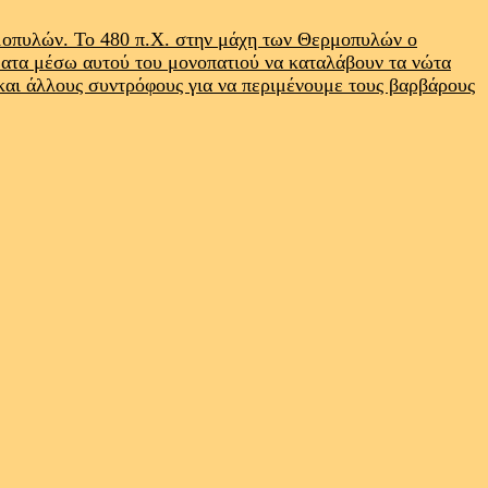
ρμοπυλών. Το 480 π.Χ. στην μάχη των Θερμοπυλών ο
ματα μέσω αυτού του μονοπατιού να καταλάβουν τα νώτα
 και άλλους συντρόφους για να περιμένουμε τους βαρβάρους