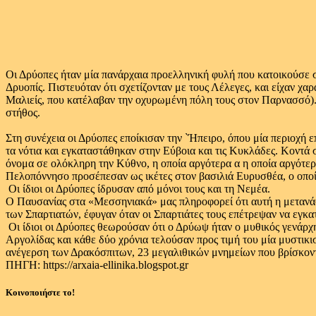
Οι Δρύοπες ήταν μία πανάρχαια προελληνική φυλή που κατοικούσε 
Δρυοπίς. Πιστευόταν ότι σχετίζονταν με τους Λέλεγες, και είχαν 
Μαλιείς, που κατέλαβαν την οχυρωμένη πόλη τους στον Παρνασσό).
στήθος.
Στη συνέχεια οι Δρύοπες εποίκισαν την `Ήπειρο, όπου μία περιοχή 
τα νότια και εγκαταστάθηκαν στην Εύβοια και τις Κυκλάδες. Κοντά
όνομα σε ολόκληρη την Κύθνο, η οποία αργότερα α η οποία αργότε
Πελοπόννησο προσέπεσαν ως ικέτες στον βασιλιά Ευρυσθέα, ο οποί
Οι ίδιοι οι Δρύοπες ίδρυσαν από μόνοι τους και τη Νεμέα.
Ο Παυσανίας στα «Μεσσηνιακά» μας πληροφορεί ότι αυτή η μετανάσ
των Σπαρτιατών, έφυγαν όταν οι Σπαρτιάτες τους επέτρεψαν να εγκ
Οι ίδιοι οι Δρύοπες θεωρούσαν ότι ο Δρύωψ ήταν ο μυθικός γενάρχης
Αργολίδας και κάθε δύο χρόνια τελούσαν προς τιμή του μία μυστικι
ανέγερση των Δρακόσπιτων, 23 μεγαλιθικών μνημείων που βρίσκοντ
ΠΗΓΗ: https://arxaia-ellinika.blogspot.gr
Κοινοποιήστε το!