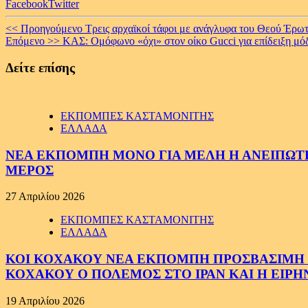
Facebook
Twitter
Continue
<< Προηγούμενο
Τρεις αρχαϊκοί τάφοι με ανάγλυφα του Θεού Έρω
Επόμενο >>
ΚΑΣ: Ομόφωνο «όχι» στον οίκο Gucci για επίδειξη μ
Reading
Δείτε επίσης
ΕΚΠΟΜΠΕΣ ΚΑΣΤΑΜΟΝΙΤΗΣ
ΕΛΛΑΔΑ
ΝΕΑ ΕΚΠΟΜΠΗ ΜΟΝΟ ΓΙΑ ΜΕΛΗ Η ΑΝΕΙΠΩΤΗ
ΜΕΡΟΣ
27 Απριλίου 2026
ΕΚΠΟΜΠΕΣ ΚΑΣΤΑΜΟΝΙΤΗΣ
ΕΛΛΑΔΑ
ΚΟΙ ΚΟΧΑΚΟΥ ΝΕΑ ΕΚΠΟΜΠΗ ΠΡΟΣΒΑΣΙΜΗ ΣΕ
ΚΟΧΑΚΟΥ Ο ΠΟΛΕΜΟΣ ΣΤΟ ΙΡΑΝ ΚΑΙ Η ΕΙΡ
19 Απριλίου 2026