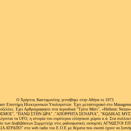
Ο Χρήστος Κασταμονίτης γεννήθηκε στην Αθήνα το 1973.
ασε Επιστήμη Ηλεκτρονικών Υπολογιστών. Έχει μεταπτυχιακό στο Management
ς Βρυξελλες. Εχει Αρθρογραφησει στα περιοδικά “Τρίτο Μάτι”, «Hellenic N
ΟΣ”, “ΠΑΝΩ ΣΤΗΝ ΩΡΑ” ,”ΑΠΟΡΡΗΤΑ ΣΕΝΑΡΙΑ”, “ΚΩΔΙΚΑΣ ΜΥΣΤΗΡΙ
έγονται τα UFO, η ιστορία του ευρύτερου ελληνικού χώρου κ.ά. Στα συλλεκ
 κλάδο των Διαβιβάσεων.Συμμετείχε στις ραδιοφωνικές εκπομπές ΑΓΝΩΣΤΟ
ΤΡΑΠΟ” στο web radio του Ε.Ο.Ε με θέματα που σκοπό έχουν να ξυπνήσου