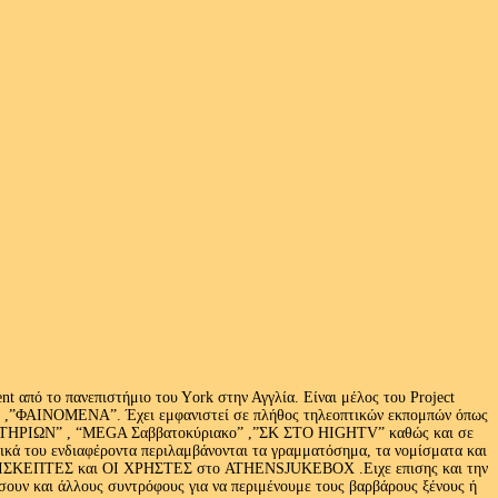
 από το πανεπιστήμιο του Υork στην Αγγλία. Είναι μέλος του Project
exus» ,”ΦΑΙΝΟΜΕΝΑ”. Έχει εμφανιστεί σε πλήθος τηλεοπτικών εκπομπών όπως
ΩΝ” , “MEGA Σαββατοκύριακο” ,”ΣΚ ΣΤΟ HIGHTV” καθώς και σε
τικά του ενδιαφέροντα περιλαμβάνονται τα γραμματόσημα, τα νομίσματα και
Ι ΕΠΙΣΚΕΠΤΕΣ και ΟΙ ΧΡΗΣΤΕΣ στο ATHENSJUKEBOX .Ειχε επισης και την
ν και άλλους συντρόφους για να περιμένουμε τους βαρβάρους ξένους ή