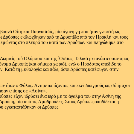
βουνά Οίτη και Παρνασσός, μία άγονη γη που ήταν γνωστή ως
οι Δρύοπες εκδιώχθηκαν από τη Δρυοπίδα από τον Ηρακλή και τους
ολεμώντας στο πλευρό του κατά των Δρυόπων και πληγώθηκε στο
ς Δωριείς τού Ολύμπου και της `Οσσας. Τελικά μετανάστευσαν προς
όνομα Δρυοπίς (και σήμερα χωριό), ενώ ο Ηρόδοτος απέδιδε το
. Κατά τη μυθολογία και πάλι, όσοι Δρύοπες κατέφυγαν στην
ων ήταν ο Φύλας. Αντιμετωπίζοντας και εκεί διωγμούς ως σύμμαχοι
ασαν επίσης σε «Ασίνη».
ρύοπες είχαν ιδρύσει ένα ιερό με το άγαλμα του στην Ασίνη της
 Δρυόπη, μία από τις Αμαδρυάδες. Στους Δρύοπες αποδίδεται η
ου εγκαταστάθηκαν οι Δρύοπες