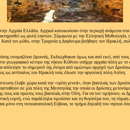
στην Aρχαία Ελλάδα. Αρχικά κατοικούσαν στην περιοχή ανάμεσα στα 
χαρακτηρισθεί ως φυλή ληστών. Σύμφωνα με την Ελληνική Μυθολογία, 
 Κατά τον μύθο, στην Τραχινία η Διηάνειρα βοήθησε τον Ηρακλή..π
επίσης ονομαζόταν Δρυοπίς. Εκδιώχθηκαν όμως και από εκεί, από του
 στο γεωγραφικό κέντρο της νήσου Κύθνου υπήρχε αρχαία πόλη με το 
ρα απέκτησε το σημερινό της όνομα από ομώνυμο αρχηγό των Δρυόπων
ος ως αντίπαλος του Ηρακλή τούς έδωσε την αργολική πόλη Ασίνη.
τευση έλαβε χώρα κατά την «τρίτη γενεά», όταν βασιλιάς των Δρυόπ
ατασταθούν σε μία πόλη της Μεσσηνίας την οποία οι Δρύοπες μετονόμ
 τους και πρώτος τους βασιλιάς στην Οίτη. Για να τον τιμήσουν, οι Δ
στική εορτή, ενώ παράλληλα τιμούσαν και τη θυγατέρα του, τη νύμφη
αι μόνο στη νοτιοανατολική Εύβοια, το τμήμα δηλαδή του νησιού όπ