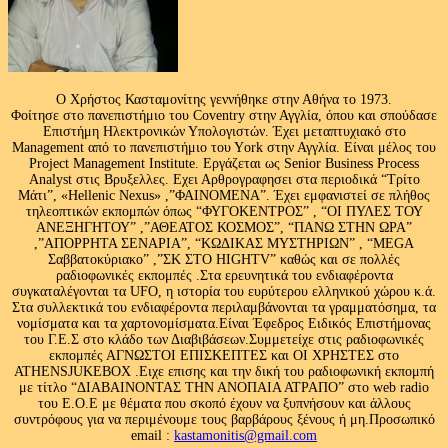
Ο Χρήστος Κασταμονίτης γεννήθηκε στην Αθήνα το 1973.
Φοίτησε στο πανεπιστήμιο του Coventry στην Αγγλία, όπου και σπούδασε
Επιστήμη Ηλεκτρονικών Υπολογιστών. Έχει μεταπτυχιακό στο
Management από το πανεπιστήμιο του Υork στην Αγγλία. Είναι μέλος του
Project Management Institute. Εργάζεται ως Senior Business Process
Analyst στις Βρυξελλες. Εχει Αρθρογραφησει στα περιοδικά “Τρίτο
Μάτι”, «Hellenic Nexus» ,”ΦΑΙΝΟΜΕΝΑ”. Έχει εμφανιστεί σε πλήθος
τηλεοπτικών εκπομπών όπως “ΦΥΓΟΚΕΝΤΡΟΣ” , “ΟΙ ΠΥΛΕΣ ΤΟΥ
ΑΝΕΞΗΓΗΤΟΥ” ,”ΑΘΕΑΤΟΣ ΚΟΣΜΟΣ”, “ΠΑΝΩ ΣΤΗΝ ΩΡΑ”
,”ΑΠΟΡΡΗΤΑ ΣΕΝΑΡΙΑ”, “ΚΩΔΙΚΑΣ ΜΥΣΤΗΡΙΩΝ” , “MEGA
Σαββατοκύριακο” ,”ΣΚ ΣΤΟ HIGHTV” καθώς και σε πολλές
ραδιοφωνικές εκπομπές .Στα ερευνητικά του ενδιαφέροντα
συγκαταλέγονται τα UFO, η ιστορία του ευρύτερου ελληνικού χώρου κ.ά.
Στα συλλεκτικά του ενδιαφέροντα περιλαμβάνονται τα γραμματόσημα, τα
νομίσματα και τα χαρτονομίσματα.Είναι Έφεδρος Ειδικός Επιστήμονας
του Γ.Ε.Σ στο κλάδο των Διαβιβάσεων.Συμμετείχε στις ραδιοφωνικές
εκπομπές ΑΓΝΩΣΤΟΙ ΕΠΙΣΚΕΠΤΕΣ και ΟΙ ΧΡΗΣΤΕΣ στο
ATHENSJUKEBOX .Ειχε επισης και την δική του ραδιοφωνική εκπομπή
με τίτλο “ΔΙΑΒΑΙΝΟΝΤΑΣ ΤΗΝ ΑΝΟΠΑΙΑ ΑΤΡΑΠΟ” στο web radio
του Ε.Ο.Ε με θέματα που σκοπό έχουν να ξυπνήσουν και άλλους
συντρόφους για να περιμένουμε τους βαρβάρους ξένους ή μη.Προσωπικό
email :
kastamonitis@gmail.com