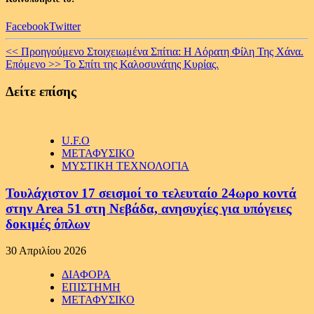
Facebook
Twitter
Continue
<< Προηγούμενο
Στοιχειωμένα Σπίτια: Η Αόρατη Φίλη Της Χάνα.
Επόμενο >>
Το Σπίτι της Καλοσυνάτης Κυρίας.
Reading
Δείτε επίσης
U.F.O
ΜΕΤΑΦΥΣΙΚΟ
ΜΥΣΤΙΚΗ ΤΕΧΝΟΛΟΓΙΑ
Τουλάχιστον 17 σεισμοί το τελευταίο 24ωρο κοντά
στην Area 51 στη Νεβάδα, ανησυχίες για υπόγειες
δοκιμές όπλων
30 Απριλίου 2026
ΔΙΑΦΟΡΑ
ΕΠΙΣΤΗΜΗ
ΜΕΤΑΦΥΣΙΚΟ