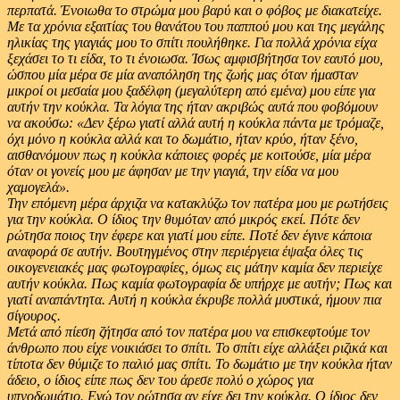
περπατά. Ένοιωθα το στρώμα μου βαρύ και ο φόβος με διακατείχε.
Με τα χρόνια εξαιτίας του θανάτου του παππού μου και της μεγάλης
ηλικίας της γιαγιάς μου το σπίτι πουλήθηκε. Για πολλά χρόνια είχα
ξεχάσει το τι είδα, το τι ένοιωσα. Ίσως αμφισβήτησα τον εαυτό μου,
ώσπου μία μέρα σε μία αναπόληση της ζωής μας όταν ήμασταν
μικροί οι μεσαία μου ξαδέλφη (μεγαλύτερη από εμένα) μου είπε για
αυτήν την κούκλα. Τα λόγια της ήταν ακριβώς αυτά που φοβόμουν
να ακούσω: «Δεν ξέρω γιατί αλλά αυτή η κούκλα πάντα με τρόμαζε,
όχι μόνο η κούκλα αλλά και το δωμάτιο, ήταν κρύο, ήταν ξένο,
αισθανόμουν πως η κούκλα κάποιες φορές με κοιτούσε, μία μέρα
όταν οι γονείς μου με άφησαν με την γιαγιά, την είδα να μου
χαμογελά».
Την επόμενη μέρα άρχιζα να κατακλύζω τον πατέρα μου με ρωτήσεις
για την κούκλα. Ο ίδιος την θυμόταν από μικρός εκεί. Πότε δεν
ρώτησα ποιος την έφερε και γιατί μου είπε. Ποτέ δεν έγινε κάποια
αναφορά σε αυτήν. Βουτηγμένος στην περιέργεια έψαξα όλες τις
οικογενειακές μας φωτογραφίες, όμως εις μάτην καμία δεν περιείχε
αυτήν κούκλα. Πως καμία φωτογραφία δε υπήρχε με αυτήν; Πως και
γιατί αναπάντητα. Αυτή η κούκλα έκρυβε πολλά μυστικά, ήμουν πια
σίγουρος.
Μετά από πίεση ζήτησα από τον πατέρα μου να επισκεφτούμε τον
άνθρωπο που είχε νοικιάσει το σπίτι. Το σπίτι είχε αλλάξει ριζικά και
τίποτα δεν θύμιζε το παλιό μας σπίτι. Το δωμάτιο με την κούκλα ήταν
άδειο, ο ίδιος είπε πως δεν του άρεσε πολύ ο χώρος για
υπνοδωμάτιο. Εγώ τον ρώτησα αν είχε δει την κούκλα. Ο ίδιος δεν