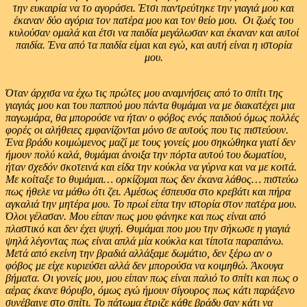
την ευκαιρία να το αγοράσει. Έτσι παντρεύτηκε την γιαγιά μου και
έκαναν δύο αγόρια τον πατέρα μου και τον θείο μου. Οι ζωές του
κυλούσαν ομαλά και έτσι να παιδία μεγάλωσαν και έκαναν και αυτοί
παιδία. Ένα από τα παιδία είμαι και εγώ, και αυτή είναι η ιστορία
μου.
Όταν άρχισα να έχω τις πρώτες μου αναμνήσεις από το σπίτι της
γιαγιάς μου και του παππού μου πάντα θυμάμαι να με διακατέχει μια
παγωμάρα, θα μπορούσε να ήταν ο φόβος ενός παιδιού όμως πολλές
φορές οι αλήθειες εμφανίζονται μόνο σε αυτούς που τις πιστεύουν.
Ένα βράδυ κοιμώμενος μαζί με τους γονείς μου σηκώθηκα γιατί δεν
ήμουν πολύ καλά, θυμάμαι άνοιξα την πόρτα αυτού του δωματίου,
ήταν σχεδόν σκοτεινά και είδα την κούκλα να γύρνα και να με κοιτά.
Με κοίταξε το θυμάμαι… ορκίζομαι πως δεν έκανα λάθος… πιστεύω
πως ήθελε να μάθω ότι ζει. Αμέσως έσπευσα στο κρεβάτι και πήρα
αγκαλιά την μητέρα μου. Το πρωί είπα την ιστορία στον πατέρα μου.
Όλοι γέλασαν. Μου είπαν πως μου φάνηκε και πως είναι από
πλαστικό και δεν έχει ψυχή. Θυμάμαι που μου την σήκωσε η γιαγιά
ψηλά λέγοντας πως είναι απλά μία κούκλα και τίποτα παραπάνω.
Μετά από εκείνη την βραδιά αλλάξαμε δωμάτιο, δεν ξέρω αν ο
φόβος με είχε κυριεύσει αλλά δεν μπορούσα να κοιμηθώ. Άκουγα
βήματα. Οι γονείς μου, μου είπαν πως είναι παλιό το σπίτι και πως ο
αέρας έκανε θόρυβο, όμως εγώ ήμουν σίγουρος πως κάτι παράξενο
συνέβαινε στο σπίτι. Το πάτωμα έτριζε κάθε βράδυ σαν κάτι να