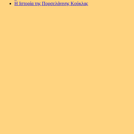
Η Ιστορία της Πορσελάνινης Κούκλας