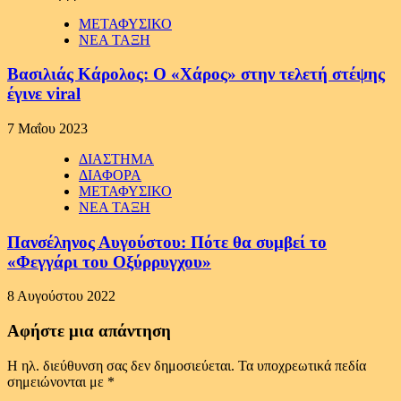
ΜΕΤΑΦΥΣΙΚΟ
ΝΕΑ ΤΑΞΗ
Βασιλιάς Κάρολος: Ο «Χάρος» στην τελετή στέψης
έγινε viral
7 Μαΐου 2023
ΔΙΑΣΤΗΜΑ
ΔΙΑΦΟΡΑ
ΜΕΤΑΦΥΣΙΚΟ
ΝΕΑ ΤΑΞΗ
Πανσέληνος Αυγούστου: Πότε θα συμβεί το
«Φεγγάρι του Οξύρρυγχου»
8 Αυγούστου 2022
Αφήστε μια απάντηση
Η ηλ. διεύθυνση σας δεν δημοσιεύεται.
Τα υποχρεωτικά πεδία
σημειώνονται με
*