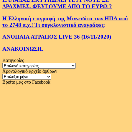
ΔΡΑΧΜΕΣ. ΦΕΥΓΟΥΜΕ ΑΠΟ ΤΟ ΕΥΡΩ ?
Η Ελληνική επιγραφή της Μιννεσότα των ΗΠΑ από
το 2748 π.χ.! Τι συγκλονιστικό αναγράφει;
ΑΝΟΠΑΙΑ ΑΤΡΑΠΟΣ LIVE 36 (16/11/2020)
ΑΝΑΚΟΙΝΩΣΗ.
Κατηγορίες
Κατηγορίες
Χρονολογικό αρχείο άρθρων
Χρονολογικό
αρχείο
Βρείτε μας στο Facebook
άρθρων