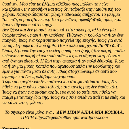
θυμόταν. Μου είπε με βλέμμα αβέβαιο πως μάλλον την είχε
κατεβάσει στην αποθήκη και πως δεν ταίριαζε στην αισθητική του
χώρου. Χαμογελάσαμε και φύγαμε ασφαλώς αμήχανοι. Το βλέμμα
του πατέρα μου ήταν επικριτικό με έντονη αμφισβήτηση όμως εγώ
ήμουν σίγουρος κάτι υπήρχε.
Δεν ξέρω και δεν μπορώ να πω κάτι στα σίγουρα, αλλά έχω μία
θεωρία πάνω σε αυτή την υπόθεση. Πιθανών η κούκλα να ήταν ένα
παιχνίδι, ίσως ένα κοριτσίστικο παιχνίδι της εποχής. Ίσως για αυτό
να μην ξέρουμε από πού ήρθε. Πολύ απλά υπήρχε πάντα στο σπίτι.
Όπως ξέρουμε την εποχή εκείνη η διάρκεια ζωής ήταν μικρή, παιδία
πέθαιναν σε μικρή ηλικία από ασθένειες που σήμερα γιατρεύονται
από ένα αντιβιοτικό. Η ζωή στην επαρχία ήταν πολύ δύσκολη. Ίσως
να ήταν μια μικρή κοπέλα που αγαπούσε απλά την κούκλα της και
έμεινε για πάντα μέσα σε αυτή. Ίσως στοιχειώνουμε σε αυτά που
αγαπάμε και δεν προλάβαμε να χαρούμε.
Τώρα που μεγάλωσα δεν πιστεύω πια στα φαντάσματα, ίσως δεν
ήθελε να μας κάνει κακό τελικά, ποτέ κανείς μας δεν έπαθε κάτι.
Ίσως να ήταν ένα ακόμα κορίτσι σε αυτό το σπίτι που ήθελα να
παίξει με τα παιχνίδια της. Ίσως να ήθελε απλά να παίξει με εμάς και
να κάνει νέους φίλους.
Το σίγουρο είναι μόνο ένα…
ΔΕΝ ΗΤΑΝ ΑΠΛΑ ΜΙΑ ΚΟΥΚΛΑ
.
ΠΗΓΗ https://legendsofthenight.wordpress.com
Κοινοποιήστε το!