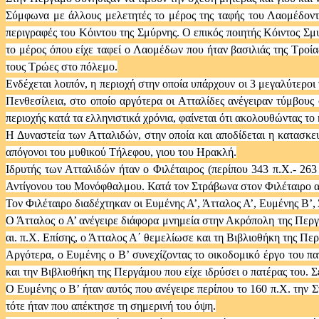
Σύμφωνα με άλλους μελετητές το μέρος της ταφής του Λαομέδοντα 
περιγραφές του Κόιντου της Σμύρνης. Ο επικός ποιητής Κόιντος Σμυ
το μέρος όπου είχε ταφεί ο Λαομέδων που ήταν βασιλιάς της Τροία
τους Τρώες στο πόλεμο.
Ενδέχεται λοιπόν, η περιοχή στην οποία υπάρχουν οι 3 μεγαλύτερ
Πενθεσίλεια, στο οποίο αργότερα οι Ατταλίδες ανέγειραν τύμβους σ
περιοχής κατά τα ελληνιστικά χρόνια, φαίνεται ότι ακολουθώντας τ
Η Δυναστεία των Ατταλιδών, στην οποία και αποδίδεται η κατασκ
απόγονοι του μυθικού Τήλεφου, γιου του Ηρακλή.
Ιδρυτής των Ατταλιδών ήταν ο Φιλέταιρος (περίπου 343 π.Χ.- 26
Αντίγονου του Μονόφθαλμου. Κατά τον Στράβωνα στον Φιλέταιρο α
Τον Φιλέταιρο διαδέχτηκαν οι Ευμένης Α’, Άτταλος Α’, Ευμένης Β’, 
Ο Άτταλος ο Α’ ανέγειρε διάφορα μνημεία στην Ακρόπολη της Περγ
αι. π.Χ. Επίσης, ο Άτταλος Α΄ θεμελίωσε και τη Βιβλιοθήκη της Πε
Αργότερα, ο Ευμένης ο Β’ συνεχίζοντας το οικοδομικό έργο του π
και την Βιβλιοθήκη της Περγάμου που είχε ιδρύσει ο πατέρας του. 
Ο Ευμένης ο Β’ ήταν αυτός που ανέγειρε περίπου το 160 π.Χ. την 
τότε ήταν που απέκτησε τη σημερινή του όψη.