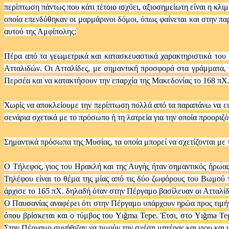
περίπτωση πάντως που κάτι τέτοιο ισχύει, αξιοσημείωτη είναι η κ
οποία επενδύθηκαν οι μαρμάρινοι δόμοι, όπως φαίνεται και στην 
αυτού της Αμφίπολης;
Πέρα από τα γεωμετρικά και κατασκευαστικά χαρακτηριστικά του Y
Ατταλιδών. Οι Ατταλίδες, με σημαντική προσφορά στα γράμματα, τ
Περσέα και να κατακτήσουν την επαρχία της Μακεδονίας το 168 πΧ.,
Χωρίς να αποκλείουμε την περίπτωση πολλά από τα παραπάνω να ε
σενάρια σχετικά με το πρόσωπο ή τη λατρεία για την οποία προοριζ
Σημαντικά πρόσωπα της Μυσίας, τα οποία μπορεί να σχετίζονται με
Ο Τήλεφος, γιος του Ηρακλή και της Αυγής ήταν σημαντικός ήρωας
Τηλέφου είναι το θέμα της μίας από τις δύο ζωφόρους του Βωμο
άρχισε το 165 πΧ. δηλαδή όταν στην Πέργαμο βασίλευαν οι Ατταλίδ
Ο Παυσανίας αναφέρει ότι στην Πέργαμο υπάρχουν ηρώα προς τιμήν
όπου βρίσκεται και ο τύμβος του Yığma Tepe. Έτσι, στο Yığma Te
Στην Πέργαμο συνήθιζαν να τιμούν την σχέση μητέρας και γιου και