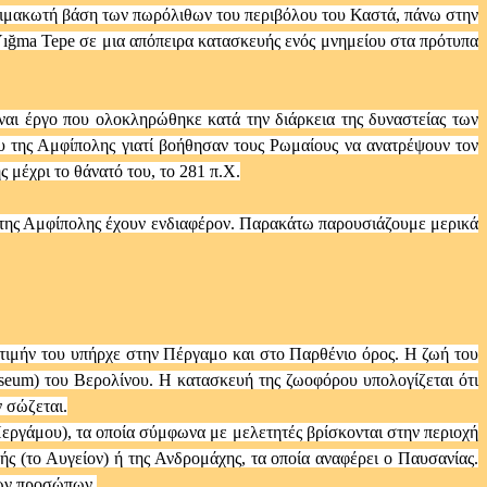
 κλιμακωτή βάση των πωρόλιθων του περιβόλου του Καστά, πάνω στην
Yığma Tepe σε μια απόπειρα κατασκευής ενός μνημείου στα πρότυπα
ίναι έργο που ολοκληρώθηκε κατά την διάρκεια της δυναστείας των
ου της Αμφίπολης γιατί βοήθησαν τους Ρωμαίους να ανατρέψουν τον
 μέχρι το θάνατό του, το 281 π.Χ.
 της Αμφίπολης έχουν ενδιαφέρον. Παρακάτω παρουσιάζουμε μερικά
 τιμήν του υπήρχε στην Πέργαμο και στο Παρθένιο όρος. Η ζωή του
eum) του Βερολίνου. Η κατασκευή της ζωοφόρου υπολογίζεται ότι
 σώζεται.
εργάμου), τα οποία σύμφωνα με μελετητές βρίσκονται στην περιοχή
ς (το Αυγείον) ή της Ανδρομάχης, τα οποία αναφέρει ο Παυσανίας.
κών προσώπων.