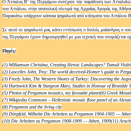
Ο Άτταλος Β’ της Περγάμου συνέχισε την παράδοση των Ατταλιδών 
του Αττάλου, στην ανατολική πλευρά της Αρχαίας Αγοράς της Αθήνα
Παρακάτω υπάρχουν κάποια ψηφιδωτά από κτίσματα του Αττάλου Β’
Σε αυτό το ψηφιδωτό μας κάνει εντύπωση ο διπλός μαίανδρος ο οπ
της Περγάμου έχουν δημιουργηθεί με μια τεχνική που ονομάζεται o
Πηγές:
(1) Williamson Christina, Creating Heroic Landscapes? Tumuli Visibi
(2) Lascelles John, Troy: The world deceived-Homer’s guide to Per
(3) Freely John, The Western Shores of Turkey: Discovering the Aeg
(4) Hartswick Kim & Sturgeon Mary, Studies in Honour of Brunilde
(5) Photos of Pergamon mosaics, my favoutite planet(6) Greek Mosaics
(7) Wikipedia Commons – Hellenistic mosaic floor panel of an Alex
(8) Pergamon and the living city
(9) Dörpfeld, Wilhelm Die Arbeiten zu Pergamon 1904-1905 — Athe
(10) Die Arbeiten zu Pergamon 1908-1909 — Athen, 1909(11) Ara