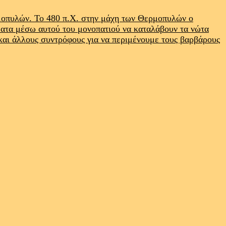
ρμοπυλών. Το 480 π.Χ. στην μάχη των Θερμοπυλών ο
ματα μέσω αυτού του μονοπατιού να καταλάβουν τα νώτα
 και άλλους συντρόφους για να περιμένουμε τους βαρβάρους