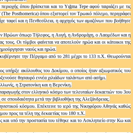
περιοχής όπου βρίσκεται και το Yığma Tepe αφού ταιριάζει με τις
’ (The Posthomerica) όπου εξιστορεί τον Τρωικό πόλεμο, περιγράφει
είχε ταφεί και η Πενθεσίλεια, η αρχηγός των αμαζόνων που βοήθησε
ικών Ηρώων όπωςο Τήλεφος, η Αυγή, η Ανδρομάχη, ο Λαομέδων και η
ας τους. Οι τύμβοι φαίνεται να αποτελούν ηρώα και οι κάτοικοι της
δημιούργησαν ναούς και ηρώα.
 κυβέρνησε την Πέργαμο από το 281 μέχρι το 133 π.Χ. Θεωρούνται
ος υπήρξε ακόλουθος του Δοκίμου, ο οποίος ήταν αξιωματικός του
οξενούσε θησαυρό εννέα χιλιάδων ταλάντων από ασήμι.
λλωνίς, η Στρατονίκη και η Βερενίκη.
 παραγωγής στον ελληνικό κόσμο των τελευταίων δεκαετιών του 3ου
η σε σπουδαιότητα μετά την βιβλιοθήκη της Αλεξάνδρειας.
ληνιστικού κόσμου. Επέκτεινε το ιερό της Νικηφόρου Αθηνάς καθώς
μου προς τα τέλη της δεκαετίας του 180 π.Χ.
ς και υπό την προστασία του τέθηκε και το Ασκληπιείο στην Κω και