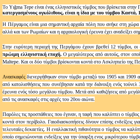
Το Yığma Tepe είναι ένας ελληνιστικός τύμβος που βρίσκεται στην
κατεργασμένους ογκόλιθους, είναι η ίδια με του τύμβου Καστά, 
Η Πέργαμος είναι μια σημαντική αρχαία πόλη που ανήκε στη χώρα
αλλά και των Ρωμαίων και η αρχαιολογική έρευνα έχει αναδείξει σημ
Στην ευρύτερη περιοχή της Περγάμου έχουν βρεθεί 12 τύμβοι, οι 
πρώιμη ελληνιστική εποχή.
Ο μεγαλύτερος από αυτούς, στον οποί
Maltepe. Και οι δύο τύμβοι βρίσκονται κοντά στο Ασκληπιείο της Πε
Ανασκαφές
διενεργήθηκαν στον τύμβο μεταξύ του 1905 και 1909 
από κατολισθήσεις που συνέβησαν κατά την διάνοιξη ενός τούνελ 
έρευνα ενός τόσο μεγάλου τύμβου. Μετά από καθιζήσεις από μεγά
από τις ανασκαφές στις αρχές του 20ου αιώνα.
Παρόλες τις προσπάθειες που έγιναν, η ταφή που καλύπτει ο τύμβος
κοντά στον περίβολο. Γαιοδιασκοπήσεις δίνουν επίσης ενδείξεις γ
τελευταίες δεκαετίες. Η εναλλακτική πιθανότητα ο τύμβος να καλύ
οποίο σημειώνονται ενδείξεις για την ύπαρξη ενος μικρότερου τύμβ