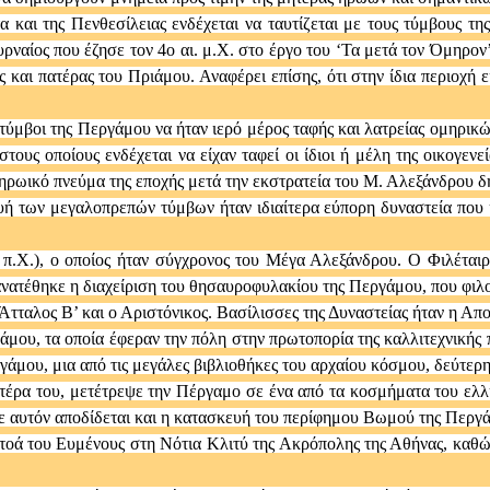
και της Πενθεσίλειας ενδέχεται να ταυτίζεται με τους τύμβους της 
ρναίος που έζησε τον 4ο αι. μ.Χ. στο έργο του ‘Τα μετά τον Όμηρον
ς και πατέρας του Πριάμου. Αναφέρει επίσης, ότι στην ίδια περιοχή 
οι τύμβοι της Περγάμου να ήταν ιερό μέρος ταφής και λατρείας ομηρ
τους οποίους ενδέχεται να είχαν ταφεί οι ίδιοι ή μέλη της οικογενεί
ο ηρωικό πνεύμα της εποχής μετά την εκστρατεία του Μ. Αλεξάνδρου 
ευή των μεγαλοπρεπών τύμβων ήταν ιδιαίτερα εύπορη δυναστεία που
3 π.Χ.), ο οποίος ήταν σύγχρονος του Μέγα Αλεξάνδρου. Ο Φιλέταιρ
νατέθηκε η διαχείριση του θησαυροφυλακίου της Περγάμου, που φιλ
Άτταλος Β’ και ο Αριστόνικος. Βασίλισσες της Δυναστείας ήταν η Απο
άμου, τα οποία έφεραν την πόλη στην πρωτοπορία της καλλιτεχνικής
ργάμου, μια από τις μεγάλες βιβλιοθήκες του αρχαίου κόσμου, δεύτερ
ατέρα του, μετέτρεψε την Πέργαμο σε ένα από τα κοσμήματα του ελ
Σε αυτόν αποδίδεται και η κατασκευή του περίφημου Βωμού της Περγά
Στοά του Ευμένους στη Νότια Κλιτύ της Ακρόπολης της Αθήνας, καθώ