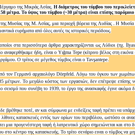
 Πέργαμο της Μικράς Ασίας.
Η διάμετρος του τύμβου που περικλείε
158 μέτρα. Το ύψος του τύμβου (~30 μέτρα) είναι επίσης παρόμοιο
 της Μυσίας της Μ. Ασίας, μια περιοχή βόρεια της Λυδίας . Η Μυσ
αντικά ευρήματα από όλες αυτές τις ιστορικές περιόδους.
οποίοι στα περισσότερα άρθρα χαρακτηρίζονται ως Λύδιοι (πχ. İlya
ο αναφερθήκαμε ήδη, είναι ο Yığma Tepe (κίτρινο βέλος στη εικόνα
ργάμου. Ο τρίτος σε μέγεθος τύμβος είναι ο Tavşantepe.
από τον Γερμανό αρχαιολόγο Dörpfeld. Λόγω του όγκου των χωμάτων
35 μέτρων. Το μεγάλο κόστος των εργασιών, δεν επέτρεψε επίσης να
λο σεισμό που συνέβη το 1939, το έργο της ανασκαφής έγινε ακόμα
 δε βρέθηκε ποτέ, αν και σύμφωνα με ενδείξεις ταφή πρέπει να υπάρ
ια λίθινες κατασκευές εντός των ορίων του περιβόλου, ωστόσο οι ανα
πτει μια προγενέστερη ταφή ή λατρευτικό χώρο σημειώνεται και στο δ
ου στο κέντρο της κατασκευής. Το τρίτο σενάριο ειναι ο τύμβος να μ