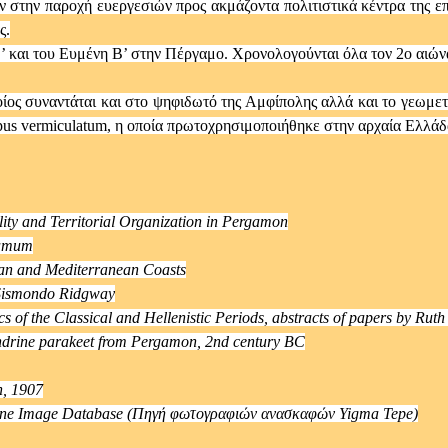
στην παροχή ευεργεσιών προς ακμάζοντα πολιτιστικά κέντρα της εποχ
ς.
 και του Ευμένη Β’ στην Πέργαμο. Χρονολογούνται όλα τον 2ο αιών
οίος συναντάται και στο ψηφιδωτό της Αμφίπολης αλλά και το γεωμε
pus vermiculatum, η οποία πρωτοχρησιμοποιήθηκε στην αρχαία Ελλάδ
lity and Territorial Organization in Pergamon
gamum
ean and Mediterranean Coasts
 Sismondo Ridgway
 of the Classical and Hellenistic Periods, abstracts of papers by Ruth
andrine parakeet from Pergamon, 2nd century BC
n, 1907
chne Image Database (Πηγή φωτογραφιών ανασκαφών Yigma Tepe)