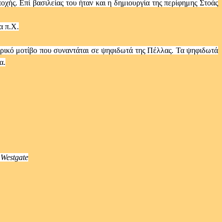
ής. Επί βασιλείας του ήταν και η δημιουργία της περίφημης Στοάς
α π.Χ.
τρικό μοτίβο που συναντάται σε ψηφιδωτά της Πέλλας. Τα ψηφιδωτά
α.
 Westgate