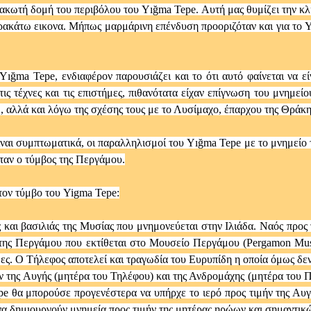
λιμακωτή δομή του περιβόλου του Yığma Tepe. Αυτή μας θυμίζει την
παρακάτω εικονα. Μήπως μαρμάρινη επένδυση προοριζόταν και για το 
ığma Tepe, ενδιαφέρον παρουσιάζει και το ότι αυτό φαίνεται να ε
ις τέχνες και τις επιστήμες, πιθανότατα είχαν επίγνωση του μνημεί
 αλλά και λόγω της σχέσης τους με το Λυσίμαχο, έπαρχου της Θράκης
ιναι συμπτωματικά, οι παραλληλισμοί του Yığma Tepe με το μνημείο
όταν ο τύμβος της Περγάμου.
 τον τύμβο του Yigma Tepe:
 και βασιλιάς της Μυσίας που μνημονεύεται στην Ιλιάδα. Ναός προς
ύ της Περγάμου που εκτίθεται στο Μουσείο Περγάμου (Pergamon Μus
ες. Ο Τήλεφος αποτελεί και τραγωδία του Ευρυπίδη η οποία όμως δεν
 της Αυγής (μητέρα του Τηλέφου) και της Ανδρομάχης (μητέρα του Π
pe θα μπορούσε προγενέστερα να υπήρχε το ιερό προς τιμήν της Αυγή
 να δημιουργούν μνημεία προς τιμήν της μητέρας ηρώων και σημαντι