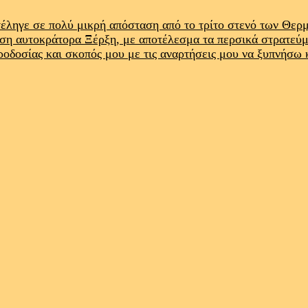
έληγε σε πολύ μικρή απόσταση από το τρίτο στενό των Θε
ρση αυτοκράτορα Ξέρξη, με αποτέλεσμα τα περσικά στρατεύ
προδοσίας και σκοπός μου με τις αναρτήσεις μου να ξυπνήσω