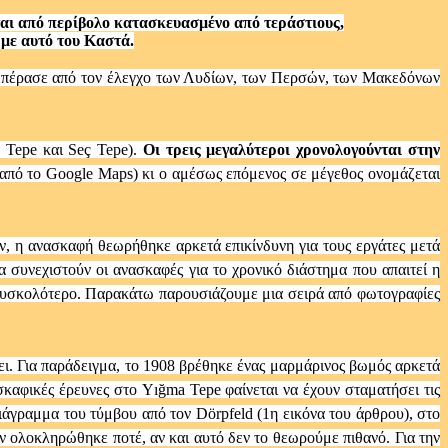
ται από περίβολο κατασκευασμένο από τεράστιους,
 με αυτό του Καστά.
ία πέρασε από τον έλεγχο των Λυδίων, των Περσών, των Μακεδόνων
s Tepe και Seç Tepe).
Οι τρεις μεγαλύτεροι χρονολογούνται στην
 από το Google Maps) κι ο αμέσως επόμενος σε μέγεθος ονομάζεται
, η ανασκαφή θεωρήθηκε αρκετά επικίνδυνη για τους εργάτες μετά
 συνεχιστούν οι ανασκαφές για το χρονικό διάστημα που απαιτεί η
 δυσκολότερο. Παρακάτω παρουσιάζουμε μια σειρά από φωτογραφίες
χει. Για παράδειγμα, το 1908 βρέθηκε ένας μαρμάρινος βωμός αρκετά
σκαφικές έρευνες στο Yığma Tepe φαίνεται να έχουν σταματήσει τις
ιάγραμμα του τύμβου από τον Dörpfeld (1η εικόνα του άρθρου), στο
ην ολοκληρώθηκε ποτέ, αν και αυτό δεν το θεωρούμε πιθανό. Για την