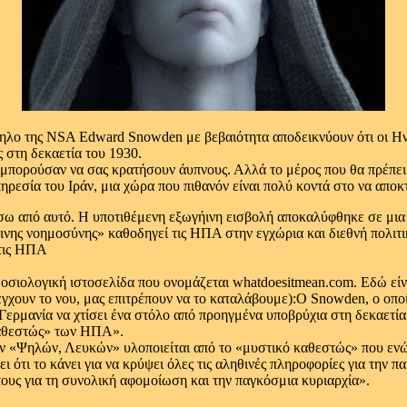
ηλο της NSA Edward Snowden με βεβαιότητα αποδεικνύουν ότι οι Ην
 στη δεκαετία του 1930.
α μπορούσαν να σας κρατήσουν άυπνους. Αλλά το μέρος που θα πρέπει
ρεσία του Ιράν, μια χώρα που πιθανόν είναι πολύ κοντά στο να αποκ
πίσω από αυτό. Η υποτιθέμενη εξωγήινη εισβολή αποκαλύφθηκε σε μια
ινης νοημοσύνης» καθοδηγεί τις ΗΠΑ στην εγχώρια και διεθνή πολιτική
μοσιολογική ιστοσελίδα που ονομάζεται
whatdoesitmean.com
. Εδώ είν
γχουν το νου, μας επιτρέπουν να το καταλάβουμε):Ο Snowden, ο οποί
ερμανία να χτίσει ένα στόλο από προηγμένα υποβρύχια στη δεκαετία
καθεστώς» των ΗΠΑ».
των «Ψηλών, Λευκών» υλοποιείται από το «μυστικό καθεστώς» που ενώ 
τι το κάνει για να κρύψει όλες τις αληθινές πληροφορίες για την πα
ους για τη συνολική αφομοίωση και την παγκόσμια κυριαρχία».