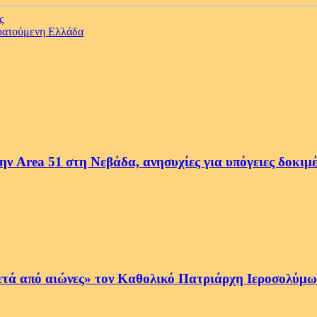
ς
κρατούμενη Ελλάδα
ην Area 51 στη Νεβάδα, ανησυχίες για υπόγειες δοκιμ
ετά από αιώνες» τον Καθολικό Πατριάρχη Ιεροσολύμων