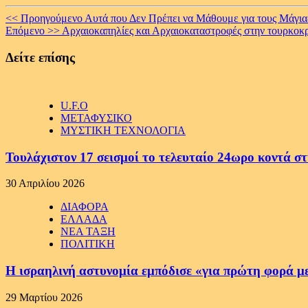
Continue
<< Προηγούμενο
Αυτά που Δεν Πρέπει να Μάθουμε για τους Μάγια
Επόμενο >>
Αρχαιοκαπηλίες και Αρχαιοκαταστροφές στην τουρκο
Reading
Δείτε επίσης
U.F.O
ΜΕΤΑΦΥΣΙΚΟ
ΜΥΣΤΙΚΗ ΤΕΧΝΟΛΟΓΙΑ
Τουλάχιστον 17 σεισμοί το τελευταίο 24ωρο κοντά στ
30 Απριλίου 2026
ΔΙΑΦΟΡΑ
ΕΛΛΑΔΑ
ΝΕΑ ΤΑΞΗ
ΠΟΛΙΤΙΚΗ
Η ισραηλινή αστυνομία εμπόδισε «για πρώτη φορά μ
29 Μαρτίου 2026