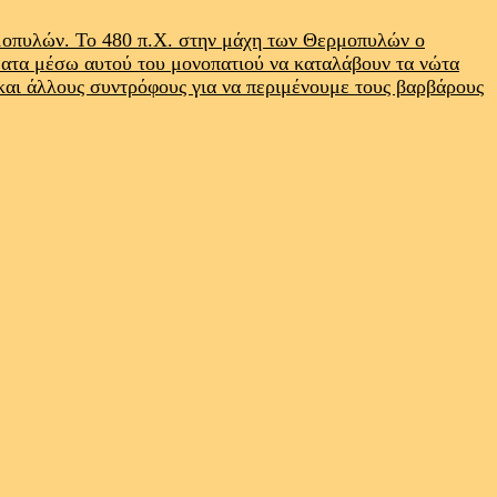
ρμοπυλών. Το 480 π.Χ. στην μάχη των Θερμοπυλών ο
ματα μέσω αυτού του μονοπατιού να καταλάβουν τα νώτα
 και άλλους συντρόφους για να περιμένουμε τους βαρβάρους