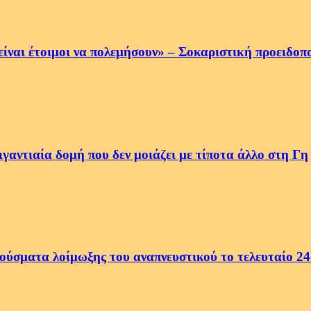
να είναι έτοιμοι να πολεμήσουν» – Σοκαριστική προειδ
αντιαία δομή που δεν μοιάζει με τίποτα άλλο στη Γη
ρούσματα λοίμωξης του αναπνευστικού το τελευταίο 2