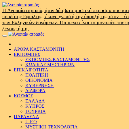
Skip
to
Η Ανοπαία ατραπός ήταν δύσβατο μυστικό πέρασμα που κατ
content
προδότης Εφιάλτης, έκανε γνωστή την ύπαρξή της στον Πέ
των Ελληνικών δυνάμεων. Για μένα είναι το μονοπάτι της 
ξένους ή μη.
Primary
Menu
ΑΡΘΡΑ ΚΑΣΤΑΜΟΝΙΤΗ
ΕΚΠΟΜΠΕΣ
ΕΚΠΟΜΠΕΣ ΚΑΣΤΑΜΟΝΙΤΗΣ
ΚΩΔΙΚΑΣ ΜΥΣΤΗΡΙΩΝ
ΕΠΙΚΑΙΡΟΤΗΤΑ
ΠΟΛΙΤΙΚΗ
ΟΙΚΟΝΟΜΙΑ
ΚΥΒΕΡΝΗΣΗ
ΔΙΑΦΟΡΑ
ΚΟΣΜΟΣ
ΕΛΛΑΔΑ
ΚΥΠΡΟΣ
ΤΟΥΡΚΙΑ
ΠΑΡΑΞΕΝΑ
U.F.O
ΜΥΣΤΙΚΗ ΤΕΧΝΟΛΟΓΙΑ