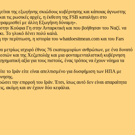
είται της εξωγήινης σκιώδους κυβέρνησης και κάποιας άγνωστης
αι τις ρωσικές αρχές, η έκθεση της FSB καταλήγει στο
γραμμισθεί με άλλη Εξωγήινη δύναμη».
ν στην Κούφια Γη στην Ανταρκτική και που βοήθησαν του Ναζί. να
κι. Το γλυκό δένει πολύ καλά.
 την περίπτωση, η ιστορία του
whatdoesitmean.com
και του Fars
αι ένα μετρίως ισχυρό έθνος 76 εκατομμυρίων ανθρώπων, με ένα δυνατό
εσιών και της Χεζμπολάχ και μια φονταμενταλιστική κυβέρνηση
ηματική αξία για τους πιστούς, ένας τρόπος να έχουν νόημα τα
ίτε το Ιράν είτε είναι απελπισμένο για δυσφήμιση των ΗΠΑ με
ρνησης.
ρώσει την επιρροή του Ιράν. Έτσι, ίσως αυτό δεν είναι απαραίτητα
ις, ακόμη και αν έχουν δύο κεφάλια.