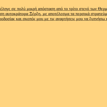
έληγε σε πολύ μικρή απόσταση από το τρίτο στενό των Θε
ρση αυτοκράτορα Ξέρξη, με αποτέλεσμα τα περσικά στρατεύ
προδοσίας και σκοπός μου με τις αναρτήσεις μου να ξυπνήσω