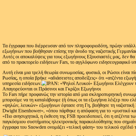
Τα έγγραφα που διέρρευσαν από τον πληροφοριοδότη, πρώην υπάλλ
εξωγήινων που βοήθησαν επίσης την άνοδο της ναζιστικής Γερμανίας
Αυτές οι αποκαλύψεις για τους εξωγήινους Εξουσιαστές μας, δεν θ
από το πρακτορείο ειδήσεων Fars, το αγγλόφωνο ειδησεογραφικό υπη
Αυτή είναι μια τρελή θεωρία συνωμοσίας, φυσικά, οι Ρώσοι είναι 
Ρωσίας, η οποία βρήκε «αδιάσειστες αποδείξεις» ότι «ατζέντα εξωγή
υπηρεσία ειδήσεων.
Απαγορεύονται οι Πράσινοι και Γκρίζοι Εξωγήινοι
Το Fars πήρε προφανώς την ιστορία από μια σκληροπυρηνική συνω
μπορούμε να τη καταλάβουμε (ή όπως οι τα εξωγήινα λέιζερ που ελέ
«ψηλών, λευκών» εξωγήινων έφτασε στη Γη, βοήθησε τη ναζιστική Γ
Dwight Eisenhower», «όπου πάρθηκε η απόφαση για το «μυστικό 
«Πιο ανησυχητικά, η έκθεση της FSB προειδοποιεί, ότι η ατζέντα 
παγκόσμιου συστήματος ηλεκτρονικής παρακολούθησης που σημαίνει ό
έγγραφα του Snowden ονομάζει «τελική φάση» του τελικού σχέδιό τ