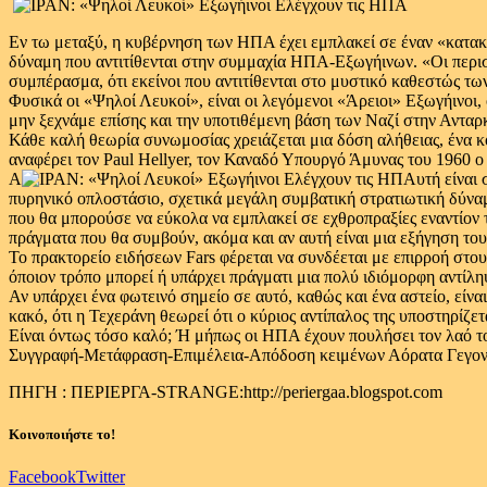
Εν τω μεταξύ, η κυβέρνηση των ΗΠΑ έχει εμπλακεί σε έναν «κατακ
δύναμη που αντιτίθενται στην συμμαχία ΗΠΑ-Εξωγήινων. «Οι περισσ
συμπέρασμα, ότι εκείνοι που αντιτίθενται στο μυστικό καθεστώς
Φυσικά οι «Ψηλοί Λευκοί», είναι οι λεγόμενοι «Άρειοι» Εξωγήινοι,
μην ξεχνάμε επίσης και την υποτιθέμενη βάση των Ναζί στην Ανταρκτι
Κάθε καλή θεωρία συνωμοσίας χρειάζεται μια δόση αλήθειας, ένα κ
αναφέρει τον Paul Hellyer, τον Καναδό Υπουργό Άμυνας του 1960 ο 
Α
υτή είναι
πυρηνικό οπλοστάσιο, σχετικά μεγάλη συμβατική στρατιωτική δύνα
που θα μπορούσε να εύκολα να εμπλακεί σε εχθροπραξίες εναντίον 
πράγματα που θα συμβούν, ακόμα και αν αυτή είναι μια εξήγηση τ
Το πρακτορείο ειδήσεων Fars φέρεται να συνδέεται με επιρροή στου
όποιον τρόπο μπορεί ή υπάρχει πράγματι μια πολύ ιδιόμορφη αντίλ
Αν υπάρχει ένα φωτεινό σημείο σε αυτό, καθώς και ένα αστείο, είναι
κακό, ότι η Τεχεράνη θεωρεί ότι ο κύριος αντίπαλος της υποστηρίζε
Είναι όντως τόσο καλό; Ή μήπως οι ΗΠΑ έχουν πουλήσει τον λαό τ
Συγγραφή-Μετάφραση-Επιμέλεια-Απόδοση κειμένων Αόρατα Γεγο
ΠΗΓΗ : ΠΕΡΙΕΡΓΑ-STRANGE:http://periergaa.blogspot.com
Κοινοποιήστε το!
Facebook
Twitter