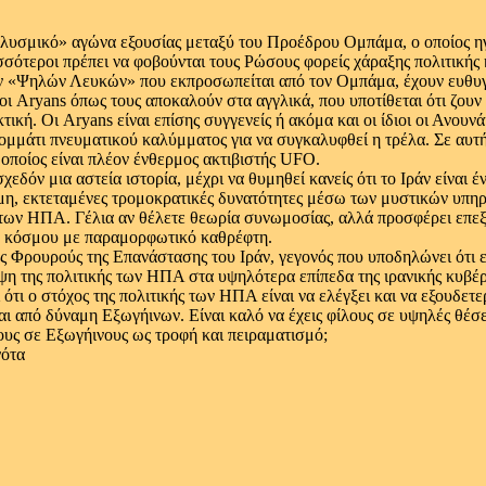
λυσμικό» αγώνα εξουσίας μεταξύ του Προέδρου Ομπάμα, ο οποίος ηγ
ότεροι πρέπει να φοβούνται τους Ρώσους φορείς χάραξης πολιτικής κ
 των «Ψηλών Λευκών» που εκπροσωπείται από τον Ομπάμα, έχουν ευθυ
 οι Aryans όπως τους αποκαλούν στα αγγλικά, που υποτίθεται ότι ζου
κή. Οι Aryans είναι επίσης συγγενείς ή ακόμα και οι ίδιοι οι Ανουνά
ομμάτι πνευματικού καλύμματος για να συγκαλυφθεί η τρέλα. Σε αυτή
οποίος είναι πλέον ένθερμος ακτιβιστής UFO.
 σχεδόν μια αστεία ιστορία, μέχρι να θυμηθεί κανείς ότι το Ιράν είν
μη, εκτεταμένες τρομοκρατικές δυνατότητες μέσω των μυστικών υπηρ
των ΗΠΑ. Γέλια αν θέλετε θεωρία συνωμοσίας, αλλά προσφέρει επεξηγ
ου κόσμου με παραμορφωτικό καθρέφτη.
ς Φρουρούς της Επανάστασης του Ιράν, γεγονός που υποδηλώνει ότι ε
ηψη της πολιτικής των ΗΠΑ στα υψηλότερα επίπεδα της ιρανικής κυβέ
 ότι ο στόχος της πολιτικής των ΗΠΑ είναι να ελέγξει και να εξουδετε
ται από δύναμη Εξωγήινων. Είναι καλό να έχεις φίλους σε υψηλές θέσε
ους σε Εξωγήινους ως τροφή και πειραματισμό;
νότα