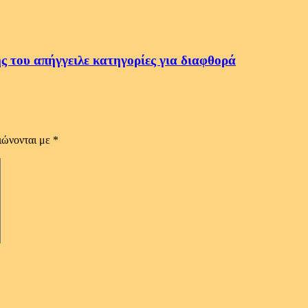
ς του απήγγειλε κατηγορίες για διαφθορά
ιώνονται με
*