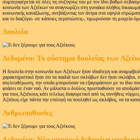
συμπεριφέρεται σε όλες τις συζύγους του με τον ίδιο βαθμό σεβασμο
κοινωνία των Αζτέκων να αναγνωρίζει στη γυναίκα πλήθος δικαιωμάτ
κοινωνικής καταξίωσης, ανεβάζοντας τον άντρα στα υψηλά στρώματα 
και το διαζύγιο -σε κάποιες περιπτώσεις-, τιμωρούσαν τη μοιχεία ό
Δουλεία
Δεδομένο: Το σύστημα δουλείας των Αζτέκ
Η δουλεία στην κοινωνία των Αζτέκων ήταν ιδιαίτερη και αναμφίβο
χαρακτηριστικό ήταν ότι τα παιδιά των σκλάβων δεν ήταν σκλάβοι, 
απελευθέρωση, την οποία μπορούσαν να εξαγοράσουν με το ίδιο ποσό
φτάσει σε έναν ναό. Αν μάλιστα ο δούλος προσπαθούσε να αποδράσει
για τους Αζτέκους κάτι τελείως διαφορετικό από τις συνήθεις νόρ
Αζτέκος είχε πάντα την επιλογή να πουληθεί ως σκλάβος, να τα κατ
Ανθρωποθυσίες
Δεδομένο: Νέα ιστορικά δεδομένα υποδεικνύ