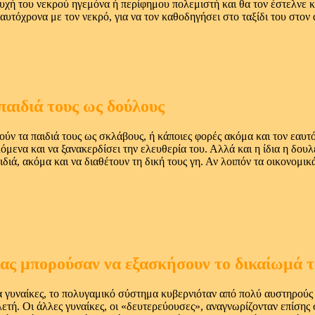
χή του νεκρού ηγεμόνα ή περίφημου πολεμιστή και θα τον έστελνε κα
ταυτόχρονα με τον νεκρό, για να τον καθοδηγήσει στο ταξίδι του στ
παιδιά τους ως δούλους
ν τα παιδιά τους ως σκλάβους, ή κάποιες φορές ακόμα και τον εαυτό 
μενα και να ξανακερδίσει την ελευθερία του. Αλλά και η ίδια η δουλ
ιδιά, ακόμα και να διαθέτουν τη δική τους γη. Αν λοιπόν τα οικονομι
ίας μπορούσαν να εξασκήσουν το δικαίωμά 
ία γυναίκες, το πολυγαμικό σύστημα κυβερνιόταν από πολύ αυστηρού
ετή. Οι άλλες γυναίκες, οι «δευτερεύουσες», αναγνωρίζονταν επίσης 