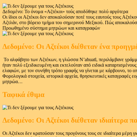
Δεδομένο: Το όνομα «Αζτέκοι» τούς αποδόθηκε πολύ αργότερα
Οι ίδιοι οι Αζτέκοι δεν αποκαλούσαν ποτέ τους εαυτούς τους Αζτέκ
Αζτλάν, στο βόρειο τμήμα του σημερινού Μεξικού. Πώς αποκαλούσαν
Προωθημένο σύστημα μητρώων και καταγραφών
Δεδομένο: Οι Αζτέκοι διέθεταν ένα προη
Το αλφάβητο των Αζτέκων, η γλώσσα N’ahuatl, περιλάμβανε γράμμα
ήταν πολύ εξειδικευμένη και εκτελούταν από ειδικά καταρτισμένους
ελαφιών, με τον συνήθη τρόπο γραφής να γίνεται με κάρβουνο, το ο
Φορολογικά στοιχεία, ιστορικά αρχεία, θρησκευτικές καταγραφές εο
μητρώα…
Ταφικά έθιμα
Δεδομένο: Οι Αζτέκοι διέθεταν ιδιαίτερα π
Οι Αζτέκοι δεν κρατούσαν τους προγόνους τους σε ιδιαίτερα μέρη 