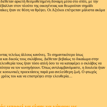
ς διέθεταν αρκετή θεσμοθετημένη δύναμη μέσα στο σπίτι, με την
νέβαλλαν στον πλούτο της οικογένειας και θεωρούταν σημάδι
ναίκες ήταν σε θέση να θρέψει. Οι Αζτέκοι επέτρεπαν μάλιστα ακόμα
ώντας τελείως άλλους κανόνες. Το σημαντικότερο ίσως
α και δικούς τους σκλάβους. Διέθεταν βεβαίως το δικαίωμα στην
ελευθερία τους ήταν τόσο απλή όσο το να καταφέρει ο σκλάβος να
νατότητα να τον κυνηγήσουν. Όπως αντιλαμβανόμαστε, η δουλεία ήταν
με κοινωνικές προεκτάσεις παρά μια ανελεύθερη ζωή. Ο φτωχός
ο χρέος του και να επιστρέψει στην ελευθερία…
ός μπορεί να είχαν να κάνουν με