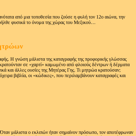
ανότατα από μια τοποθεσία που ζούσε η φυλή τον 12ο αιώνα, την
προήλθε φυσικά το όνομα της χώρας του Μεξικού…
μητρώων
ραφής. Η γνώση μάλιστα της καταγραφής της προφορικής γλώσσας
ώα κρατούνταν σε «χαρτί» καμωμένο από φλοιούς δέντρων ή δέρματα
ικά και άλλες ουσίες της Μητέρας Γης. Τι μητρώα κρατούσαν;
όχειρα βιβλία, οι «κώδικες», που περιλαμβάνουν καταγραφές και
ς. Όταν μάλιστα ο εκλιπών ήταν σημαίνον πρόσωπο, τον αποτέφρωναν