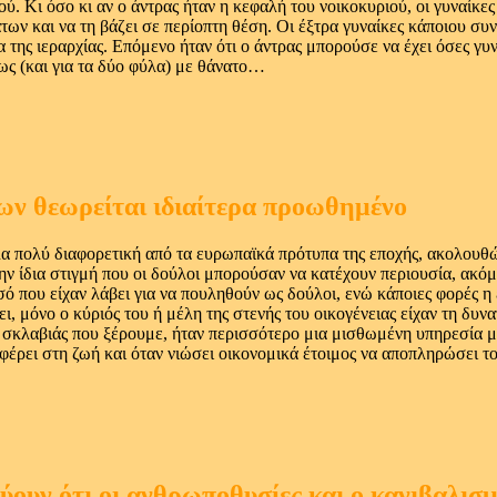
ύ. Κι όσο κι αν ο άντρας ήταν η κεφαλή του νοικοκυριού, οι γυναίκε
ων και να τη βάζει σε περίοπτη θέση. Οι έξτρα γυναίκες κάποιου συ
της ιεραρχίας. Επόμενο ήταν ότι ο άντρας μπορούσε να έχει όσες γυ
μως (και για τα δύο φύλα) με θάνατο…
ων θεωρείται ιδιαίτερα προωθημένο
λα πολύ διαφορετική από τα ευρωπαϊκά πρότυπα της εποχής, ακολουθ
την ίδια στιγμή που οι δούλοι μπορούσαν να κατέχουν περιουσία, ακόμ
 που είχαν λάβει για να πουληθούν ως δούλοι, ενώ κάποιες φορές η 
, μόνο ο κύριός του ή μέλη της στενής του οικογένειας είχαν τη δυ
μες σκλαβιάς που ξέρουμε, ήταν περισσότερο μια μισθωμένη υπηρεσία 
αφέρει στη ζωή και όταν νιώσει οικονομικά έτοιμος να αποπληρώσει τ
ουν ότι οι ανθρωποθυσίες και ο κανιβαλισμ