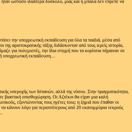
, ήταν ωστόσο ιδιαίτερα δύσκολο, μιας και η μπάλα δεν έπρεπε να
πίσει την υποχρεωτική εκπαίδευση για όλα τα παιδιά, μέσα από
 της αριστοκρατικής τάξης διδάσκονταν από τους ιερείς ιστορία,
μαζε για πολεμιστές, την ίδια στιγμή που τα κορίτσια πήγαιναν σε
σική υποχρεωτική εκπαίδευση…
ωτικής υπεροχής των Ισπανών, αλλά της νόσου. Στην πραγματικότητα,
σε βιαστική οπισθοχώρηση. Οι Αζτέκοι θα είχαν μια καλή
ικούς, εξοντώνοντας τους ηγέτες τους: η ζημιά που έπαθαν οι
εις να κάνουν λόγο για περισσότερους από 20 εκατομμύρια νεκρούς
ό…