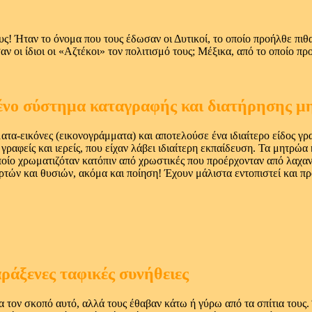
ους! Ήταν το όνομα που τους έδωσαν οι Δυτικοί, το οποίο προήλθε πιθ
 οι ίδιοι οι «Αζτέκοι» τον πολιτισμό τους; Μέξικα, από το οποίο 
γμένο σύστημα καταγραφής και διατήρησης 
τα-εικόνες (εικονογράμματα) και αποτελούσε ένα ιδιαίτερο είδος γ
 γραφείς και ιερείς, που είχαν λάβει ιδιαίτερη εκπαίδευση. Τα μητρ
ποίο χρωματιζόταν κατόπιν από χρωστικές που προέρχονταν από λαχαν
ρτών και θυσιών, ακόμα και ποίηση! Έχουν μάλιστα εντοπιστεί και πρ
αράξενες ταφικές συνήθειες
για τον σκοπό αυτό, αλλά τους έθαβαν κάτω ή γύρω από τα σπίτια του