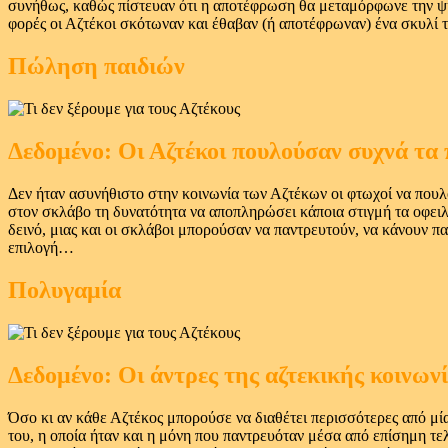
συνήθως, καθώς πίστευαν ότι η αποτέφρωση θα μεταμόρφωνε την ψυ
φορές οι Αζτέκοι σκότωναν και έθαβαν (ή αποτέφρωναν) ένα σκυλί 
Πώληση παιδιών
Δεδομένο: Οι Αζτέκοι πουλούσαν συχνά τα 
Δεν ήταν ασυνήθιστο στην κοινωνία των Αζτέκων οι φτωχοί να πουλού
στον σκλάβο τη δυνατότητα να αποπληρώσει κάποια στιγμή τα οφειλό
δεινό, μιας και οι σκλάβοι μπορούσαν να παντρευτούν, να κάνουν πα
επιλογή…
Πολυγαμία
Δεδομένο: Οι άντρες της αζτεκικής κοινων
Όσο κι αν κάθε Αζτέκος μπορούσε να διαθέτει περισσότερες από μ
του, η οποία ήταν και η μόνη που παντρευόταν μέσα από επίσημη τελ