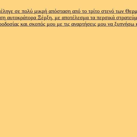
έληγε σε πολύ μικρή απόσταση από το τρίτο στενό των Θε
ρση αυτοκράτορα Ξέρξη, με αποτέλεσμα τα περσικά στρατεύ
προδοσίας και σκοπός μου με τις αναρτήσεις μου να ξυπνήσω