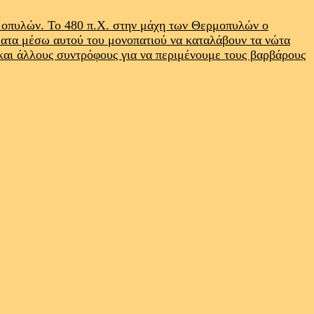
ρμοπυλών. Το 480 π.Χ. στην μάχη των Θερμοπυλών ο
ματα μέσω αυτού του μονοπατιού να καταλάβουν τα νώτα
 και άλλους συντρόφους για να περιμένουμε τους βαρβάρους