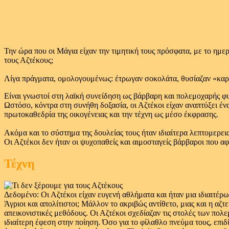
Την ώρα που οι Μάγια είχαν την τιμητική τους πρόσφατα, με το ημε
τους Αζτέκους;
Λίγα πράγματα, ομολογουμένως: έτρωγαν σοκολάτα, θυσίαζαν «καρα
Είναι γνωστοί στη λαϊκή συνείδηση ως βάρβαρη και πολεμοχαρής φ
Ωστόσο, κόντρα στη συνήθη δοξασία, οι Αζτέκοι είχαν αναπτύξει έν
πρωτοκαθεδρία της οικογένειας και την τέχνη ως μέσο έκφρασης.
Ακόμα και το σύστημα της δουλείας τους ήταν ιδιαίτερα λεπτομερει
Οι Αζτέκοι δεν ήταν οι ψυχοπαθείς και αιμοσταγείς βάρβαροι που α
Τέχνη
Δεδομένο: Οι Αζτέκοι είχαν ευγενή αθλήματα και ήταν μια ιδιαιτέρω
Άγριοι και απολίτιστοι; Μάλλον το ακριβώς αντίθετο, μιας και η αζτε
απεικονιστικές μεθόδους. Οι Αζτέκοι σχεδίαζαν τις στολές των πολε
ιδιαίτερη έφεση στην ποίηση. Όσο για το φίλαθλο πνεύμα τους, επιδ