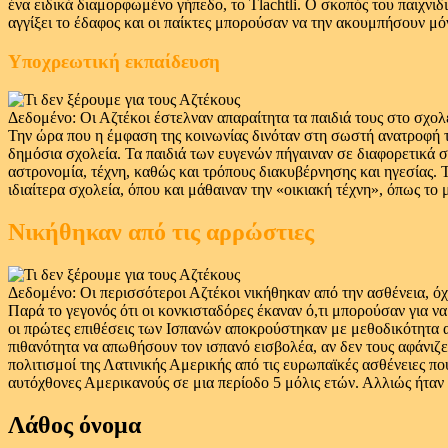
ένα ειδικά διαμορφωμένο γήπεδο, το Tlachtli. Ο σκοπός του παιχνιδ
αγγίξει το έδαφος και οι παίκτες μπορούσαν να την ακουμπήσουν μό
Υποχρεωτική εκπαίδευση
Δεδομένο: Οι Αζτέκοι έστελναν απαραίτητα τα παιδιά τους στο σχολ
Την ώρα που η έμφαση της κοινωνίας δινόταν στη σωστή ανατροφή τω
δημόσια σχολεία. Τα παιδιά των ευγενών πήγαιναν σε διαφορετικά σ
αστρονομία, τέχνη, καθώς και τρόπους διακυβέρνησης και ηγεσίας. Τ
ιδιαίτερα σχολεία, όπου και μάθαιναν την «οικιακή τέχνη», όπως τ
Νικήθηκαν από τις αρρώστιες
Δεδομένο: Οι περισσότεροι Αζτέκοι νικήθηκαν από την ασθένεια, όχ
Παρά το γεγονός ότι οι κονκισταδόρες έκαναν ό,τι μπορούσαν για να
οι πρώτες επιθέσεις των Ισπανών αποκρούστηκαν με μεθοδικότητα α
πιθανότητα να απωθήσουν τον ισπανό εισβολέα, αν δεν τους αφάνιζε
πολιτισμοί της Λατινικής Αμερικής από τις ευρωπαϊκές ασθένειες πο
αυτόχθονες Αμερικανούς σε μια περίοδο 5 μόλις ετών. Αλλιώς ήταν
Λάθος όνομα