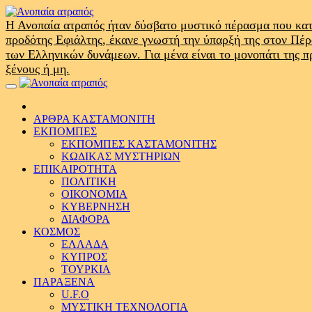
Skip
to
Η Ανοπαία ατραπός ήταν δύσβατο μυστικό πέρασμα που κατ
content
προδότης Εφιάλτης, έκανε γνωστή την ύπαρξή της στον Πέ
των Ελληνικών δυνάμεων. Για μένα είναι το μονοπάτι της 
ξένους ή μη.
Primary
Menu
ΑΡΘΡΑ ΚΑΣΤΑΜΟΝΙΤΗ
ΕΚΠΟΜΠΕΣ
ΕΚΠΟΜΠΕΣ ΚΑΣΤΑΜΟΝΙΤΗΣ
ΚΩΔΙΚΑΣ ΜΥΣΤΗΡΙΩΝ
ΕΠΙΚΑΙΡΟΤΗΤΑ
ΠΟΛΙΤΙΚΗ
ΟΙΚΟΝΟΜΙΑ
ΚΥΒΕΡΝΗΣΗ
ΔΙΑΦΟΡΑ
ΚΟΣΜΟΣ
ΕΛΛΑΔΑ
ΚΥΠΡΟΣ
ΤΟΥΡΚΙΑ
ΠΑΡΑΞΕΝΑ
U.F.O
ΜΥΣΤΙΚΗ ΤΕΧΝΟΛΟΓΙΑ