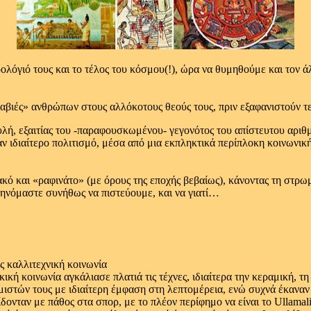
ρολόγιό τους και το τέλος του κόσμου(!), ώρα να θυμηθούμε και τον
βιές» ανθρώπων στους αλλόκοτους θεούς τους, πριν εξαφανιστούν τ
υλή, εξαιτίας του -παραφουσκωμένου- γεγονότος του απίστευτου αρ
αν ιδιαίτερο πολιτισμό, μέσα από μια εκπληκτικά περίπλοκη κοινωνικ
ακό και «ραφινάτο» (με όρους της εποχής βεβαίως), κάνοντας τη στρ
φηνόμαστε συνήθως να πιστεύουμε, και να γιατί…
ς καλλιτεχνική κοινωνία
κική κοινωνία αγκάλιασε πλατιά τις τέχνες, ιδιαίτερα την κεραμική, τ
μιστών τους με ιδιαίτερη έμφαση στη λεπτομέρεια, ενώ συχνά έκαναν 
ίδονταν με πάθος στα σπορ, με το πλέον περίφημο να είναι το Ullamal