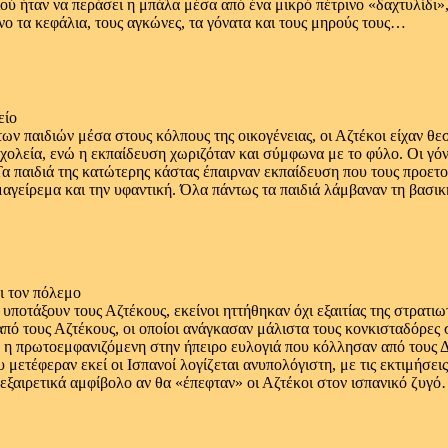
ιού ήταν να περάσει η μπάλα μέσα από ένα μικρό πέτρινο «δαχτυλίδι»
νο τα κεφάλια, τους αγκώνες, τα γόνατα και τους μηρούς τους…
είο
ν παιδιών μέσα στους κόλπους της οικογένειας, οι Αζτέκοι είχαν θεσ
χολεία, ενώ η εκπαίδευση χωριζόταν και σύμφωνα με το φύλο. Οι γόνοι
α παιδιά της κατώτερης κάστας έπαιρναν εκπαίδευση που τους προετοί
ο μαγείρεμα και την υφαντική. Όλα πάντως τα παιδιά λάμβαναν τη βα
ι τον πόλεμο
 υποτάξουν τους Αζτέκους, εκείνοι ηττήθηκαν όχι εξαιτίας της στρατι
πό τους Αζτέκους, οι οποίοι ανάγκασαν μάλιστα τους κονκισταδόρες 
 η πρωτοεμφανιζόμενη στην ήπειρο ευλογιά που κόλλησαν από τους Δυτ
υ μετέφεραν εκεί οι Ισπανοί λογίζεται ανυπολόγιστη, με τις εκτιμήσ
 εξαιρετικά αμφίβολο αν θα «έπεφταν» οι Αζτέκοι στον ισπανικό ζυγ