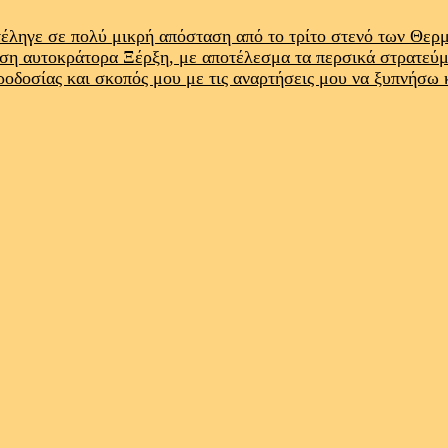
έληγε σε πολύ μικρή απόσταση από το τρίτο στενό των Θε
ρση αυτοκράτορα Ξέρξη, με αποτέλεσμα τα περσικά στρατεύ
προδοσίας και σκοπός μου με τις αναρτήσεις μου να ξυπνήσω