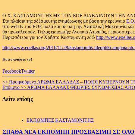
O Χ. ΚΑΣΤΑΜΟΝΙΤΗΣ ΜΕ ΤΟΝ ΕΟΕ ΔΙΑΒΑΙΝΟΥΝ ΤΗΝ Α
Στα πλαίσια της αδέσμευτης ενημέρωσης με βάση την έρευνα ο
Ε.Ο
στο web tv του ΕΟΕ αλλά και σε όλη την Ανατολική Μακεδονία κα
θα προκαλέσουν. Τίτλος εκπομπής
: Ανοπαία Ατραπός, περισσότερε
Περισσότερα για τον Χρήστο Κασταμονίτη εδώ
http://www.eoellas.o
http://www.eoellas.org/2016/11/28/kastamonitis-tileoptiki-anopaia-atr
Κοινοποιήστε το!
Facebook
Twitter
Continue
<< Προηγούμενο
ΑΡΩΜΑ ΕΛΛΑΔΑΣ – ΠΟΙΟΙ ΚΥΒΕΡΝΟΥΝ 
Επόμενο >>
ΑΡΩΜΑ ΕΛΛΑΔΑΣ ΘΕΩΡΙΕΣ ΣΥΝΩΜΟΣΙΑΣ ΑΠ
Reading
Δείτε επίσης
ΕΚΠΟΜΠΕΣ ΚΑΣΤΑΜΟΝΙΤΗΣ
ΣΠΑΘΑ ΝΕΑ ΕΚΠΟΜΠΗ ΠΡΟΣΒΑΣΙΜΗ ΣΕ ΟΛΟΥΣ