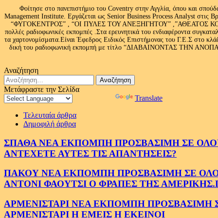
Φοίτησε στο πανεπιστήμιο του Coventry στην Αγγλία, όπου και σπούδ
Management Institute. Εργάζεται ως Senior Business Process Analyst στι
“ΦΥΓΟΚΕΝΤΡΟΣ” , “ΟΙ ΠΥΛΕΣ ΤΟΥ ΑΝΕΞΗΓΗΤΟΥ” ,”ΑΘΕΑΤΟΣ ΚΟΣΜ
πολλές ραδιοφωνικές εκπομπές .Στα ερευνητικά του ενδιαφέροντα συγκαταλ
τα χαρτονομίσματα.Είναι Έφεδρος Ειδικός Επιστήμονας του Γ.Ε.Σ στο
δική του ραδιοφωνική εκπομπή με τίτλο “ΔΙΑΒΑΙΝΟΝΤΑΣ ΤΗΝ ΑΝΟΠΑΙΑ Α
Αναζήτηση
Αναζήτηση
για:
Μετάφραστε την Σελίδα
Powered by
Translate
Τελευταία άρθρα
Δημοφιλή άρθρα
ΣΠΑΘΑ ΝΕΑ ΕΚΠΟΜΠΗ ΠΡΟΣΒΑΣΙΜΗ ΣΕ ΟΛΟΥΣ
ΑΝΤΕΧΕΤΕ ΑΥΤΕΣ ΤΙΣ ΑΠΑΝΤΗΣΕΙΣ?
ΠΑΚΟΥ ΝΕΑ ΕΚΠΟΜΠΗ ΠΡΟΣΒΑΣΙΜΗ ΣΕ ΟΛΟΥΣ
ΑΝΤΟΝΙ ΦΑΟΥΤΣΙ Ο ΦΡΑΠΕΣ ΤΗΣ ΑΜΕΡΙΚΗΣ.
ΑΡΜΕΝΙΣΤΑΡΙ ΝΕΑ ΕΚΠΟΜΠΗ ΠΡΟΣΒΑΣΙΜΗ ΣΕ 
ΑΡΜΕΝΙΣΤΑΡΙ Η ΕΜΕΙΣ Η ΕΚΕΙΝΟΙ