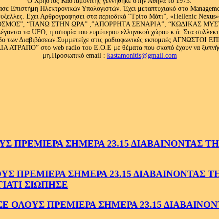
Ο Χρήστος Κασταμονίτης γεννήθηκε στην Αθήνα το 1973.
ασε Επιστήμη Ηλεκτρονικών Υπολογιστών. Έχει μεταπτυχιακό στο Management
ς Βρυξελλες. Εχει Αρθρογραφησει στα περιοδικά “Τρίτο Μάτι”, «Hellenic N
ΟΣ”, “ΠΑΝΩ ΣΤΗΝ ΩΡΑ” ,”ΑΠΟΡΡΗΤΑ ΣΕΝΑΡΙΑ”, “ΚΩΔΙΚΑΣ ΜΥΣΤΗΡΙ
έγονται τα UFO, η ιστορία του ευρύτερου ελληνικού χώρου κ.ά. Στα συλλεκ
 κλάδο των Διαβιβάσεων.Συμμετείχε στις ραδιοφωνικές εκπομπές ΑΓΝΩΣΤΟ
ΤΡΑΠΟ” στο web radio του Ε.Ο.Ε με θέματα που σκοπό έχουν να ξυπνήσου
μη.Προσωπικό email :
kastamonitis@gmail.com
 ΠΡΕΜΙΕΡΑ ΣΗΜΕΡΑ 23.15 ΔΙΑΒΑΙΝΟΝΤΑΣ ΤΗΝ
 ΠΡΕΜΙΕΡΑ ΣΗΜΕΡΑ 23.15 ΔΙΑΒΑΙΝΟΝΤΑΣ ΤΗΝ
ΓΙΑΤΙ ΣΙΩΠΗΣΕ
ΟΛΟΥΣ ΠΡΕΜΙΕΡΑ ΣΗΜΕΡΑ 23.15 ΔΙΑΒΑΙΝΟΝΤ