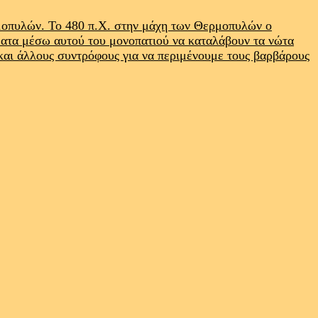
ρμοπυλών. Το 480 π.Χ. στην μάχη των Θερμοπυλών ο
ματα μέσω αυτού του μονοπατιού να καταλάβουν τα νώτα
 και άλλους συντρόφους για να περιμένουμε τους βαρβάρους