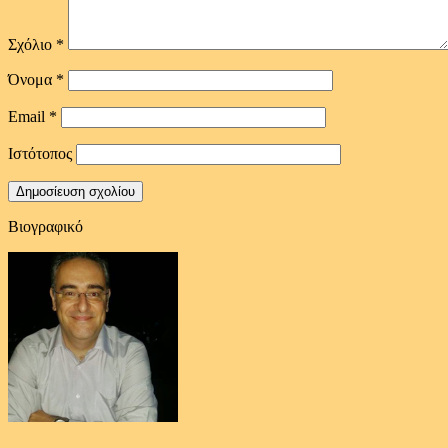
Σχόλιο
*
Όνομα
*
Email
*
Ιστότοπος
Βιογραφικό