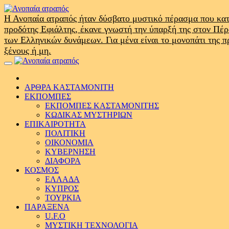
Skip
to
Η Ανοπαία ατραπός ήταν δύσβατο μυστικό πέρασμα που κατ
content
προδότης Εφιάλτης, έκανε γνωστή την ύπαρξή της στον Πέ
των Ελληνικών δυνάμεων. Για μένα είναι το μονοπάτι της 
ξένους ή μη.
Primary
Menu
ΑΡΘΡΑ ΚΑΣΤΑΜΟΝΙΤΗ
ΕΚΠΟΜΠΕΣ
ΕΚΠΟΜΠΕΣ ΚΑΣΤΑΜΟΝΙΤΗΣ
ΚΩΔΙΚΑΣ ΜΥΣΤΗΡΙΩΝ
ΕΠΙΚΑΙΡΟΤΗΤΑ
ΠΟΛΙΤΙΚΗ
ΟΙΚΟΝΟΜΙΑ
ΚΥΒΕΡΝΗΣΗ
ΔΙΑΦΟΡΑ
ΚΟΣΜΟΣ
ΕΛΛΑΔΑ
ΚΥΠΡΟΣ
ΤΟΥΡΚΙΑ
ΠΑΡΑΞΕΝΑ
U.F.O
ΜΥΣΤΙΚΗ ΤΕΧΝΟΛΟΓΙΑ