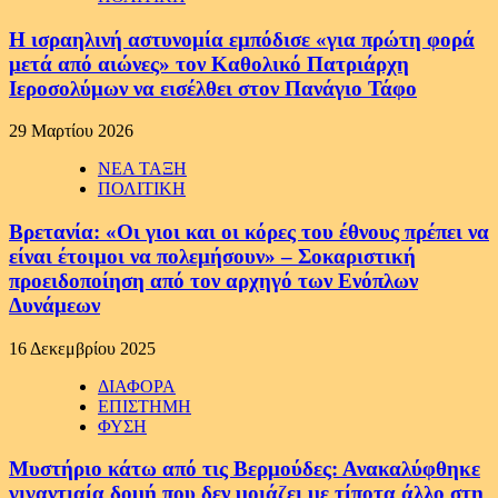
Η ισραηλινή αστυνομία εμπόδισε «για πρώτη φορά
μετά από αιώνες» τον Καθολικό Πατριάρχη
Ιεροσολύμων να εισέλθει στον Πανάγιο Τάφο
29 Μαρτίου 2026
ΝΕΑ ΤΑΞΗ
ΠΟΛΙΤΙΚΗ
Βρετανία: «Οι γιοι και οι κόρες του έθνους πρέπει να
είναι έτοιμοι να πολεμήσουν» – Σοκαριστική
προειδοποίηση από τον αρχηγό των Ενόπλων
Δυνάμεων
16 Δεκεμβρίου 2025
ΔΙΑΦΟΡΑ
ΕΠΙΣΤΗΜΗ
ΦΥΣΗ
Μυστήριο κάτω από τις Βερμούδες: Ανακαλύφθηκε
γιγαντιαία δομή που δεν μοιάζει με τίποτα άλλο στη