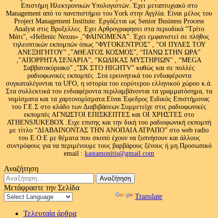
Επιστήμη Ηλεκτρονικών Υπολογιστών. Έχει μεταπτυχιακό στο
Management από το πανεπιστήμιο του Υork στην Αγγλία. Είναι μέλος του
Project Management Institute. Εργάζεται ως Senior Business Process
Analyst στις Βρυξελλες. Εχει Αρθρογραφησει στα περιοδικά “Τρίτο
Μάτι”, «Hellenic Nexus» ,”ΦΑΙΝΟΜΕΝΑ”. Έχει εμφανιστεί σε πλήθος
τηλεοπτικών εκπομπών όπως “ΦΥΓΟΚΕΝΤΡΟΣ” , “ΟΙ ΠΥΛΕΣ ΤΟΥ
ΑΝΕΞΗΓΗΤΟΥ” ,”ΑΘΕΑΤΟΣ ΚΟΣΜΟΣ”, “ΠΑΝΩ ΣΤΗΝ ΩΡΑ”
,”ΑΠΟΡΡΗΤΑ ΣΕΝΑΡΙΑ”, “ΚΩΔΙΚΑΣ ΜΥΣΤΗΡΙΩΝ” , “MEGA
Σαββατοκύριακο” ,”ΣΚ ΣΤΟ HIGHTV” καθώς και σε πολλές
ραδιοφωνικές εκπομπές .Στα ερευνητικά του ενδιαφέροντα
συγκαταλέγονται τα UFO, η ιστορία του ευρύτερου ελληνικού χώρου κ.ά.
Στα συλλεκτικά του ενδιαφέροντα περιλαμβάνονται τα γραμματόσημα, τα
νομίσματα και τα χαρτονομίσματα.Είναι Έφεδρος Ειδικός Επιστήμονας
του Γ.Ε.Σ στο κλάδο των Διαβιβάσεων.Συμμετείχε στις ραδιοφωνικές
εκπομπές ΑΓΝΩΣΤΟΙ ΕΠΙΣΚΕΠΤΕΣ και ΟΙ ΧΡΗΣΤΕΣ στο
ATHENSJUKEBOX .Ειχε επισης και την δική του ραδιοφωνική εκπομπή
με τίτλο “ΔΙΑΒΑΙΝΟΝΤΑΣ ΤΗΝ ΑΝΟΠΑΙΑ ΑΤΡΑΠΟ” στο web radio
του Ε.Ο.Ε με θέματα που σκοπό έχουν να ξυπνήσουν και άλλους
συντρόφους για να περιμένουμε τους βαρβάρους ξένους ή μη.Προσωπικό
email :
kastamonitis@gmail.com
Αναζήτηση
Αναζήτηση
για:
Μετάφραστε την Σελίδα
Powered by
Translate
Τελευταία άρθρα