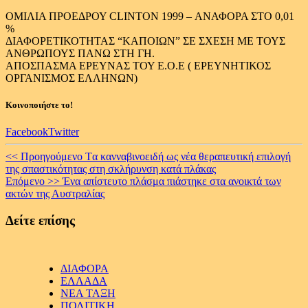
ΟΜΙΛΙΑ ΠΡΟΕΔΡΟΥ CLINTON 1999 – ΑΝΑΦΟΡΑ ΣΤΟ 0,01
%
ΔΙΑΦΟΡΕΤΙΚΟΤΗΤΑΣ “ΚΑΠΟΙΩΝ” ΣΕ ΣΧΕΣΗ ΜΕ ΤΟΥΣ
ΑΝΘΡΩΠΟΥΣ ΠΑΝΩ ΣΤΗ ΓΗ.
ΑΠΟΣΠΑΣΜΑ ΕΡΕΥΝΑΣ ΤΟΥ Ε.Ο.Ε ( ΕΡΕΥΝΗΤΙΚΟΣ
ΟΡΓΑΝΙΣΜΟΣ ΕΛΛΗΝΩΝ)
Κοινοποιήστε το!
Facebook
Twitter
Continue
<< Προηγούμενο
Tα κανναβινοειδή ως νέα θεραπευτική επιλογή
της σπαστικότητας στη σκλήρυνση κατά πλάκας
Reading
Επόμενο >>
Ένα απίστευτο πλάσμα πιάστηκε στα ανοικτά των
ακτών της Αυστραλίας
Δείτε επίσης
ΔΙΑΦΟΡΑ
ΕΛΛΑΔΑ
ΝΕΑ ΤΑΞΗ
ΠΟΛΙΤΙΚΗ