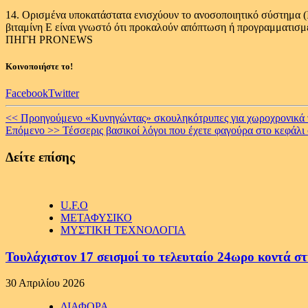
14. Ορισμένα υποκατάστατα ενισχύουν το ανοσοποιητικό σύστημα (IP6
βιταμίνη Ε είναι γνωστό ότι προκαλούν απόπτωση ή προγραμματισμέ
ΠΗΓΗ PRONEWS
Κοινοποιήστε το!
Facebook
Twitter
Continue
<< Προηγούμενο
«Κυνηγώντας» σκουληκότρυπες για χωροχρονικά 
Επόμενο >>
Τέσσερις βασικοί λόγοι που έχετε φαγούρα στο κεφάλι
Reading
Δείτε επίσης
U.F.O
ΜΕΤΑΦΥΣΙΚΟ
ΜΥΣΤΙΚΗ ΤΕΧΝΟΛΟΓΙΑ
Τουλάχιστον 17 σεισμοί το τελευταίο 24ωρο κοντά στ
30 Απριλίου 2026
ΔΙΑΦΟΡΑ