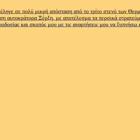
έληγε σε πολύ μικρή απόσταση από το τρίτο στενό των Θε
ρση αυτοκράτορα Ξέρξη, με αποτέλεσμα τα περσικά στρατεύ
προδοσίας και σκοπός μου με τις αναρτήσεις μου να ξυπνήσω