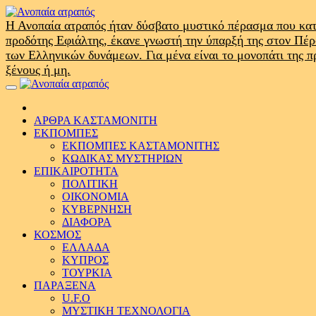
Skip
to
Η Ανοπαία ατραπός ήταν δύσβατο μυστικό πέρασμα που κατ
content
προδότης Εφιάλτης, έκανε γνωστή την ύπαρξή της στον Πέ
των Ελληνικών δυνάμεων. Για μένα είναι το μονοπάτι της 
ξένους ή μη.
Primary
Menu
ΑΡΘΡΑ ΚΑΣΤΑΜΟΝΙΤΗ
ΕΚΠΟΜΠΕΣ
ΕΚΠΟΜΠΕΣ ΚΑΣΤΑΜΟΝΙΤΗΣ
ΚΩΔΙΚΑΣ ΜΥΣΤΗΡΙΩΝ
ΕΠΙΚΑΙΡΟΤΗΤΑ
ΠΟΛΙΤΙΚΗ
ΟΙΚΟΝΟΜΙΑ
ΚΥΒΕΡΝΗΣΗ
ΔΙΑΦΟΡΑ
ΚΟΣΜΟΣ
ΕΛΛΑΔΑ
ΚΥΠΡΟΣ
ΤΟΥΡΚΙΑ
ΠΑΡΑΞΕΝΑ
U.F.O
ΜΥΣΤΙΚΗ ΤΕΧΝΟΛΟΓΙΑ