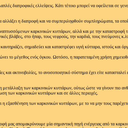
λαπλές διατροφικές ελλείψεις. Κάτι τέτοιο μπορεί να οφείλεται σε γεν
 να αλλάξει η διατροφή και να συμπεριληφθούν συμπληρώματα, τα οπο
α αναπτυσσόμενων καρκινικών κυττάρων, αλλά και με την καταστροφή
ικές βλάβες, στο ήπαρ, τους νεφρούς, την καρδιά, τους πνεύμονες κ.λ
καυτηριάζει, σημαδεύει και καταστρέφει υγιή κύτταρα, ιστούς και όρ
ιώνει το μέγεθος ενός όγκου. Ωστόσο, η παρατεταμένη χρήση χημειοθ
ς και ακτινοβολίες, το ανοσοποιητικό σύστημα έχει είτε κατασταλεί 
η μετάλλαξη των καρκινικών κυττάρων, ούτως ώστε να γίνουν πιο αν
ωση των καρκινικών κυττάρων και σε άλλες περιοχές.
 η εξασθένηση των καρκινικών κυττάρων, με το να μην τους παρέχετα
ροφή μας απομακρύνουμε μία σημαντική πηγή ενέργειας από τα καρκιν