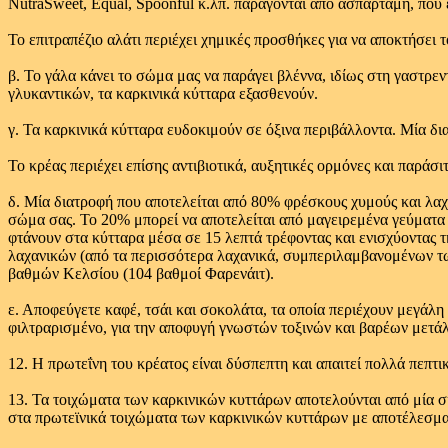
NutraSweet, Equal, Spoonful κ.λπ. παράγονται από ασπαρτάμη, που
Το επιτραπέζιο αλάτι περιέχει χημικές προσθήκες για να αποκτήσει
β. Το γάλα κάνει το σώμα μας να παράγει βλέννα, ιδίως στη γαστρε
γλυκαντικών, τα καρκινικά κύτταρα εξασθενούν.
γ. Τα καρκινικά κύτταρα ευδοκιμούν σε όξινα περιβάλλοντα. Μία δια
Το κρέας περιέχει επίσης αντιβιοτικά, αυξητικές ορμόνες και παράσιτ
δ. Μία διατροφή που αποτελείται από 80% φρέσκους χυμούς και λαχ
σώμα σας. Το 20% μπορεί να αποτελείται από μαγειρεμένα γεύματα
φτάνουν στα κύτταρα μέσα σε 15 λεπτά τρέφοντας και ενισχύοντας 
λαχανικών (από τα περισσότερα λαχανικά, συμπεριλαμβανομένων τω
βαθμών Κελσίου (104 βαθμοί Φαρενάιτ).
ε. Αποφεύγετε καφέ, τσάι και σοκολάτα, τα οποία περιέχουν μεγάλη 
φιλτραρισμένο, για την αποφυγή γνωστών τοξινών και βαρέων μετάλλ
12. Η πρωτεΐνη του κρέατος είναι δύσπεπτη και απαιτεί πολλά πεπ
13. Τα τοιχώματα των καρκινικών κυττάρων αποτελούνται από μία 
στα πρωτεϊνικά τοιχώματα των καρκινικών κυττάρων με αποτέλεσμα