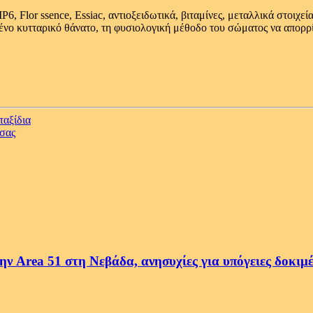
, Flor ssence, Essiac, αντιοξειδωτικά, βιταμίνες, μεταλλικά στοιχε
νο κυτταρικό θάνατο, τη φυσιολογική μέθοδο του σώματος να απορρί
ταξίδια
 σας
ην Area 51 στη Νεβάδα, ανησυχίες για υπόγειες δοκιμ