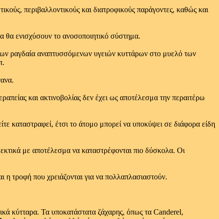
ετικούς, περιβαλλοντικούς και διατροφικούς παράγοντες, καθώς και
ία θα ενισχύσουν το ανοσοποιητικό σύστημα.
 των ραγδαία αναπτυσσόμενων υγειών κυττάρων στο μυελό των
π.
γανα.
εραπείας και ακτινοβολίας δεν έχει ως αποτέλεσμα την περαιτέρω
είτε καταστραφεί, έτσι το άτομο μπορεί να υποκύψει σε διάφορα είδη
θεκτικά με αποτέλεσμα να καταστρέφονται πιο δύσκολα. Οι
ι η τροφή που χρειάζονται για να πολλαπλασιαστούν.
ικά κύτταρα. Τα υποκατάστατα ζάχαρης, όπως τα Canderel,