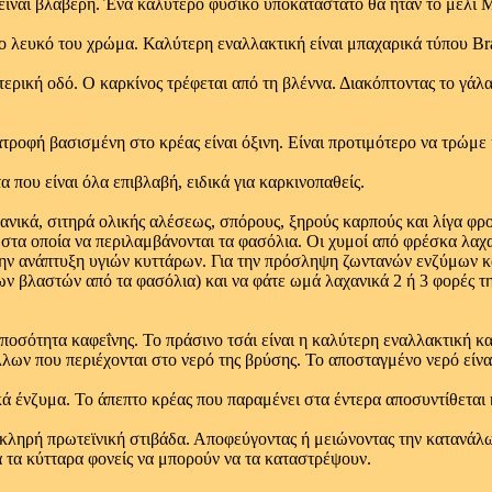
 είναι βλαβερή. Ένα καλύτερο φυσικό υποκατάστατο θα ήταν το μέλι 
 το λευκό του χρώμα. Καλύτερη εναλλακτική είναι μπαχαρικά τύπου Br
ντερική οδό. Ο καρκίνος τρέφεται από τη βλέννα. Διακόπτοντας το γά
τροφή βασισμένη στο κρέας είναι όξινη. Είναι προτιμότερο να τρώμε 
α που είναι όλα επιβλαβή, ειδικά για καρκινοπαθείς.
ανικά, σιτηρά ολικής αλέσεως, σπόρους, ξηρούς καρπούς και λίγα φ
 στα οποία να περιλαμβάνονται τα φασόλια. Οι χυμοί από φρέσκα λα
την ανάπτυξη υγιών κυττάρων. Για την πρόσληψη ζωντανών ενζύμων κ
ν βλαστών από τα φασόλια) και να φάτε ωμά λαχανικά 2 ή 3 φορές τ
ποσότητα καφεΐνης. Το πράσινο τσάι είναι η καλύτερη εναλλακτική κα
ων που περιέχονται στο νερό της βρύσης. Το αποσταγμένο νερό είναι
τικά ένζυμα. Το άπεπτο κρέας που παραμένει στα έντερα αποσυντίθετ
σκληρή πρωτεϊνική στιβάδα. Αποφεύγοντας ή μειώνοντας την κατανάλ
 τα κύτταρα φονείς να μπορούν να τα καταστρέψουν.