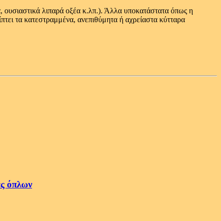
ία, ουσιαστικά λιπαρά οξέα κ.λπ.). Άλλα υποκατάστατα όπως η
πτει τα κατεστραμμένα, ανεπιθύμητα ή αχρείαστα κύτταρα
ές όπλων