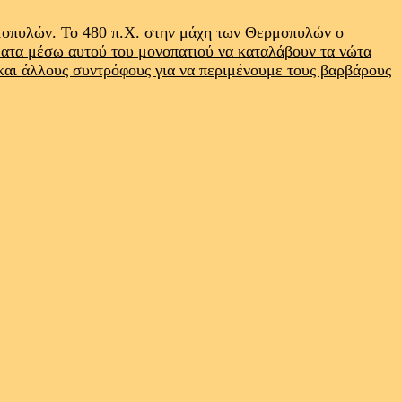
ρμοπυλών. Το 480 π.Χ. στην μάχη των Θερμοπυλών ο
ματα μέσω αυτού του μονοπατιού να καταλάβουν τα νώτα
 και άλλους συντρόφους για να περιμένουμε τους βαρβάρους