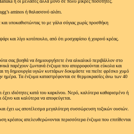
Manuka ή οι μελάσες αλλά μόνο σε πολύ μικρές ποσότητες.
agg’s aminos ή θαλασσινό αλάτι.
λα και υποκαθιστώντας το με γάλα σόγιας χωρίς προσθήκη
ψάρι και λίγο κοτόπουλο, από ότι μοσχαρίσιο ή χοιρινό κρέας.
ρούτα σας βοηθά να δημιουργήσετε ένα αλκαλικό περιβάλλον στο
χανικά παρέχουν ζωντανά ένζυμα που απορροφούνται εύκολα και
αι τη δημιουργία υγιών κυττάρων δοκιμάστε να πιείτε φρέσκο χυμό
ην ημέρα. Τα ένζυμα καταστρέφονται σε θερμοκρασίες άνω των 40
ι έχει ιδιότητες κατά του καρκίνου. Νερό, καλύτερα καθαρισμένο ή
 όξινο και καλύτερα να αποφεύγεται.
αι και έχει ως αποτέλεσμα μεγαλύτερη συσσώρευση τοξικών ουσιών.
ωση κρέατος απελευθερώνονται περισσότερα ένζυμα που επιτίθενται