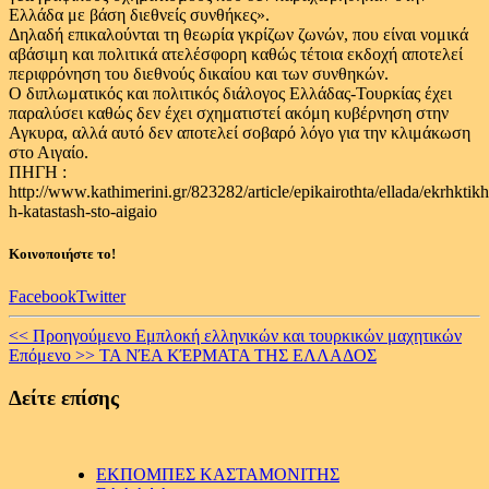
Ελλάδα με βάση διεθνείς συνθήκες».
Δηλαδή επικαλούνται τη θεωρία γκρίζων ζωνών, που είναι νομικά
αβάσιμη και πολιτικά ατελέσφορη καθώς τέτοια εκδοχή αποτελεί
περιφρόνηση του διεθνούς δικαίου και των συνθηκών.
Ο διπλωματικός και πολιτικός διάλογος Ελλάδας-Τουρκίας έχει
παραλύσει καθώς δεν έχει σχηματιστεί ακόμη κυβέρνηση στην
Αγκυρα, αλλά αυτό δεν αποτελεί σοβαρό λόγο για την κλιμάκωση
στο Αιγαίο.
ΠΗΓΗ :
http://www.kathimerini.gr/823282/article/epikairothta/ellada/ekrhktikh
h-katastash-sto-aigaio
Κοινοποιήστε το!
Facebook
Twitter
Continue
<< Προηγούμενο
Εμπλοκή ελληνικών και τουρκικών μαχητικών
Επόμενο >>
ΤΑ ΝΈΑ ΚΈΡΜΑΤΑ ΤΗΣ ΕΛΛΑΔΟΣ
Reading
Δείτε επίσης
ΕΚΠΟΜΠΕΣ ΚΑΣΤΑΜΟΝΙΤΗΣ