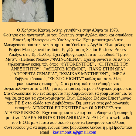
Ο Χρήστος Κασταμονίτης γεννήθηκε στην Αθήνα το 1973.
Φοίτησε στο πανεπιστήμιο του Coventry στην Αγγλία, όπου και σπούδασε
Επιστήμη Ηλεκτρονικών Υπολογιστών. Έχει μεταπτυχιακό στο
Management από το πανεπιστήμιο του Υork στην Αγγλία. Είναι μέλος του
Project Management Institute. Εργάζεται ως Senior Business Process
Analyst στις Βρυξελλες. Εχει Αρθρογραφησει στα περιοδικά “Τρίτο
Μάτι”, «Hellenic Nexus» ,”ΦΑΙΝΟΜΕΝΑ”. Έχει εμφανιστεί σε πλήθος
τηλεοπτικών εκπομπών όπως “ΦΥΓΟΚΕΝΤΡΟΣ” , “ΟΙ ΠΥΛΕΣ ΤΟΥ
ΑΝΕΞΗΓΗΤΟΥ” ,”ΑΘΕΑΤΟΣ ΚΟΣΜΟΣ”, “ΠΑΝΩ ΣΤΗΝ ΩΡΑ”
,”ΑΠΟΡΡΗΤΑ ΣΕΝΑΡΙΑ”, “ΚΩΔΙΚΑΣ ΜΥΣΤΗΡΙΩΝ” , “MEGA
Σαββατοκύριακο” ,”ΣΚ ΣΤΟ HIGHTV” καθώς και σε πολλές
ραδιοφωνικές εκπομπές .Στα ερευνητικά του ενδιαφέροντα
συγκαταλέγονται τα UFO, η ιστορία του ευρύτερου ελληνικού χώρου κ.ά.
Στα συλλεκτικά του ενδιαφέροντα περιλαμβάνονται τα γραμματόσημα, τα
νομίσματα και τα χαρτονομίσματα.Είναι Έφεδρος Ειδικός Επιστήμονας
του Γ.Ε.Σ στο κλάδο των Διαβιβάσεων.Συμμετείχε στις ραδιοφωνικές
εκπομπές ΑΓΝΩΣΤΟΙ ΕΠΙΣΚΕΠΤΕΣ και ΟΙ ΧΡΗΣΤΕΣ στο
ATHENSJUKEBOX .Ειχε επισης και την δική του ραδιοφωνική εκπομπή
με τίτλο “ΔΙΑΒΑΙΝΟΝΤΑΣ ΤΗΝ ΑΝΟΠΑΙΑ ΑΤΡΑΠΟ” στο web radio
του Ε.Ο.Ε με θέματα που σκοπό έχουν να ξυπνήσουν και άλλους
συντρόφους για να περιμένουμε τους βαρβάρους ξένους ή μη.Προσωπικό
email :
kastamonitis@gmail.com