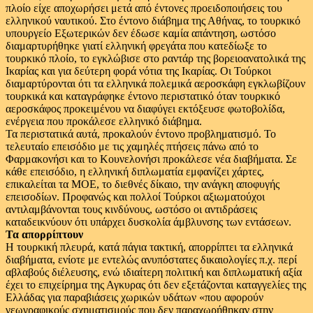
πλοίο είχε αποχωρήσει μετά από έντονες προειδοποιήσεις του
ελληνικού ναυτικού. Στο έντονο διάβημα της Αθήνας, το τουρκικό
υπουργείο Εξωτερικών δεν έδωσε καμία απάντηση, ωστόσο
διαμαρτυρήθηκε γιατί ελληνική φρεγάτα που κατεδίωξε το
τουρκικό πλοίο, το εγκλώβισε στο ραντάρ της βορειοανατολικά της
Ικαρίας και για δεύτερη φορά νότια της Ικαρίας. Οι Τούρκοι
διαμαρτύρονται ότι τα ελληνικά πολεμικά αεροσκάφη εγκλωβίζουν
τουρκικά και καταγράφηκε έντονο περιστατικό όταν τουρκικό
αεροσκάφος προκειμένου να διαφύγει εκτόξευσε φωτοβολίδα,
ενέργεια που προκάλεσε ελληνικό διάβημα.
Τα περιστατικά αυτά, προκαλούν έντονο προβληματισμό. Το
τελευταίο επεισόδιο με τις χαμηλές πτήσεις πάνω από το
Φαρμακονήσι και το Κουνελονήσι προκάλεσε νέα διαβήματα. Σε
κάθε επεισόδιο, η ελληνική διπλωματία εμφανίζει χάρτες,
επικαλείται τα ΜΟΕ, το διεθνές δίκαιο, την ανάγκη αποφυγής
επεισοδίων. Προφανώς και πολλοί Τούρκοι αξιωματούχοι
αντιλαμβάνονται τους κινδύνους, ωστόσο οι αντιδράσεις
καταδεικνύουν ότι υπάρχει δυσκολία άμβλυνσης των εντάσεων.
Τα απορρίπτουν
Η τουρκική πλευρά, κατά πάγια τακτική, απορρίπτει τα ελληνικά
διαβήματα, ενίοτε με εντελώς ανυπόστατες δικαιολογίες π.χ. περί
αβλαβούς διέλευσης, ενώ ιδιαίτερη πολιτική και διπλωματική αξία
έχει το επιχείρημα της Αγκυρας ότι δεν εξετάζονται καταγγελίες της
Ελλάδας για παραβιάσεις χωρικών υδάτων «που αφορούν
γεωγραφικούς σχηματισμούς που δεν παραχωρήθηκαν στην