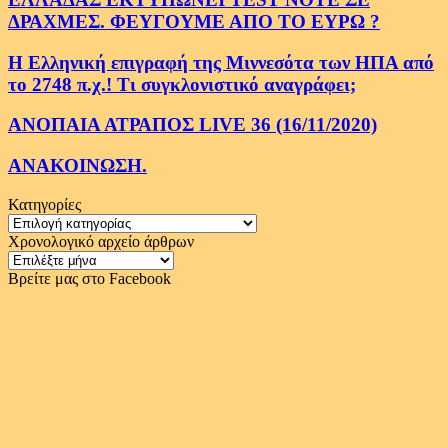
ΔΡΑΧΜΕΣ. ΦΕΥΓΟΥΜΕ ΑΠΟ ΤΟ ΕΥΡΩ ?
Η Ελληνική επιγραφή της Μιννεσότα των ΗΠΑ από
το 2748 π.χ.! Τι συγκλονιστικό αναγράφει;
ΑΝΟΠΑΙΑ ΑΤΡΑΠΟΣ LIVE 36 (16/11/2020)
ΑΝΑΚΟΙΝΩΣΗ.
Κατηγορίες
Κατηγορίες
Χρονολογικό αρχείο άρθρων
Χρονολογικό
αρχείο
Βρείτε μας στο Facebook
άρθρων