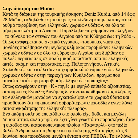
Στην άσκηση του Μαΐου
Κατά τη διάρκεια της τουρκικής άσκησης Deniz Kurdu, από 14 έως
28 Μαΐου, εκδηλώθηκε μια άκρως επικίνδυνη και με καταιγιστικό
ρυθμό παραβίαση των ελληνικών χωρικών υδάτων, σε όλα τα
μήκη και πλάτη του Αιγαίου. Παράλληλα επιχείρησαν να ελέγξουν
«το σύνολο των στενών του Αιγαίου από τα Κύθηρα έως τη Ρόδο».
Οπως αναφέρεται σε σχετικό έγγραφο, «τουρκικές ναυτικές
μονάδες προέβησαν σε μεγάλης κλίμακας παραβιάσεις ελληνικών
χωρικών υδάτων σε όλο το εύρος του Αιγαίου και διήλθαν σε
πολλές περιπτώσεις σε πολύ μικρή απόσταση από τις ελληνικές
ακτές, ακόμη και ηπειρωτικές, π.χ. Πελοποννήσου, Αττικής,
Χαλκιδικής και εκτέλεσαν επιχειρησιακά σενάρια εντός ελληνικών
χωρικών υδάτων στην περιοχή των Κυκλάδων, πράγμα που
συνιστά κατάφωρη παραβίαση ελληνικής κυριαρχίας».
Οπως αναφέρουν στην «Κ» πηγές με υψηλό επίπεδο αξιοπιστίας,
οι τουρκικές Ενοπλες Δυνάμεις δεν ανταποκρίθηκαν στις κλήσεις
των ελληνικών μονάδων να εγκαταλείψουν τα χωρικά ύδατα και
προσθέτουν ότι «η αποφυγή σοβαρότερων επεισοδίων έγινε λόγω
αυτοσυγκράτησης της ελληνικής πλευράς».
Ενα ακόμη σκληρό επεισόδιο στο οποίο είχε δοθεί και μεγάλη
δημοσιότητα, αλλά χωρίς να έχει γίνει γνωστό το παρασκήνιο, ήταν
η είσοδος του κατασκοπευτικού πλοίου «Τσανταρλί» στο πεδίο
βολής Ανδρου κατά τη διάρκεια της άσκησης «Καταιγίς», στις 9
Ιουνίου, που προκάλεσε μεγάλη ένταση στο ΓΕΕΘΑ. Το εν λόγω