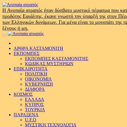
Skip
to
Η Ανοπαία ατραπός ήταν δύσβατο μυστικό πέρασμα που κατ
content
προδότης Εφιάλτης, έκανε γνωστή την ύπαρξή της στον Πέ
των Ελληνικών δυνάμεων. Για μένα είναι το μονοπάτι της 
ξένους ή μη.
Primary
Menu
ΑΡΘΡΑ ΚΑΣΤΑΜΟΝΙΤΗ
ΕΚΠΟΜΠΕΣ
ΕΚΠΟΜΠΕΣ ΚΑΣΤΑΜΟΝΙΤΗΣ
ΚΩΔΙΚΑΣ ΜΥΣΤΗΡΙΩΝ
ΕΠΙΚΑΙΡΟΤΗΤΑ
ΠΟΛΙΤΙΚΗ
ΟΙΚΟΝΟΜΙΑ
ΚΥΒΕΡΝΗΣΗ
ΔΙΑΦΟΡΑ
ΚΟΣΜΟΣ
ΕΛΛΑΔΑ
ΚΥΠΡΟΣ
ΤΟΥΡΚΙΑ
ΠΑΡΑΞΕΝΑ
U.F.O
ΜΥΣΤΙΚΗ ΤΕΧΝΟΛΟΓΙΑ