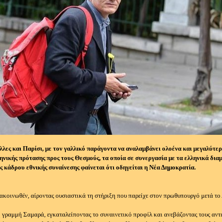
λλες και Παρίσι, με τον γαλλικό παράγοντα να αναλαμβάνει ολοένα και μεγαλύτε
ηνικής πρότασης προς τους Θεσμούς, τα οποία σε συνεργασία με τα ελληνικά δια
 κάδρου εθνικής συναίνεσης φαίνεται ότι οδηγείται η Νέα Δημοκρατία.
ακοινωθέν, αίροντας ουσιαστικά τη στήριξη που παρείχε στον πρωθυπουργό μετά το
γραμμή Σαμαρά, εγκαταλείποντας το συναινετικό προφίλ και ανεβάζοντας τους αντι