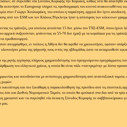
εύσεων, αν συγκλιθεί νέα Σύνοδος Κορυφής την Κυριακή, καθώς τότε θα απαιτηθεί ε
 θα εκπονήσει το Eurogroup πληροί τις προδιαγραφές του κοινού ανακοινωθέντος τ
 στον Γιώργο Χουλιαράκη, του οποίου η παραίτηση, αρχικά δεν έγινε αποδεκτή, και
ασης από τον ESM και τον Κλάους Ρέγκλινγκ ήταν η απόσυρση των κόκκινων γραμμών
ζοντας τις τράπεζες, για οποίους αιτούνται 15 δισ. μέσω του ΤΧΣ-ESM, όπου έχουν λ
υ αρχικά συζητούνταν, φτάνοντας τα 55-70 δισ. (μαζί με τα κεφάλαια για τις τράπεζ
ηνα πρωθυπουργού.
σιόν απορρίφθηκε, εν τούτοις η Αθήνα δεν θα αφεθεί να χρεοκοπήσει, εφόσον υπάρξ
 υλοποιήσει μέσω της ψήφισής τους εντός της εβδομάδας ώστε να εκταμιευθούν εγκα
ια της ρητής εγγύησης πλήρους χρηματοδότησης του προηγούμενου προγράμματος που
άρθρωση του ελληνικού χρέους, η οποία θα είναι πάλι «παντρεμένη» με λίστα προαπ
συμφωνίας και συνοδεύονται με αντίστοιχη χρηματοδότηση από αναπτυξιακά ταμεία, 
η χωρών.
ι ευκολότερη και πιο ξεκάθαρη η παρακολούθηση της προόδου από τις εποπτικές αρχ
 όσο και Διεθνές Νομισματικό Ταμείο, το οποίο θα εμπλακεί στα δυο από τα τρία κ
 μη χρειαστεί καν να συγκληθεί νέα έκτακτη Σύνοδος Κορυφής το σαββατοκύριακο γι
α μας.