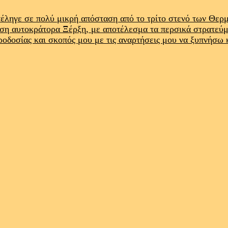
έληγε σε πολύ μικρή απόσταση από το τρίτο στενό των Θε
ρση αυτοκράτορα Ξέρξη, με αποτέλεσμα τα περσικά στρατεύ
προδοσίας και σκοπός μου με τις αναρτήσεις μου να ξυπνήσω