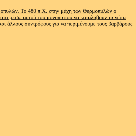
ρμοπυλών. Το 480 π.Χ. στην μάχη των Θερμοπυλών ο
ματα μέσω αυτού του μονοπατιού να καταλάβουν τα νώτα
 και άλλους συντρόφους για να περιμένουμε τους βαρβάρους