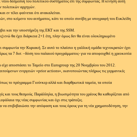
κ νέου δέσμεσυη του πολιτικού συστήματος επί της συμφωνίας. Η κίνηση αυτή
ων πολιτικών αρχηγών.
 εν τέλει φαίνεται ότι ανακαλείται.
, στο κείμενο του αιτήματος, κάτι το οποίο συνέβη με υπογραφή του Ευκλείδη
άβει και την υποστήριξη της ΕΚΤ και της SSM.
ες) ενώ θα έχει διάρκεια 2+1 έτη, πλην όμως δεν θα είναι ολοκληρωμένο
ει συμφωνία την Κυριακή. Σε αυτό το πλαίσιο η γαλλική ομάδα τεχνοκρατών έχει
ίρως τα 7 δισ. –δόση του παλαιού προγράμματος- για να αποφευχθεί η χρεοκοπία
 είχε αποσπάσει το Ταμείο στο Eurogroup της 20 Νοεμβρίου του 2012.
αιτούμενων ενεργειών «prior actions», ικανοποιώντας πλήρως τις γερμανικές
όπως το πρόγραμμα Γιούνκερ αλλά και διαρθρωτικά ταμεία, τα οποία
ές και τους θεσμούς. Παράλληλα, η βιωσιμότητα του χρέους θα καθορίζεται από
εφάλαια της νέας συμφωνίας και όχι στις τράπεζες.
α να επιβεβαιώσει την απόφαση και τους όρους για τη νέα χρηματοδότηση, την