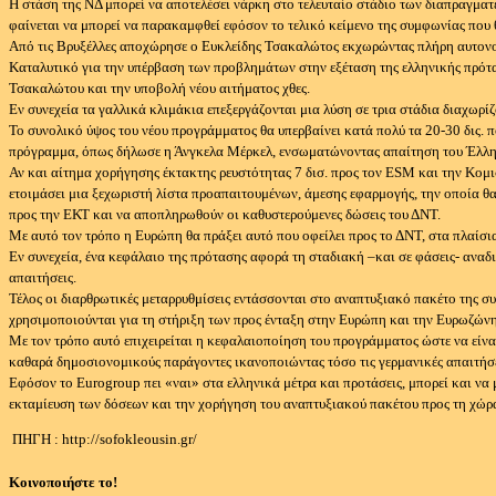
Η στάση της ΝΔ μπορεί να αποτελέσει νάρκη στο τελευταίο στάδιο των διαπραγματ
φαίνεται να μπορεί να παρακαμφθεί εφόσον το τελικό κείμενο της συμφωνίας που
Από τις Βρυξέλλες αποχώρησε ο Ευκλείδης Τσακαλώτος εκχωρώντας πλήρη αυτονομία
Καταλυτικό για την υπέρβαση των προβλημάτων στην εξέταση της ελληνικής πρότ
Τσακαλώτου και την υποβολή νέου αιτήματος χθες.
Εν συνεχεία τα γαλλικά κλιμάκια επεξεργάζονται μια λύση σε τρια στάδια διαχωρί
Το συνολικό ύψος του νέου προγράμματος θα υπερβαίνει κατά πολύ τα 20-30 δις. πο
πρόγραμμα, όπως δήλωσε η Άνγκελα Μέρκελ, ενσωματώνοντας απαίτηση του Έλλ
Αν και αίτημα χορήγησης έκτακτης ρευστότητας 7 δισ. προς τον ESM και την Κομι
ετοιμάσει μια ξεχωριστή λίστα προαπαιτουμένων, άμεσης εφαρμογής, την οποία θα
προς την ΕΚΤ και να αποπληρωθούν οι καθυστερούμενες δώσεις του ΔΝΤ.
Με αυτό τον τρόπο η Ευρώπη θα πράξει αυτό που οφείλει προς το ΔΝΤ, στα πλαίσ
Εν συνεχεία, ένα κεφάλαιο της πρότασης αφορά τη σταδιακή –και σε φάσεις- αναδι
απαιτήσεις.
Τέλος οι διαρθρωτικές μεταρρυθμίσεις εντάσσονται στο αναπτυξιακό πακέτο της 
χρησιμοποιούνται για τη στήριξη των προς ένταξη στην Ευρώπη και την Ευρωζών
Με τον τρόπο αυτό επιχειρείται η κεφαλαιοποίηση του προγράμματος ώστε να είνα
καθαρά δημοσιονομικούς παράγοντες ικανοποιώντας τόσο τις γερμανικές απαιτήσεις
Εφόσον το Eurogroup πει «ναι» στα ελληνικά μέτρα και προτάσεις, μπορεί και να
εκταμίευση των δόσεων και την χορήγηση του αναπτυξιακού πακέτου προς τη χώρ
ΠΗΓΗ : http://sofokleousin.gr/
Κοινοποιήστε το!