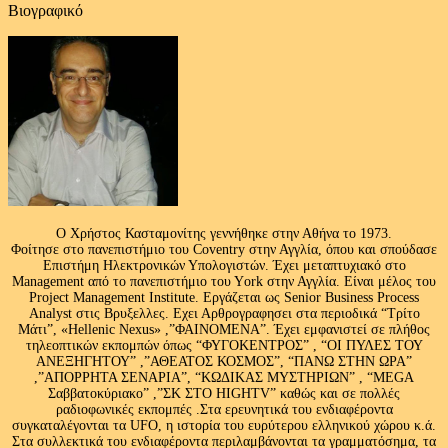
Βιογραφικό
Ο Χρήστος Κασταμονίτης γεννήθηκε στην Αθήνα το 1973.
Φοίτησε στο πανεπιστήμιο του Coventry στην Αγγλία, όπου και σπούδασε
Επιστήμη Ηλεκτρονικών Υπολογιστών. Έχει μεταπτυχιακό στο
Management από το πανεπιστήμιο του Υork στην Αγγλία. Είναι μέλος του
Project Management Institute. Εργάζεται ως Senior Business Process
Analyst στις Βρυξελλες. Εχει Αρθρογραφησει στα περιοδικά “Τρίτο
Μάτι”, «Hellenic Nexus» ,”ΦΑΙΝΟΜΕΝΑ”. Έχει εμφανιστεί σε πλήθος
τηλεοπτικών εκπομπών όπως “ΦΥΓΟΚΕΝΤΡΟΣ” , “ΟΙ ΠΥΛΕΣ ΤΟΥ
ΑΝΕΞΗΓΗΤΟΥ” ,”ΑΘΕΑΤΟΣ ΚΟΣΜΟΣ”, “ΠΑΝΩ ΣΤΗΝ ΩΡΑ”
,”ΑΠΟΡΡΗΤΑ ΣΕΝΑΡΙΑ”, “ΚΩΔΙΚΑΣ ΜΥΣΤΗΡΙΩΝ” , “MEGA
Σαββατοκύριακο” ,”ΣΚ ΣΤΟ HIGHTV” καθώς και σε πολλές
ραδιοφωνικές εκπομπές .Στα ερευνητικά του ενδιαφέροντα
συγκαταλέγονται τα UFO, η ιστορία του ευρύτερου ελληνικού χώρου κ.ά.
Στα συλλεκτικά του ενδιαφέροντα περιλαμβάνονται τα γραμματόσημα, τα