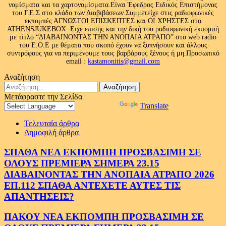
νομίσματα και τα χαρτονομίσματα.Είναι Έφεδρος Ειδικός Επιστήμονας
του Γ.Ε.Σ στο κλάδο των Διαβιβάσεων.Συμμετείχε στις ραδιοφωνικές
εκπομπές ΑΓΝΩΣΤΟΙ ΕΠΙΣΚΕΠΤΕΣ και ΟΙ ΧΡΗΣΤΕΣ στο
ATHENSJUKEBOX .Ειχε επισης και την δική του ραδιοφωνική εκπομπή
με τίτλο “ΔΙΑΒΑΙΝΟΝΤΑΣ ΤΗΝ ΑΝΟΠΑΙΑ ΑΤΡΑΠΟ” στο web radio
του Ε.Ο.Ε με θέματα που σκοπό έχουν να ξυπνήσουν και άλλους
συντρόφους για να περιμένουμε τους βαρβάρους ξένους ή μη.Προσωπικό
email :
kastamonitis@gmail.com
Αναζήτηση
Αναζήτηση
για:
Μετάφραστε την Σελίδα
Powered by
Translate
Τελευταία άρθρα
Δημοφιλή άρθρα
ΣΠΑΘΑ ΝΕΑ ΕΚΠΟΜΠΗ ΠΡΟΣΒΑΣΙΜΗ ΣΕ
ΟΛΟΥΣ ΠΡΕΜΙΕΡΑ ΣΗΜΕΡΑ 23.15
ΔΙΑΒΑΙΝΟΝΤΑΣ ΤΗΝ ΑΝΟΠΑΙΑ ΑΤΡΑΠΟ 2026
ΕΠ.112 ΣΠΑΘΑ ΑΝΤΕΧΕΤΕ ΑΥΤΕΣ ΤΙΣ
ΑΠΑΝΤΗΣΕΙΣ?
ΠΑΚΟΥ ΝΕΑ ΕΚΠΟΜΠΗ ΠΡΟΣΒΑΣΙΜΗ ΣΕ