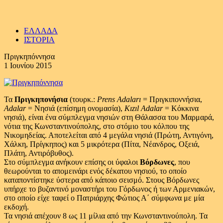
ΕΛΛΑΔΑ
ΙΣΤΟΡΙΑ
Πριγκηπόννησα
1 Ιουνίου 2015
Τα
Πριγκηπονήσια
(τουρκ.:
Prens Adaları
= Πριγκιποννήσια,
Adalar
= Νησιά (επίσημη ονομασία),
Kızıl Adalar
= Κόκκινα
νησιά), είναι ένα σύμπλεγμα νησιών στη Θάλασσα του Μαρμαρά,
νότια της Κωνσταντινούπολης, στο στόμιο του κόλπου της
Νικομηδείας. Αποτελείται από 4 μεγάλα νησιά (Πρώτη, Αντιγόνη,
Χάλκη, Πρίγκηπος) και 5 μικρότερα (Πίτα, Νέανδρος, Οξειά,
Πλάτη, Αντιρόβυθος).
Στο σύμπλεγμα ανήκουν επίσης οι ύφαλοι
Βόρδωνες
, που
θεωρούνται το απομεινάρι ενός δέκατου νησιού, το οποίο
καταποντίστηκε ύστερα από κάποιο σεισμό. Στους Βόρδωνες
υπήρχε το βυζαντινό μοναστήρι του Γόρδωνος ή των Αρμενιακών,
στο οποίο είχε ταφεί ο Πατριάρχης Φώτιος Α΄ σύμφωνα με μία
εκδοχή.
Τα νησιά απέχουν 8 ως 11 μίλια από την Κωνσταντινούπολη. Τα