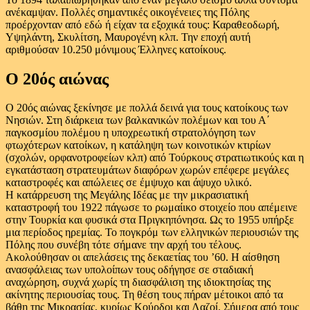
ανέκαμψαν. Πολλές σημαντικές οικογένειες της Πόλης
προέρχονταν από εδώ ή είχαν τα εξοχικά τους: Καραθεοδωρή,
Υψηλάντη, Σκυλίτση, Μαυρογένη κλπ. Την εποχή αυτή
αριθμούσαν 10.250 μόνιμους Έλληνες κατοίκους.
Ο 20ός αιώνας
Ο 20ός αιώνας ξεκίνησε με πολλά δεινά για τους κατοίκους των
Νησιών. Στη διάρκεια των βαλκανικών πολέμων και του Α΄
παγκοσμίου πολέμου η υποχρεωτική στρατολόγηση των
φτωχότερων κατοίκων, η κατάληψη των κοινοτικών κτιρίων
(σχολών, ορφανοτροφείων κλπ) από Τούρκους στρατιωτικούς και η
εγκατάσταση στρατευμάτων διαφόρων χωρών επέφερε μεγάλες
καταστροφές και απώλειες σε έμψυχο και άψυχο υλικό.
Η κατάρρευση της Μεγάλης Ιδέας με την μικρασιατική
καταστροφή του 1922 πάγωσε το ρωμαίικο στοιχείο που απέμεινε
στην Τουρκία και φυσικά στα Πριγκηπόνησα. Ως το 1955 υπήρξε
μια περίοδος ηρεμίας. Το πογκρόμ των ελληνικών περιουσιών της
Πόλης που συνέβη τότε σήμανε την αρχή του τέλους.
Ακολούθησαν οι απελάσεις της δεκαετίας του ’60. Η αίσθηση
ανασφάλειας των υπολοίπων τους οδήγησε σε σταδιακή
αναχώρηση, συχνά χωρίς τη διασφάλιση της ιδιοκτησίας της
ακίνητης περιουσίας τους. Τη θέση τους πήραν μέτοικοι από τα
βάθη της Μικρασίας, κυρίως Κούρδοι και Λαζοί. Σήμερα από τους