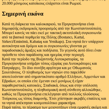
20.000 μόνιμους κατοίκους ελάχιστοι είναι Ρωμιοί.
Σημερινή εικόνα
Κατά τη διάρκεια του καλοκαιριού, τα Πριγκηπονήσια είναι
δημοφιλής εκδρομικός προορισμός από την Κωνσταντινούπολη.
Μπορεί κανείς να πάει εκεί με τακτική ακτοπλοϊκή συγκοινωνία
από τα βασικά πορθμεία της Πόλης (Bostancı, Kartal,
Sirkeci/Eminönü, Kabataş και Yenikapı). Στα νησιά δεν υπάρχουν
αυτοκίνητα και δρόμοι και οι συγκοινωνίες γίνονται με
παραδοσιακές άμαξες και ποδήλατα. Το γεγονός αυτό δίνει έναν
πρόσθετο τόνο παράδοσης και ηρεμίας στην περιοχή.
Κατά την περίοδο της Βυζαντινής Αυτοκρατορίας, τα
Πριγκηπονήσια υπήρξαν τόπος εξορίας για Αυτοκράτορες και
Πατριάρχες. Το ίδιο συνέβη αργότερα και με Οθωμανούς
Σουλτάνους. Ο πληθυσμός των νησιών στο παρελθόν
αποτελούνταν από σημαντικότατο αριθμό Ελλήνων, Αρμενίων και
Εβραίων, οι οποίοι είτε έμεναν εκεί μονίμως ή είχαν
παραθεριστικές κατοικίες. Σταδιακά, όπως και στην υπόλοιπη
Κωνσταντινούπολη, η πληθυσμιακή αυτή σύνθεση αλλοιώθηκε,
καθώς τα Πριγκηπονήσια επελέγησαν από πολλούς πλούσιους
Τούρκους ως τόπος διαμονής. Έτσι χτίστηκαν ακριβές επαύλεις και
τα νησιά απέκτησαν κοσμοπολίτικο χαρακτήρα.
Παρά ταύτα, το πέρασμα των μειονοτήτων είναι εμφανές ακόμη και