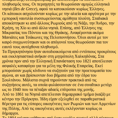
πληθυσμός τους. Οι περιηγητές τα θεωρούσαν αμιγώς ελληνικά
νησιά (
Iles de Grece
), αφού τα κατοικούσαν κυρίως Έλληνες.
Οι κάτοικοι ασχολούνταν κυρίως με την αλιεία και αργότερα με την
εμπορική ναυτιλία συσσωρεύοντας αμύθητα πλούτη. Σταδιακά
αποικίστηκαν κι από άλλους Ρωμιούς από τη Νάξο, την Άνδρο, την
Κρήτη, τη Χίο κι από άλλα νησιά. Επίσης, από Έλληνες της
Μικρασίας του Πόντου και της Θράκης. Αναφέρονται ακόμα
Μανιάτες και Τσάκωνες της Πελοποννήσου. Όλοι αυτοί με τον
καιρό συγχωνεύτηκαν και οι απόγονοί τους θεωρούσαν πια τον
εαυτό τους αυτόχθονα πληθυσμό.
Τα Πριγκηπόνησα ήταν αυτοδιοικούμενα από εντόπιους προκρίτους
και εκκλησιαστικά ανήκαν στη μητρόπολη Χαλκηδόνας. Στα
χρόνια πριν από την Ελληνική Επανάσταση του 1821 αποτέλεσαν
ασφαλές καταφύγιο για τα μέλη της Φιλικής Εταιρείας. Εκεί
μπορούσαν χωρίς κίνδυνο να συζητούν για την προετοιμασία του
αγώνα, αν και βρίσκονταν δυο βήματα από την έδρα του
Σουλτάνου. Μάλιστα συχνά τηρούνταν πρακτικά από τις
συζητήσεις αυτές, τα οποία φυλάσσονταν σε ένα σιναΐτικο μετόχι
ως το 1940 που τα πέταξαν αδαείς επίτροποι της μονής.
Από το 1861 τα Νησιά απετέλεσαν δημαρχιακό τμήμα (καζά) με
κέντρο την Πρίγκηπο. Ήδη είχαν εξελιχθεί σε παραθεριστικά
θέρετρα για τις εύπορες οικογένειες των Ρωμιών και των Αρμενίων
της Πόλης. Από τις οικογένειες αυτές εκλέγονταν κυρίως οι
δήμαρχοι.
Το 1894 ταλαιπωρήθηκαν από έναν μεγάλο σεισμό αλλά σύντομα