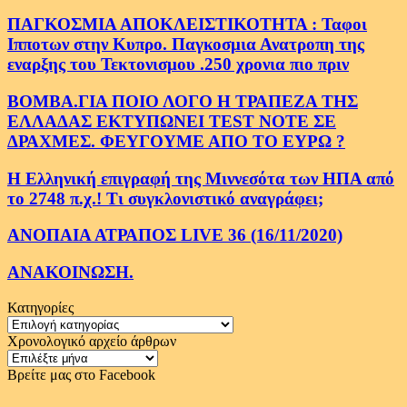
ΠΑΓΚΟΣΜΙΑ ΑΠΟΚΛΕΙΣΤΙΚΟΤΗΤΑ : Ταφοι
Ιπποτων στην Κυπρο. Παγκοσμια Ανατροπη της
εναρξης του Τεκτονισμου .250 χρονια πιο πριν
ΒΟΜΒΑ.ΓΙΑ ΠΟΙΟ ΛΟΓΟ Η ΤΡΑΠΕΖΑ ΤΗΣ
ΕΛΛΑΔΑΣ ΕΚΤΥΠΩΝΕΙ TEST NOTE ΣΕ
ΔΡΑΧΜΕΣ. ΦΕΥΓΟΥΜΕ ΑΠΟ ΤΟ ΕΥΡΩ ?
Η Ελληνική επιγραφή της Μιννεσότα των ΗΠΑ από
το 2748 π.χ.! Τι συγκλονιστικό αναγράφει;
ΑΝΟΠΑΙΑ ΑΤΡΑΠΟΣ LIVE 36 (16/11/2020)
ΑΝΑΚΟΙΝΩΣΗ.
Κατηγορίες
Κατηγορίες
Χρονολογικό αρχείο άρθρων
Χρονολογικό
αρχείο
Βρείτε μας στο Facebook
άρθρων