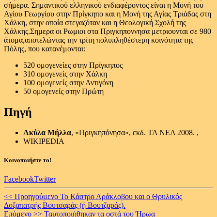
σήμερα. Σημαντικού ελληνικού ενδιαφέροντος είναι η Μονή του
Αγίου Γεωργίου στην Πρίγκηπο και η Μονή της Αγίας Τριάδας στη
Χάλκη, στην οποία στεγαζόταν και η Θεολογική Σχολή της
Χάλκης.Σημερα οι Ρωμιοι στα Πριγκηποννησα μετριουνται σε 980
άτομα,αποτελώντας την τρίτη πολυπληθέστερη κοινότητα της
Πόλης, που κατανέμονται:
520 ομογενείες στην Πρίγκηπος
310 ομογενείς στην Χάλκη
100 ομογενείς στην Αντιγόνη
50 ομογενείς στην Πρώτη
Πηγή
Ακύλα Μήλλα
, «Πριγκηπόνησα», εκδ. ΤΑ ΝΕΑ 2008. ,
WIKIPEDIA
Κοινοποιήστε το!
Facebook
Twitter
Continue
<< Προηγούμενο
Το Κάστρο Αράκλοβου και ο Θρυλικός
Δοξαπατρής Βουτσαράς (ή Βουτζαράς).
Reading
Επόμενο >>
Ταυτοποιήθηκαν τα οστά του Ήρωα