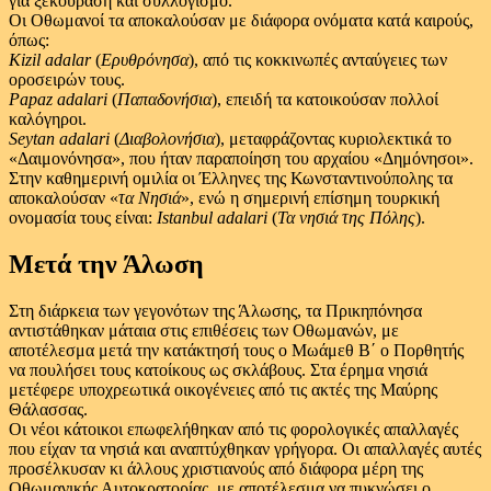
για ξεκούραση και συλλογισμό.
Οι Οθωμανοί τα αποκαλούσαν με διάφορα ονόματα κατά καιρούς,
όπως:
Kizil adalar
(
Ερυθρόνησα
), από τις κοκκινωπές ανταύγειες των
οροσειρών τους.
Papaz adalari
(
Παπαδονήσια
), επειδή τα κατοικούσαν πολλοί
καλόγηροι.
Seytan adalari
(
Διαβολονήσια
), μεταφράζοντας κυριολεκτικά το
«Δαιμονόνησα», που ήταν παραποίηση του αρχαίου «Δημόνησοι».
Στην καθημερινή ομιλία οι Έλληνες της Κωνσταντινούπολης τα
αποκαλούσαν «
τα Νησιά
», ενώ η σημερινή επίσημη τουρκική
ονομασία τους είναι:
Istanbul adalari
(
Τα νησιά της Πόλης
).
Μετά την Άλωση
Στη διάρκεια των γεγονότων της Άλωσης, τα Πρικηπόνησα
αντιστάθηκαν μάταια στις επιθέσεις των Οθωμανών, με
αποτέλεσμα μετά την κατάκτησή τους ο Μωάμεθ Β΄ ο Πορθητής
να πουλήσει τους κατοίκους ως σκλάβους. Στα έρημα νησιά
μετέφερε υποχρεωτικά οικογένειες από τις ακτές της Μαύρης
Θάλασσας.
Οι νέοι κάτοικοι επωφελήθηκαν από τις φορολογικές απαλλαγές
που είχαν τα νησιά και αναπτύχθηκαν γρήγορα. Οι απαλλαγές αυτές
προσέλκυσαν κι άλλους χριστιανούς από διάφορα μέρη της
Οθωμανικής Αυτοκρατορίας, με αποτέλεσμα να πυκνώσει ο