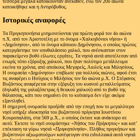
τέσσερα μεγάλα κατοικούνταν ανέκαθεν, ενώ τον 20ο αιώνα
κατοικήθηκε και η Αντιρόβυθος.
Ιστορικές αναφορές
Τα Πριγκηπονήσια μνημονεύονται για πρώτη φορά τον 4ο αιώνα
π.Χ. από τον Αριστοτέλη με το όνομα «Χαλκηδόνιοι νήσοι» ή
«Δημόνησοι», από το όνομα κάποιου Δημόνησου, ο οποίος πρώτος
κατεργάστηκε τον υποθαλάσσιο χαλκό, που ανέσκαπταν στον
παρακείμενο βυθό είλωτες εργάτες. Τα νησιά αυτά αποτέλεσαν από
ενωρίς τόπο εξόρυξης χαλκού, που ήταν πολύτιμο μετάλλευμα
εκείνα τα χρόνια, από αποίκους Μεγαρείς, Αιολείς και Μιλησίους.
Η ονομασία «Δημόνησοι» επιβίωσε για πολλούς αιώνες, αφού έτσι
τις αναφέρει ο Ησύχιος ο Μιλήσιος τον 6ο αιώνα μ.Χ. Ο Στέφανος
Βυζάντιος αναφέρεται στην εξόρυξη του κυανού μεταλλεύματος
(δηλαδή της γαλαζόπετρας ή θειικού χαλκού) από το βυθό της
θάλασσας, κάτι που σημαίνει ότι το κοίτασμα δεν είχε ακόμα
εξαντληθεί.
Η σημερινή ονομασία προήλθε από την εποχή που το μεγαλύτερο
νησί υπήρξε ιδιοκτησία του βυζαντινού πρίγκηπα Ιουστίνου
Κουροπαλάτη, στα 569 μ.Χ., ο οποίος έκτισε και ανάκτορο σε
αυτό. Έκτοτε το νησί ονομάστηκε «
Νήσος του Πρίγκηπος
» και κατ’
επέκταση τα γύρω νησιά «
Πριγκηπόνησα
». Πλήθος πριγκήπων και
βυζαντινών αξιωματούχων κατέφευγαν στα ειδυλλιακά αυτά νησιά