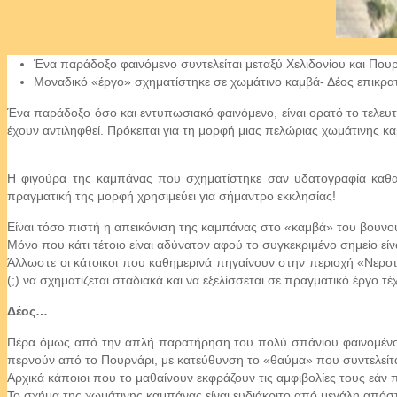
Ένα παράδοξο φαινόμενο συντελείται μεταξύ Χελιδονίου και Που
Μοναδικό «έργο» σχηματίστηκε σε χωμάτινο καμβά- Δέος επικρατ
Ένα παράδοξο όσο και εντυπωσιακό φαινόμενο, είναι ορατό το τελευτ
έχουν αντιληφθεί. Πρόκειται για τη μορφή μιας πελώριας χωμάτινης κα
Η φιγούρα της καμπάνας που σχηματίστηκε σαν υδατογραφία καθαρ
πραγματική της μορφή χρησιμεύει για σήμαντρο εκκλησίας!
Είναι τόσο πιστή η απεικόνιση της καμπάνας στο «καμβά» του βουν
Μόνο που κάτι τέτοιο είναι αδύνατον αφού το συγκεκριμένο σημείο εί
Άλλωστε οι κάτοικοι που καθημερινά πηγαίνουν στην περιοχή «Νεροτ
(;) να σχηματίζεται σταδιακά και να εξελίσσεται σε πραγματικό έργο τέ
Δέος…
Πέρα όμως από την απλή παρατήρηση του πολύ σπάνιου φαινομένου, τ
περνούν από το Πουρνάρι, με κατεύθυνση το «θαύμα» που συντελείτα
Αρχικά κάποιοι που το μαθαίνουν εκφράζουν τις αμφιβολίες τους εάν
Το σχήμα της χωμάτινης καμπάνας είναι ευδιάκριτο από μεγάλη απόστ