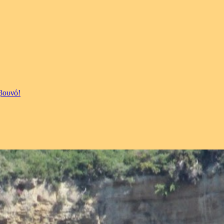
βουνό!
!