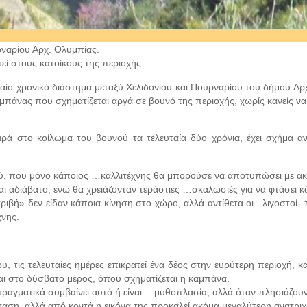
ρναρίου Αρχ. Ολυμπίας.
εί στους κατοίκους της περιοχής.
αίο χρονικό διάστημα μεταξύ Χελιδονίου και Πουρναρίου του δήμου Αρ
μπάνας που σχηματίζεται αργά σε βουνό της περιοχής, χωρίς κανείς να 
ά στο κοίλωμα του βουνού τα τελευταία δύο χρόνια, έχει σχήμα α
ού, που μόνο κάποιος …καλλιτέχνης θα μπορούσε να αποτυπώσει με ακ
ναι αδιάβατο, ενώ θα χρειάζονταν τεράστιες …σκαλωσιές για να φτάσει
ριβή» δεν είδαν κάποια κίνηση στο χώρο, αλλά αντίθετα οι –λιγοστοί
χνης.
ις τελευταίες ημέρες επικρατεί ένα δέος στην ευρύτερη περιοχή, κα
ι στο δύσβατο μέρος, όπου σχηματίζεται η καμπάνα.
 πραγματικά συμβαίνει αυτό ή είναι… μυθοπλασία, αλλά όταν πλησιάζο
αση, αλλά από κοντά η εικόνα της προκαλεί ακόμα μεγαλύτερη ανατριχ