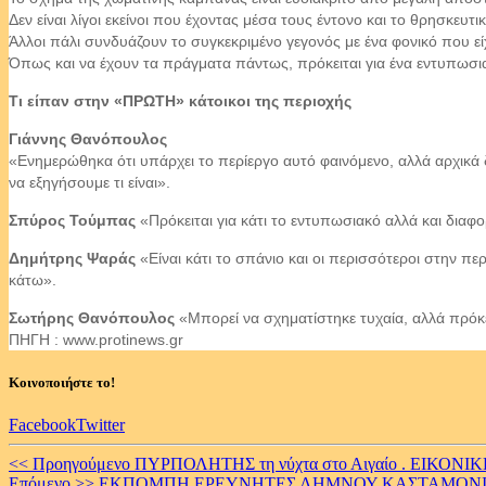
Δεν είναι λίγοι εκείνοι που έχοντας μέσα τους έντονο και το θρησκευτ
Άλλοι πάλι συνδυάζουν το συγκεκριμένο γεγονός με ένα φονικό που εί
Όπως και να έχουν τα πράγματα πάντως, πρόκειται για ένα εντυπωσι
Τι είπαν στην «ΠΡΩΤΗ» κάτοικοι της περιοχής
Γιάννης Θανόπουλος
«Ενημερώθηκα ότι υπάρχει το περίεργο αυτό φαινόμενο, αλλά αρχικά δ
να εξηγήσουμε τι είναι».
Σπύρος Τούμπας
«Πρόκειται για κάτι το εντυπωσιακό αλλά και διαφ
Δημήτρης Ψαράς
«Είναι κάτι το σπάνιο και οι περισσότεροι στην πε
κάτω».
Σωτήρης Θανόπουλος
«Μπορεί να σχηματίστηκε τυχαία, αλλά πρόκει
ΠΗΓΗ : www.protinews.gr
Κοινοποιήστε το!
Facebook
Twitter
Continue
<< Προηγούμενο
ΠΥΡΠΟΛΗΤΗΣ τη νύχτα στο Αιγαίο . ΕΙΚΟΝ
Επόμενο >>
ΕΚΠΟΜΠΗ ΕΡΕΥΝΗΤΕΣ ΛΗΜΝΟΥ ΚΑΣΤΑΜΟΝΙΤ