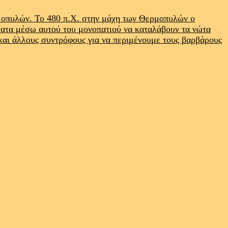
ρμοπυλών. Το 480 π.Χ. στην μάχη των Θερμοπυλών ο
ματα μέσω αυτού του μονοπατιού να καταλάβουν τα νώτα
 και άλλους συντρόφους για να περιμένουμε τους βαρβάρους