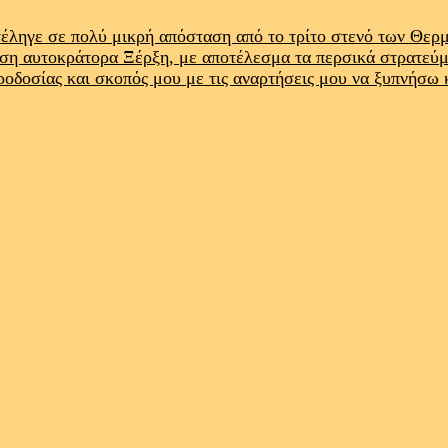
έληγε σε πολύ μικρή απόσταση από το τρίτο στενό των Θε
ρση αυτοκράτορα Ξέρξη, με αποτέλεσμα τα περσικά στρατεύ
προδοσίας και σκοπός μου με τις αναρτήσεις μου να ξυπνήσω