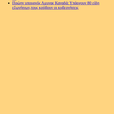
Πρώην υπουργός Αμυνας Καναδά: Υπάρχουν 80 είδη
εξωγήινων,τους κρύβουν οι κυβερνήσεις