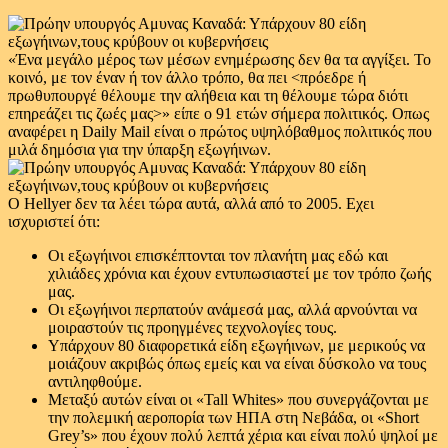
«Ένα μεγάλο μέρος των μέσων ενημέρωσης δεν θα τα αγγίξει. Το
κοινό, με τον έναν ή τον άλλο τρόπο, θα πει <πρόεδρε ή
πρωθυπουργέ θέλουμε την αλήθεια και τη θέλουμε τώρα διότι
επηρεάζει τις ζωές μας>» είπε ο 91 ετών σήμερα πολιτικός. Οπως
αναφέρει η Daily Mail είναι ο πρώτος υψηλόβαθμος πολιτικός που
μιλά δημόσια για την ύπαρξη εξωγήινων.
Ο Hellyer δεν τα λέει τώρα αυτά, αλλά από το 2005. Εχει
ισχυριστεί ότι:
Οι εξωγήινοι επισκέπτονται τον πλανήτη μας εδώ και
χιλιάδες χρόνια και έχουν εντυπωσιαστεί με τον τρόπο ζωής
μας.
Οι εξωγήινοι περπατούν ανάμεσά μας, αλλά αρνούνται να
μοιραστούν τις προηγμένες τεχνολογίες τους.
Υπάρχουν 80 διαφορετικά είδη εξωγήινων, με μερικούς να
μοιάζουν ακριβώς όπως εμείς και να είναι δύσκολο να τους
αντιληφθούμε.
Μεταξύ αυτών είναι οι «Tall Whites» που συνεργάζονται με
την πολεμική αεροπορία των ΗΠΑ στη Νεβάδα, οι «Short
Grey’s» που έχουν πολύ λεπτά χέρια και είναι πολύ ψηλοί με