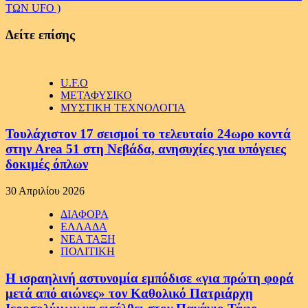
ΤΩΝ UFO )
Δείτε επίσης
U.F.O
ΜΕΤΑΦΥΣΙΚΟ
ΜΥΣΤΙΚΗ ΤΕΧΝΟΛΟΓΙΑ
Τουλάχιστον 17 σεισμοί το τελευταίο 24ωρο κοντά
στην Area 51 στη Νεβάδα, ανησυχίες για υπόγειες
δοκιμές όπλων
30 Απριλίου 2026
ΔΙΑΦΟΡΑ
ΕΛΛΑΔΑ
ΝΕΑ ΤΑΞΗ
ΠΟΛΙΤΙΚΗ
Η ισραηλινή αστυνομία εμπόδισε «για πρώτη φορά
μετά από αιώνες» τον Καθολικό Πατριάρχη