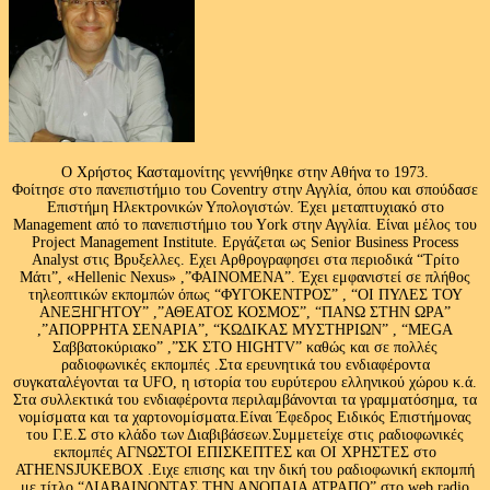
Ο Χρήστος Κασταμονίτης γεννήθηκε στην Αθήνα το 1973.
Φοίτησε στο πανεπιστήμιο του Coventry στην Αγγλία, όπου και σπούδασε
Επιστήμη Ηλεκτρονικών Υπολογιστών. Έχει μεταπτυχιακό στο
Management από το πανεπιστήμιο του Υork στην Αγγλία. Είναι μέλος του
Project Management Institute. Εργάζεται ως Senior Business Process
Analyst στις Βρυξελλες. Εχει Αρθρογραφησει στα περιοδικά “Τρίτο
Μάτι”, «Hellenic Nexus» ,”ΦΑΙΝΟΜΕΝΑ”. Έχει εμφανιστεί σε πλήθος
τηλεοπτικών εκπομπών όπως “ΦΥΓΟΚΕΝΤΡΟΣ” , “ΟΙ ΠΥΛΕΣ ΤΟΥ
ΑΝΕΞΗΓΗΤΟΥ” ,”ΑΘΕΑΤΟΣ ΚΟΣΜΟΣ”, “ΠΑΝΩ ΣΤΗΝ ΩΡΑ”
,”ΑΠΟΡΡΗΤΑ ΣΕΝΑΡΙΑ”, “ΚΩΔΙΚΑΣ ΜΥΣΤΗΡΙΩΝ” , “MEGA
Σαββατοκύριακο” ,”ΣΚ ΣΤΟ HIGHTV” καθώς και σε πολλές
ραδιοφωνικές εκπομπές .Στα ερευνητικά του ενδιαφέροντα
συγκαταλέγονται τα UFO, η ιστορία του ευρύτερου ελληνικού χώρου κ.ά.
Στα συλλεκτικά του ενδιαφέροντα περιλαμβάνονται τα γραμματόσημα, τα
νομίσματα και τα χαρτονομίσματα.Είναι Έφεδρος Ειδικός Επιστήμονας
του Γ.Ε.Σ στο κλάδο των Διαβιβάσεων.Συμμετείχε στις ραδιοφωνικές
εκπομπές ΑΓΝΩΣΤΟΙ ΕΠΙΣΚΕΠΤΕΣ και ΟΙ ΧΡΗΣΤΕΣ στο
ATHENSJUKEBOX .Ειχε επισης και την δική του ραδιοφωνική εκπομπή
με τίτλο “ΔΙΑΒΑΙΝΟΝΤΑΣ ΤΗΝ ΑΝΟΠΑΙΑ ΑΤΡΑΠΟ” στο web radio