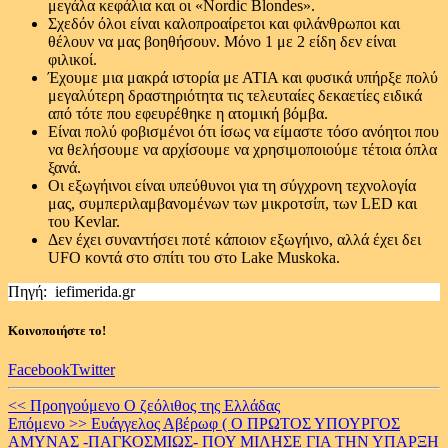
μεγάλα κεφάλια και οι «Nordic Blondes».
Σχεδόν όλοι είναι καλοπροαίρετοι και φιλάνθρωποι και
θέλουν να μας βοηθήσουν. Μόνο 1 με 2 είδη δεν είναι
φιλικοί.
Έχουμε μια μακρά ιστορία με ΑΤΙΑ και φυσικά υπήρξε πολύ
μεγαλύτερη δραστηριότητα τις τελευταίες δεκαετίες ειδικά
από τότε που εφευρέθηκε η ατομική βόμβα.
Είναι πολύ φοβισμένοι ότι ίσως να είμαστε τόσο ανόητοι που
να θελήσουμε να αρχίσουμε να χρησιμοποιούμε τέτοια όπλα
ξανά.
Οι εξωγήινοι είναι υπεύθυνοι για τη σύγχρονη τεχνολογία
μας, συμπεριλαμβανομένων των μικροτσίπ, των LED και
του Kevlar.
Δεν έχει συναντήσει ποτέ κάποιον εξωγήινο, αλλά έχει δει
UFO κοντά στο σπίτι του στο Lake Muskoka.
Πηγή: iefimerida.gr
Κοινοποιήστε το!
Facebook
Twitter
Continue
<< Προηγούμενο
Ο ζεόλιθος της Ελλάδας
Επόμενο >>
Ευάγγελος Αβέρωφ ( Ο ΠΡΩΤΟΣ ΥΠΟΥΡΓΟΣ
Reading
ΑΜΥΝΑΣ -ΠΑΓΚΟΣΜΙΩΣ- ΠΟΥ ΜΙΛΗΣΕ ΓΙΑ ΤΗΝ ΥΠΑΡΞΗ