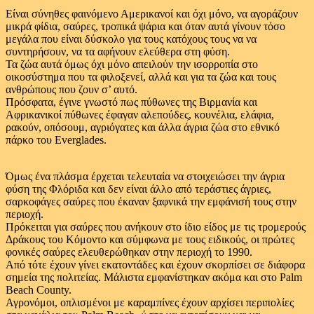
Είναι σύνηθες φαινόμενο Αμερικανοί και όχι μόνο, να αγοράζουν
μικρά φίδια, σαύρες, τροπικά ψάρια και όταν αυτά γίνουν τόσο
μεγάλα που είναι δύσκολο για τους κατόχους τους να να
συντηρήσουν, να τα αφήνουν ελεύθερα στη φύση.
Τα ζώα αυτά όμως όχι μόνο απειλούν την ισορροπία στο
οικοσύστημα που τα φιλοξενεί, αλλά και για τα ζώα και τους
ανθρώπους που ζουν σ’ αυτό.
Πρόσφατα, έγινε γνωστό πως πύθωνες της Βιρμανία και
Αφρικανικοί πύθωνες έφαγαν αλεπούδες, κουνέλια, ελάφια,
ρακούν, οπόσουμ, αγριόγατες και άλλα άγρια ζώα στο εθνικό
πάρκο του Everglades.
Όμως ένα πλάσμα έρχεται τελευταία να στοιχειώσει την άγρια
φύση της Φλόριδα και δεν είναι άλλο από τεράστιες άγριες,
σαρκοφάγες σαύρες που έκαναν ξαφνικά την εμφάνισή τους στην
περιοχή.
Πρόκειται για σαύρες που ανήκουν στο ίδιο είδος με τις τρομερούς
Δράκους του Κόμοντο και σύμφωνα με τους ειδικούς, οι πρώτες
φονικές σαύρες ελευθερώθηκαν στην περιοχή το 1990.
Από τότε έχουν γίνει εκατοντάδες και έχουν σκορπίσει σε διάφορα
σημεία της πολιτείας. Μάλιστα εμφανίστηκαν ακόμα και στο Palm
Beach County.
Αγρονόμοι, οπλισμένοι με καραμπίνες έχουν αρχίσει περιπολίες