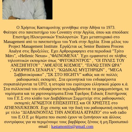
Ο Χρήστος Κασταμονίτης γεννήθηκε στην Αθήνα το 1973.
Φοίτησε στο πανεπιστήμιο του Coventry στην Αγγλία, όπου και σπούδασε
Επιστήμη Ηλεκτρονικών Υπολογιστών. Έχει μεταπτυχιακό στο
Management από το πανεπιστήμιο του Υork στην Αγγλία. Είναι μέλος του
Project Management Institute. Εργάζεται ως Senior Business Process
Analyst στις Βρυξελλες. Εχει Αρθρογραφησει στα περιοδικά “Τρίτο
Μάτι”, «Hellenic Nexus» ,”ΦΑΙΝΟΜΕΝΑ”. Έχει εμφανιστεί σε πλήθος
τηλεοπτικών εκπομπών όπως “ΦΥΓΟΚΕΝΤΡΟΣ” , “ΟΙ ΠΥΛΕΣ ΤΟΥ
ΑΝΕΞΗΓΗΤΟΥ” ,”ΑΘΕΑΤΟΣ ΚΟΣΜΟΣ”, “ΠΑΝΩ ΣΤΗΝ ΩΡΑ”
,”ΑΠΟΡΡΗΤΑ ΣΕΝΑΡΙΑ”, “ΚΩΔΙΚΑΣ ΜΥΣΤΗΡΙΩΝ” , “MEGA
Σαββατοκύριακο” ,”ΣΚ ΣΤΟ HIGHTV” καθώς και σε πολλές
ραδιοφωνικές εκπομπές .Στα ερευνητικά του ενδιαφέροντα
συγκαταλέγονται τα UFO, η ιστορία του ευρύτερου ελληνικού χώρου κ.ά.
Στα συλλεκτικά του ενδιαφέροντα περιλαμβάνονται τα γραμματόσημα, τα
νομίσματα και τα χαρτονομίσματα.Είναι Έφεδρος Ειδικός Επιστήμονας
του Γ.Ε.Σ στο κλάδο των Διαβιβάσεων.Συμμετείχε στις ραδιοφωνικές
εκπομπές ΑΓΝΩΣΤΟΙ ΕΠΙΣΚΕΠΤΕΣ και ΟΙ ΧΡΗΣΤΕΣ στο
ATHENSJUKEBOX .Ειχε επισης και την δική του ραδιοφωνική εκπομπή
με τίτλο “ΔΙΑΒΑΙΝΟΝΤΑΣ ΤΗΝ ΑΝΟΠΑΙΑ ΑΤΡΑΠΟ” στο web radio
του Ε.Ο.Ε με θέματα που σκοπό έχουν να ξυπνήσουν και άλλους
συντρόφους για να περιμένουμε τους βαρβάρους ξένους ή μη.Προσωπικό
email :
kastamonitis@gmail.com