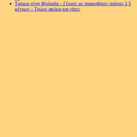
Tρόμος στην Φλόριδα – Γέμισε με σαρκοβόρες σαύρες 2,5
μέτρων – Τρώνε ακόμα και γάτες