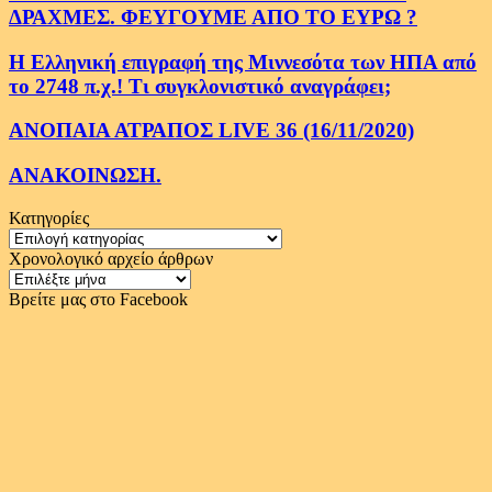
ΔΡΑΧΜΕΣ. ΦΕΥΓΟΥΜΕ ΑΠΟ ΤΟ ΕΥΡΩ ?
Η Ελληνική επιγραφή της Μιννεσότα των ΗΠΑ από
το 2748 π.χ.! Τι συγκλονιστικό αναγράφει;
ΑΝΟΠΑΙΑ ΑΤΡΑΠΟΣ LIVE 36 (16/11/2020)
ΑΝΑΚΟΙΝΩΣΗ.
Κατηγορίες
Κατηγορίες
Χρονολογικό αρχείο άρθρων
Χρονολογικό
αρχείο
Βρείτε μας στο Facebook
άρθρων