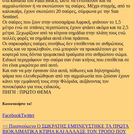
στα κανάλια του Palm Beach, ώστε να εντοπίσουν και να
αιχμαλωτίσουν ή να σκοτώσουν τις σαύρες. Μέχρι στιγμής, από το
καλοκαίρι, έχουν σκοτώσει 20 σαύρες, σύμφωνα με την Sun
Sentinel.
Οι σαύρες που ζουν στην υποσαχάρια Αφρική, φτάνουν το 1,5
μέτρο ενώ σε σπάνιες περιπτώσεις έχουν φτάσει ακόμα και τα 2,5
μέτρα. Ξεχωρίζουν από τα κίτρινα σημάδια στην πλάτη τους ενώ
πολλές φορές τα σημάδια αυτά είναι πράσινα.
Οι σαρκοφάγες σαύρες συνήθως δεν επιτίθενται σε ανθρώπους
εκτός και να προκληθούν, ενώ μπορούν να προκαλέσουν με τα
κοφτερά τους δόντια τρομακτικά τραύματα στο ανθρώπινο σώμα.
Ειδικοί περιγράφουν την σαύρα σαν έναν κτήνος που επιτίθεται σε
ότι είναι μικρότερο από αυτό.
Και σαν να μην έφταναν όλα αυτά, πύθωνες και δηλητηριώδη
ψάρια που ελευθερώθηκαν από την αιχμαλωσία που ζούσαν έχουν
κάνει την εμφάνισή τους στην Φλόριδα, αυξάνοντας τον
πονοκέφαλο για τους ειδικούς.
ΠΗΓΗ : ΠΡΩΤΟ ΘΕΜΑ
Κοινοποιήστε το!
Facebook
Twitter
Continue
<< Προηγούμενο
Ο ΣΩΚΡΑΤΗΣ ΕΜΠΝΕΥΣΤΗΚΕ ΤΑ ΠΡΩΤΑ
ΒΙΟΚΛΙΜΑΤΙΚΑ ΚΤΙΡΙΑ ΚΑΙ ΑΛΛΑΞΕ ΤΟΝ ΤΡΟΠΟ ΠΟΥ