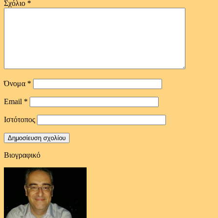
Σχόλιο
*
Όνομα
*
Email
*
Ιστότοπος
Βιογραφικό