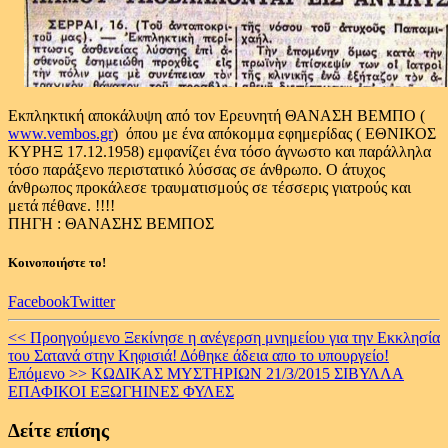
Εκπληκτική αποκάλυψη από τον Ερευνητή ΘΑΝΑΣΗ ΒΕΜΠΟ (
www.vembos.gr
) όπου με ένα απόκομμα εφημερίδας ( ΕΘΝΙΚΟΣ
ΚΥΡΗΞ 17.12.1958) εμφανίζει ένα τόσο άγνωστο και παράλληλα
τόσο παράξενο περιστατικό λύσσας σε άνθρωπο. Ο άτυχος
άνθρωπος προκάλεσε τραυματισμούς σε τέσσερις γιατρούς και
μετά πέθανε. !!!!
ΠΗΓΗ : ΘΑΝΑΣΗΣ BEMΠΟΣ
Κοινοποιήστε το!
Facebook
Twitter
Continue
<< Προηγούμενο
Ξεκίνησε η ανέγερση μνημείου για την Εκκλησία
του Σατανά στην Κηφισιά! Δόθηκε άδεια απο το υπουργείο!
Reading
Επόμενο >>
ΚΩΔΙΚΑΣ ΜΥΣΤΗΡΙΩΝ 21/3/2015 ΣΙΒΥΛΛΑ
ΕΠΑΦΙΚΟΙ EΞΩΓΗΙΝΕΣ ΦΥΛΕΣ
Δείτε επίσης