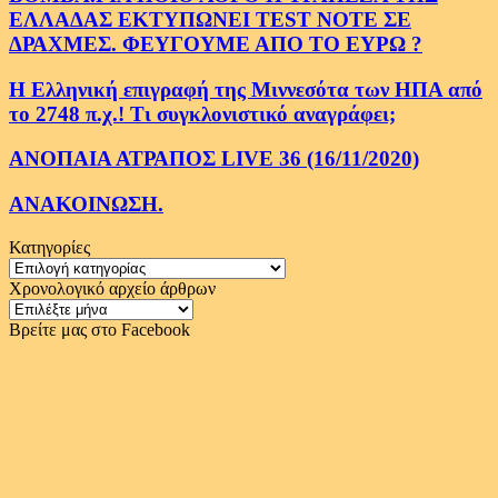
ΕΛΛΑΔΑΣ ΕΚΤΥΠΩΝΕΙ TEST NOTE ΣΕ
ΔΡΑΧΜΕΣ. ΦΕΥΓΟΥΜΕ ΑΠΟ ΤΟ ΕΥΡΩ ?
Η Ελληνική επιγραφή της Μιννεσότα των ΗΠΑ από
το 2748 π.χ.! Τι συγκλονιστικό αναγράφει;
ΑΝΟΠΑΙΑ ΑΤΡΑΠΟΣ LIVE 36 (16/11/2020)
ΑΝΑΚΟΙΝΩΣΗ.
Κατηγορίες
Κατηγορίες
Χρονολογικό αρχείο άρθρων
Χρονολογικό
αρχείο
Βρείτε μας στο Facebook
άρθρων