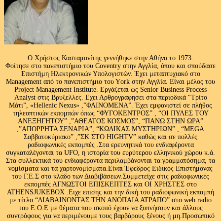
Ο Χρήστος Κασταμονίτης γεννήθηκε στην Αθήνα το 1973.
Φοίτησε στο πανεπιστήμιο του Coventry στην Αγγλία, όπου και σπούδασε
Επιστήμη Ηλεκτρονικών Υπολογιστών. Έχει μεταπτυχιακό στο
Management από το πανεπιστήμιο του Υork στην Αγγλία. Είναι μέλος του
Project Management Institute. Εργάζεται ως Senior Business Process
Analyst στις Βρυξελλες. Εχει Αρθρογραφησει στα περιοδικά “Τρίτο
Μάτι”, «Hellenic Nexus» ,”ΦΑΙΝΟΜΕΝΑ”. Έχει εμφανιστεί σε πλήθος
τηλεοπτικών εκπομπών όπως “ΦΥΓΟΚΕΝΤΡΟΣ” , “ΟΙ ΠΥΛΕΣ ΤΟΥ
ΑΝΕΞΗΓΗΤΟΥ” ,”ΑΘΕΑΤΟΣ ΚΟΣΜΟΣ”, “ΠΑΝΩ ΣΤΗΝ ΩΡΑ”
,”ΑΠΟΡΡΗΤΑ ΣΕΝΑΡΙΑ”, “ΚΩΔΙΚΑΣ ΜΥΣΤΗΡΙΩΝ” , “MEGA
Σαββατοκύριακο” ,”ΣΚ ΣΤΟ HIGHTV” καθώς και σε πολλές
ραδιοφωνικές εκπομπές .Στα ερευνητικά του ενδιαφέροντα
συγκαταλέγονται τα UFO, η ιστορία του ευρύτερου ελληνικού χώρου κ.ά.
Στα συλλεκτικά του ενδιαφέροντα περιλαμβάνονται τα γραμματόσημα, τα
νομίσματα και τα χαρτονομίσματα.Είναι Έφεδρος Ειδικός Επιστήμονας
του Γ.Ε.Σ στο κλάδο των Διαβιβάσεων.Συμμετείχε στις ραδιοφωνικές
εκπομπές ΑΓΝΩΣΤΟΙ ΕΠΙΣΚΕΠΤΕΣ και ΟΙ ΧΡΗΣΤΕΣ στο
ATHENSJUKEBOX .Ειχε επισης και την δική του ραδιοφωνική εκπομπή
με τίτλο “ΔΙΑΒΑΙΝΟΝΤΑΣ ΤΗΝ ΑΝΟΠΑΙΑ ΑΤΡΑΠΟ” στο web radio
του Ε.Ο.Ε με θέματα που σκοπό έχουν να ξυπνήσουν και άλλους
συντρόφους για να περιμένουμε τους βαρβάρους ξένους ή μη.Προσωπικό