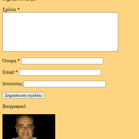
Σχόλιο
*
Όνομα
*
Email
*
Ιστότοπος
Βιογραφικό