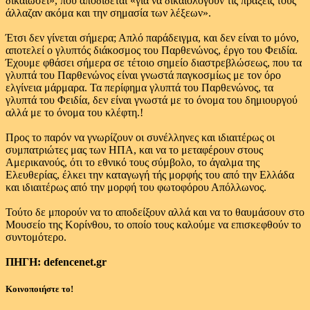
δικαιώσει», που αποδίδεται «για να δικαιολογούν τις πράξεις τους
άλλαζαν ακόμα και την σημασία των λέξεων».
Έτσι δεν γίνεται σήμερα; Απλό παράδειγμα, και δεν είναι το μόνο,
αποτελεί ο γλυπτός διάκοσμος του Παρθενώνος, έργο του Φειδία.
Έχουμε φθάσει σήμερα σε τέτοιο σημείο διαστρεβλώσεως, που τα
γλυπτά του Παρθενώνος είναι γνωστά παγκοσμίως με τον όρο
ελγίνεια μάρμαρα. Τα περίφημα γλυπτά του Παρθενώνος, τα
γλυπτά του Φειδία, δεν είναι γνωστά με το όνομα του δημιουργού
αλλά με το όνομα του κλέφτη.!
Προς το παρόν να γνωρίζουν οι συνέλληνες και ιδιαιτέρως οι
συμπατριώτες μας των ΗΠΑ, και να το μεταφέρουν στους
Αμερικανούς, ότι το εθνικό τους σύμβολο, το άγαλμα της
Ελευθερίας, έλκει την καταγωγή τής μορφής του από την Ελλάδα
και ιδιαιτέρως από την μορφή του φωτοφόρου Απόλλωνος.
Τούτο δε μπορούν να το αποδείξουν αλλά και να το θαυμάσουν στο
Μουσείο της Κορίνθου, το οποίο τους καλούμε να επισκεφθούν το
συντομότερο.
ΠΗΓΗ: defencenet.gr
Κοινοποιήστε το!