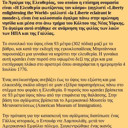
Το Άγαλμα της Ελευθερίας, του οποίου η επίσημη ονομασία
είναι «Η Ελευθερία φωτίζοντας τον κόσμο» (αγγλιστί «Liberty
enlightening the World» γαλλιστί «la Liberte eclairant le
monde»), είναι ένα κολοσσιαίο άγαλμα πάνω στην ομώνυμη
νησίδα και μέσα στο άνω τμήμα του Κόλπου της Νέας Υόρκης.
Το άγαλμα αυτό στήθηκε σε ανάμνηση της φιλίας των λαών
των ΗΠΑ και της Γαλλίας.
Το συνολικό του ύψος είναι 93 μέτρα (302 πόδια) μαζί με το
βάθρο, και κατά την εκδοχή της εγκυκλοπαίδειας Μπριτάννικα
παρουσιάζει μια γυναίκα να κηρύττει την ελευθερία. Η γυναίκα
αυτή κρατάει έναν πυρσό στο υψωμένο δεξί της χέρι και μια
ενεπίγραφη πλάκα στο αριστερό όπου αναγράφεται η ημερομηνία 4
Ιουλίου 1776.
Ένας ανελκυστήρας ανεβάζει έως το ύψος του εξώστη και μια
ελικοειδής σκάλα οδηγεί σε μιαν εξέδρα παρατηρήσεως πάνω στο
στέμμα που φοράει η Ελευθερία. 0 πυρσός που κρατάει βρίσκεται
σε 93 μέτρα ύψος πάνω από την επιφάνεια της θαλάσσης. Στην
βάση του αγάλματος βρίσκεται το Αμερικανικό Μουσείο της
Μεταναστεύσεως (American Museum of Immigration).
Την πρόταση για την κατασκευή του αγάλματος διατύπωσε ένας
Γάλλος ιστορικός, ο Εντουάρ ντε Λαμπουλάϊγ, μετά τον
Αμερικανικό Εμφύλιο πόλεμο. Συγκεντρώθηκε ένας ικανός