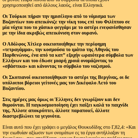
χρησιμοποιηθεί από άλλους λαούς, είναι Ελληνικά.
Οι Τούρκοι πήραν την ημισέληνο από το νόμισμα των
Βυζαντίων που απεικόνιζε την νίκη τους επί του Φιλίππου σε
μία νύχτα που το χάσικο φεγγάρι με το αστέρι ενεφανίσθησαν
με την ίδια ακριβώς απεικόνιση στον ουρανό.
Ο Αδόλφος Χίτλερ οικειοποιήθηκε την περίφημη
«τετραγάμμα», την κοσμούσα το ιμάτιο της Αθηνάς του
Παρθενώνος, ένα από τα κατ” εξοχήν ωραιότερα σύμβολα των
Ελλήνων και του έδωσε μιαρή χροιά ονομάζοντας το
«σβάστικα» και κάνοντας το σύμβολο του ναζισμού.
Οι Σκοπιανοί οικειοποιήθηκαν το αστέρι της Βεργίνας, οι δε
υπόλοιποι βόρειοι γείτονές μας τον Δικέφαλο Αετό του
Βυζαντίου.
Στις ημέρες μας όμως οι Έλληνες δεν γνωρίζουν και δεν
θυμούνται. Η παγκοσμιοποίηση έχει παίξει καλά το παιχνίδι
της. Άλλοτε αποκρύπτει, άλλοτε παραποιεί, άλλοτε
διαστρεβλώνει τα γεγονότα.
Είναι αυτό που έχει γράψει ο μεγάλος Θουκυδίδης στο Γ,82,4: «Και
την ειωθυίαν αξίωσιν των ονομάτων ες τα έργα αντήλλαξαν τη