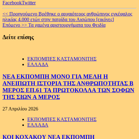
Facebook
Twitter
Continue
<< Προηγούμενο
Βρέθηκε ο αρχαιότερος ανθρώπινος εγκέφαλος
ηλικίας 4.000 ετών στην πατρίδα του Αισώπου [εικόνες]
Reading
Επόμενο >>
Τα χαμένα αριστουργήματα του Φειδία
Δείτε επίσης
ΕΚΠΟΜΠΕΣ ΚΑΣΤΑΜΟΝΙΤΗΣ
ΕΛΛΑΔΑ
ΝΕΑ ΕΚΠΟΜΠΗ ΜΟΝΟ ΓΙΑ ΜΕΛΗ Η
ΑΝΕΙΠΩΤΗ ΙΣΤΟΡΙΑ ΤΗΣ ΑΝΘΡΩΠΟΤΗΤΑΣ Β
ΜΕΡΟΣ ΕΠ.61 ΤΑ ΠΡΩΤΟΚΟΛΛΑ ΤΩΝ ΣΟΦΩΝ
ΤΗΣ ΣΙΩΝ Α ΜΕΡΟΣ
27 Απριλίου 2026
ΕΚΠΟΜΠΕΣ ΚΑΣΤΑΜΟΝΙΤΗΣ
ΕΛΛΑΔΑ
ΚΟΙ ΚΟΧΑΚΟΥ ΝΕΑ ΕΚΠΟΜΠΗ