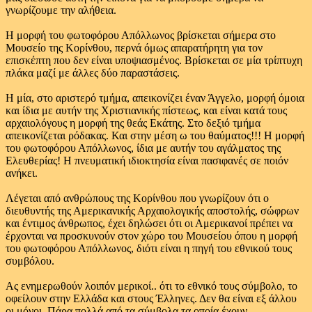
γνωρίζουμε την αλήθεια.
Η μορφή του φωτοφόρου Απόλλωνος βρίσκεται σήμερα στο
Μουσείο της Κορίνθου, περνά όμως απαρατήρητη για τον
επισκέπτη που δεν είναι υποψιασμένος. Βρίσκεται σε μία τρίπτυχη
πλάκα μαζί με άλλες δύο παραστάσεις.
Η μία, στο αριστερό τμήμα, απεικονίζει έναν Άγγελο, μορφή όμοια
και ίδια με αυτήν της Χριστιανικής πίστεως, και είναι κατά τους
αρχαιολόγους η μορφή της θεάς Εκάτης. Στο δεξιό τμήμα
απεικονίζεται ρόδακας. Και στην μέση ω του θαύματος!!! Η μορφή
του φωτοφόρου Απόλλωνος, ίδια με αυτήν του αγάλματος της
Ελευθερίας! Η πνευματική ιδιοκτησία είναι πασιφανές σε ποιόν
ανήκει.
Λέγεται από ανθρώπους της Κορίνθου που γνωρίζουν ότι ο
διευθυντής της Αμερικανικής Αρχαιολογικής αποστολής, σώφρων
και έντιμος άνθρωπος, έχει δηλώσει ότι οι Αμερικανοί πρέπει να
έρχονται να προσκυνούν στον χώρο του Μουσείου όπου η μορφή
του φωτοφόρου Απόλλωνος, διότι είναι η πηγή του εθνικού τους
συμβόλου.
Ας ενημερωθούν λοιπόν μερικοί.. ότι το εθνικό τους σύμβολο, το
οφείλουν στην Ελλάδα και στους Έλληνες. Δεν θα είναι εξ άλλου
οι μόνοι. Πάρα πολλά από τα σύμβολα τα οποία έχουν