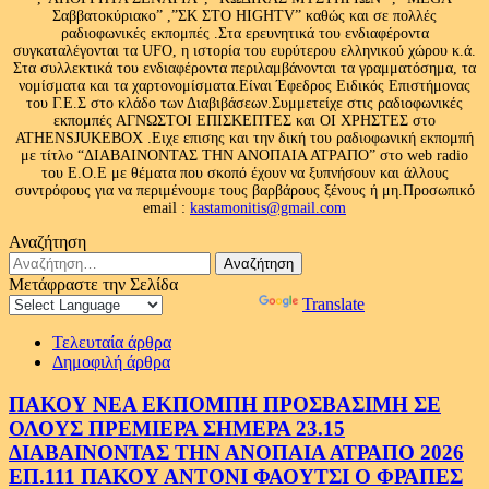
Σαββατοκύριακο” ,”ΣΚ ΣΤΟ HIGHTV” καθώς και σε πολλές
ραδιοφωνικές εκπομπές .Στα ερευνητικά του ενδιαφέροντα
συγκαταλέγονται τα UFO, η ιστορία του ευρύτερου ελληνικού χώρου κ.ά.
Στα συλλεκτικά του ενδιαφέροντα περιλαμβάνονται τα γραμματόσημα, τα
νομίσματα και τα χαρτονομίσματα.Είναι Έφεδρος Ειδικός Επιστήμονας
του Γ.Ε.Σ στο κλάδο των Διαβιβάσεων.Συμμετείχε στις ραδιοφωνικές
εκπομπές ΑΓΝΩΣΤΟΙ ΕΠΙΣΚΕΠΤΕΣ και ΟΙ ΧΡΗΣΤΕΣ στο
ATHENSJUKEBOX .Ειχε επισης και την δική του ραδιοφωνική εκπομπή
με τίτλο “ΔΙΑΒΑΙΝΟΝΤΑΣ ΤΗΝ ΑΝΟΠΑΙΑ ΑΤΡΑΠΟ” στο web radio
του Ε.Ο.Ε με θέματα που σκοπό έχουν να ξυπνήσουν και άλλους
συντρόφους για να περιμένουμε τους βαρβάρους ξένους ή μη.Προσωπικό
email :
kastamonitis@gmail.com
Αναζήτηση
Αναζήτηση
για:
Μετάφραστε την Σελίδα
Powered by
Translate
Τελευταία άρθρα
Δημοφιλή άρθρα
ΠΑΚΟΥ ΝΕΑ ΕΚΠΟΜΠΗ ΠΡΟΣΒΑΣΙΜΗ ΣΕ
ΟΛΟΥΣ ΠΡΕΜΙΕΡΑ ΣΗΜΕΡΑ 23.15
ΔΙΑΒΑΙΝΟΝΤΑΣ ΤΗΝ ΑΝΟΠΑΙΑ ΑΤΡΑΠΟ 2026
ΕΠ.111 ΠΑΚΟΥ ΑΝΤΟΝΙ ΦΑΟΥΤΣΙ Ο ΦΡΑΠΕΣ