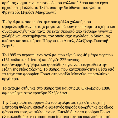
αριθμός χρημάτων με εισφορές του γαλλικού λαού και το έργο
άρχισε στη Γαλλία το 1875, υπό την διεύθυνση του γλύπτη
Φρεντερίκ-Ωγκύστ Μπαρτολντί.
Το άγαλμα κατασκευάστηκε από φύλλα χαλκού, που
σφυρηλατήθηκαν με το χέρι για να πάρουν το επιθυμητό σχήμα και
συναρμολογήθηκαν πάνω σε έναν σκελετό από τέσσερα γιγάντια
χαλύβδινα υποστηρίγματα, τον οποίο είχε σχεδιάσει ο διάσημος
από την κατασκευή του Πύργου του Άιφελ, Αλεξάντρ-Γκυστάβ
Άιφελ.
Το 1885 το περατωμένο άγαλμα, που είχε ύψος 46 μέτρα περίπου
(151 πόδια και 1 ίντσα) και ζύγιζε 225 τόνους,
αποσυναρμολογήθηκε και φορτώθηκε για να μεταφερθεί στην
Πόλη της Νέας Υόρκης. Το βάθρο, που κατασκευάστηκε μέσα από
τα τείχη του φρουρίου Γουντ στη νησίδα Μπέντλο, περατώθηκε
αργότερα.
Το άγαλμα στήθηκε στο βάθρο του και στις 28 Οκτωβρίου 1886
αφιερώθηκε στον πρόεδρο Κλήβελαντ.
Την διαχείριση και φροντίδα του αγάλματος είχε στην αρχή η
Επιτροπή Φάρων, επειδή ο φωτεινός πυρσός θεωρήθηκε ως είδος
φάρου για τους ναυτιλλομένους. Επειδή όμως το φρούριο Γουντ
εξακολουθούσε να χρησιμοποιείται από τον αμερικανικό στρατό,