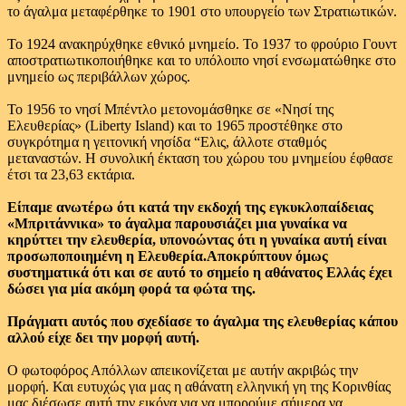
το άγαλμα μεταφέρθηκε το 1901 στο υπουργείο των Στρατιωτικών.
Το 1924 ανακηρύχθηκε εθνικό μνημείο. Το 1937 το φρούριο Γουντ
αποστρατιωτικοποιήθηκε και το υπόλοιπο νησί ενσωματώθηκε στο
μνημείο ως περιβάλλων χώρος.
Το 1956 το νησί Μπέντλο μετονομάσθηκε σε «Νησί της
Ελευθερίας» (Liberty Island) και το 1965 προστέθηκε στο
συγκρότημα η γειτονική νησίδα “Ελις, άλλοτε σταθμός
μεταναστών. Η συνολική έκταση του χώρου του μνημείου έφθασε
έτσι τα 23,63 εκτάρια.
Είπαμε ανωτέρω ότι κατά την εκδοχή της εγκυκλοπαίδειας
«Μπριτάννικα» το άγαλμα παρουσιάζει μια γυναίκα να
κηρύττει την ελευθερία, υπονοώντας ότι η γυναίκα αυτή είναι
προσωποποιημένη η Ελευθερία.Αποκρύπτουν όμως
συστηματικά ότι και σε αυτό το σημείο η αθάνατος Ελλάς έχει
δώσει για μία ακόμη φορά τα φώτα της.
Πράγματι αυτός που σχεδίασε το άγαλμα της ελευθερίας κάπου
αλλού είχε δει την μορφή αυτή.
Ο φωτοφόρος Απόλλων απεικονίζεται με αυτήν ακριβώς την
μορφή. Και ευτυχώς για μας η αθάνατη ελληνική γη της Κορινθίας
μας διέσωσε αυτή την εικόνα για να μπορούμε σήμερα να