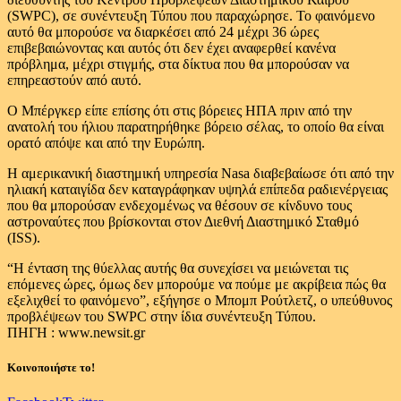
(SWPC), σε συνέντευξη Τύπου που παραχώρησε. Το φαινόμενο
αυτό θα μπορούσε να διαρκέσει από 24 μέχρι 36 ώρες
επιβεβαιώνοντας και αυτός ότι δεν έχει αναφερθεί κανένα
πρόβλημα, μέχρι στιγμής, στα δίκτυα που θα μπορούσαν να
επηρεαστούν από αυτό.
Ο Μπέργκερ είπε επίσης ότι στις βόρειες ΗΠΑ πριν από την
ανατολή του ήλιου παρατηρήθηκε βόρειο σέλας, το οποίο θα είναι
ορατό απόψε και από την Ευρώπη.
Η αμερικανική διαστημική υπηρεσία Nasa διαβεβαίωσε ότι από την
ηλιακή καταιγίδα δεν καταγράφηκαν υψηλά επίπεδα ραδιενέργειας
που θα μπορούσαν ενδεχομένως να θέσουν σε κίνδυνο τους
αστροναύτες που βρίσκονται στον Διεθνή Διαστημικό Σταθμό
(ISS).
“Η ένταση της θύελλας αυτής θα συνεχίσει να μειώνεται τις
επόμενες ώρες, όμως δεν μπορούμε να πούμε με ακρίβεια πώς θα
εξελιχθεί το φαινόμενο”, εξήγησε ο Μπομπ Ρούτλετζ, ο υπεύθυνος
προβλέψεων του SWPC στην ίδια συνέντευξη Τύπου.
ΠΗΓΗ : www.newsit.gr
Κοινοποιήστε το!