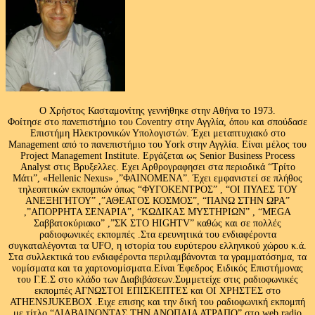
Ο Χρήστος Κασταμονίτης γεννήθηκε στην Αθήνα το 1973.
Φοίτησε στο πανεπιστήμιο του Coventry στην Αγγλία, όπου και σπούδασε
Επιστήμη Ηλεκτρονικών Υπολογιστών. Έχει μεταπτυχιακό στο
Management από το πανεπιστήμιο του Υork στην Αγγλία. Είναι μέλος του
Project Management Institute. Εργάζεται ως Senior Business Process
Analyst στις Βρυξελλες. Εχει Αρθρογραφησει στα περιοδικά “Τρίτο
Μάτι”, «Hellenic Nexus» ,”ΦΑΙΝΟΜΕΝΑ”. Έχει εμφανιστεί σε πλήθος
τηλεοπτικών εκπομπών όπως “ΦΥΓΟΚΕΝΤΡΟΣ” , “ΟΙ ΠΥΛΕΣ ΤΟΥ
ΑΝΕΞΗΓΗΤΟΥ” ,”ΑΘΕΑΤΟΣ ΚΟΣΜΟΣ”, “ΠΑΝΩ ΣΤΗΝ ΩΡΑ”
,”ΑΠΟΡΡΗΤΑ ΣΕΝΑΡΙΑ”, “ΚΩΔΙΚΑΣ ΜΥΣΤΗΡΙΩΝ” , “MEGA
Σαββατοκύριακο” ,”ΣΚ ΣΤΟ HIGHTV” καθώς και σε πολλές
ραδιοφωνικές εκπομπές .Στα ερευνητικά του ενδιαφέροντα
συγκαταλέγονται τα UFO, η ιστορία του ευρύτερου ελληνικού χώρου κ.ά.
Στα συλλεκτικά του ενδιαφέροντα περιλαμβάνονται τα γραμματόσημα, τα
νομίσματα και τα χαρτονομίσματα.Είναι Έφεδρος Ειδικός Επιστήμονας
του Γ.Ε.Σ στο κλάδο των Διαβιβάσεων.Συμμετείχε στις ραδιοφωνικές
εκπομπές ΑΓΝΩΣΤΟΙ ΕΠΙΣΚΕΠΤΕΣ και ΟΙ ΧΡΗΣΤΕΣ στο
ATHENSJUKEBOX .Ειχε επισης και την δική του ραδιοφωνική εκπομπή
με τίτλο “ΔΙΑΒΑΙΝΟΝΤΑΣ ΤΗΝ ΑΝΟΠΑΙΑ ΑΤΡΑΠΟ” στο web radio