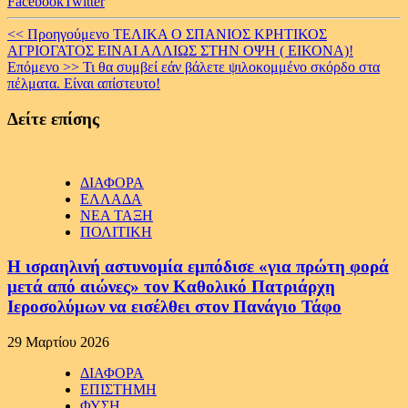
Facebook
Twitter
Continue
<< Προηγούμενο
ΤΕΛΙΚΑ Ο ΣΠΑΝΙΟΣ ΚΡΗΤΙΚΟΣ
ΑΓΡΙΟΓΑΤΟΣ ΕΙΝΑΙ ΑΛΛΙΩΣ ΣΤΗΝ ΟΨΗ ( ΕΙΚΟΝΑ)!
Reading
Επόμενο >>
Τι θα συμβεί εάν βάλετε ψιλοκομμένο σκόρδο στα
πέλματα. Είναι απίστευτο!
Δείτε επίσης
ΔΙΑΦΟΡΑ
ΕΛΛΑΔΑ
ΝΕΑ ΤΑΞΗ
ΠΟΛΙΤΙΚΗ
Η ισραηλινή αστυνομία εμπόδισε «για πρώτη φορά
μετά από αιώνες» τον Καθολικό Πατριάρχη
Ιεροσολύμων να εισέλθει στον Πανάγιο Τάφο
29 Μαρτίου 2026
ΔΙΑΦΟΡΑ
ΕΠΙΣΤΗΜΗ
ΦΥΣΗ