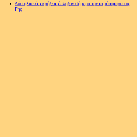
Δύο ηλιακές εκρήξεις έπληξαν σήμερα την ατμόσφαιρα της
Γης