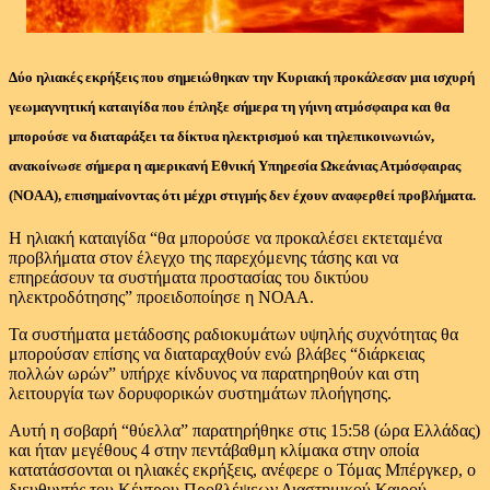
Δύο ηλιακές εκρήξεις που σημειώθηκαν την Κυριακή προκάλεσαν μια ισχυρή
γεωμαγνητική καταιγίδα που έπληξε σήμερα τη γήινη ατμόσφαιρα και θα
μπορούσε να διαταράξει τα δίκτυα ηλεκτρισμού και τηλεπικοινωνιών,
ανακοίνωσε σήμερα η αμερικανή Εθνική Υπηρεσία Ωκεάνιας Ατμόσφαιρας
(NOAA), επισημαίνοντας ότι μέχρι στιγμής δεν έχουν αναφερθεί προβλήματα.
Η ηλιακή καταιγίδα “θα μπορούσε να προκαλέσει εκτεταμένα
προβλήματα στον έλεγχο της παρεχόμενης τάσης και να
επηρεάσουν τα συστήματα προστασίας του δικτύου
ηλεκτροδότησης” προειδοποίησε η ΝΟΑΑ.
Τα συστήματα μετάδοσης ραδιοκυμάτων υψηλής συχνότητας θα
μπορούσαν επίσης να διαταραχθούν ενώ βλάβες “διάρκειας
πολλών ωρών” υπήρχε κίνδυνος να παρατηρηθούν και στη
λειτουργία των δορυφορικών συστημάτων πλοήγησης.
Αυτή η σοβαρή “θύελλα” παρατηρήθηκε στις 15:58 (ώρα Ελλάδας)
και ήταν μεγέθους 4 στην πεντάβαθμη κλίμακα στην οποία
κατατάσσονται οι ηλιακές εκρήξεις, ανέφερε ο Τόμας Μπέργκερ, ο
διευθυντής του Κέντρου Προβλέψεων Διαστημικού Καιρού