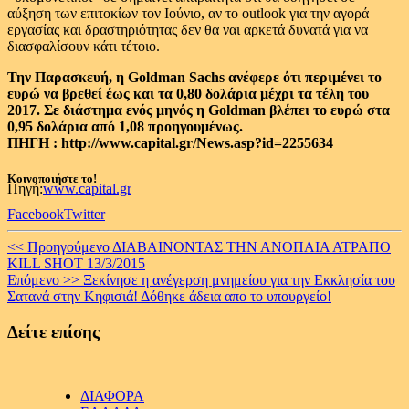
αύξηση των επιτοκίων τον Ιούνιο, αν το outlook για την αγορά
εργασίας και δραστηριότητας δεν θα ναι αρκετά δυνατά για να
διασφαλίσουν κάτι τέτοιο.
Την Παρασκευή, η Goldman Sachs ανέφερε ότι περιμένει το
ευρώ να βρεθεί έως και τα 0,80 δολάρια μέχρι τα τέλη του
2017. Σε διάστημα ενός μηνός η Goldman βλέπει το ευρώ στα
0,95 δολάρια από 1,08 προηγουμένως.
ΠΗΓΗ : http://www.capital.gr/News.asp?id=2255634
Κοινοποιήστε το!
Πηγή:
www.capital.gr
Facebook
Twitter
Continue
<< Προηγούμενο
ΔΙΑΒΑΙΝΟΝΤΑΣ ΤΗΝ ΑΝΟΠΑΙΑ ΑΤΡΑΠΟ
KILL SHOT 13/3/2015
Reading
Επόμενο >>
Ξεκίνησε η ανέγερση μνημείου για την Εκκλησία του
Σατανά στην Κηφισιά! Δόθηκε άδεια απο το υπουργείο!
Δείτε επίσης
ΔΙΑΦΟΡΑ