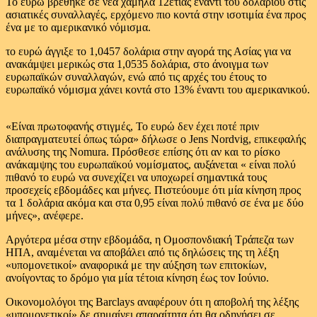
Το ευρώ βρέθηκε σε νέα χαμηλά 12ετίας έναντι του δολαρίου στις
ασιατικές συναλλαγές, ερχόμενο πιο κοντά στην ισοτιμία ένα προς
ένα με το αμερικανικό νόμισμα.
το ευρώ άγγιξε το 1,0457 δολάρια στην αγορά της Ασίας για να
ανακάμψει μερικώς στα 1,0535 δολάρια, στο άνοιγμα των
ευρωπαϊκών συναλλαγών, ενώ από τις αρχές του έτους το
ευρωπαϊκό νόμισμα χάνει κοντά στο 13% έναντι του αμερικανικού.
«Είναι πρωτοφανής στιγμές, Το ευρώ δεν έχει ποτέ πριν
διαπραγματευτεί όπως τώρα» δήλωσε ο Jens Nordvig, επικεφαλής
ανάλυσης της Nomura. Πρόσθεσε επίσης ότι αν και το ρίσκο
ανάκαμψης του ευρωπαϊκού νομίσματος, αυξάνεται « είναι πολύ
πιθανό το ευρώ να συνεχίζει να υποχωρεί σημαντικά τους
προσεχείς εβδομάδες και μήνες. Πιστεύουμε ότι μία κίνηση προς
τα 1 δολάρια ακόμα και στα 0,95 είναι πολύ πιθανό σε ένα με δύο
μήνες», ανέφερε.
Αργότερα μέσα στην εβδομάδα, η Ομοσπονδιακή Τράπεζα των
ΗΠΑ, αναμένεται να αποβάλει από τις δηλώσεις της τη λέξη
«υπομονετικοί» αναφορικά με την αύξηση των επιτοκίων,
ανοίγοντας το δρόμο για μία τέτοια κίνηση έως τον Ιούνιο.
Οικονομολόγοι της Barclays αναφέρουν ότι η αποβολή της λέξης
«υπομονετικοί» δε σημαίνει απαραίτητα ότι θα οδηγήσει σε