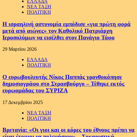
ΕΛΛΑΔΑ
ΝΕΑ ΤΑΞΗ
ΠΟΛΙΤΙΚΗ
Η ισραηλινή αστυνομία εμπόδισε «για πρώτη φορά
μετά από αιώνες» τον Καθολικό Πατριάρχη
Ιεροσολύμων να εισέλθει στον Πανάγιο Τάφο
29 Μαρτίου 2026
ΕΛΛΑΔΑ
ΠΟΛΙΤΙΚΗ
Ο ευρωβουλευτής Νίκος Παππάς γρονθοκόπησε
δημοσιογράφο στο Στρασβούργο – Τέθηκε εκτός
ευρωομάδας του ΣΥΡΙΖΑ
17 Δεκεμβρίου 2025
ΝΕΑ ΤΑΞΗ
ΠΟΛΙΤΙΚΗ
Βρετανία: «Οι γιοι και οι κόρες του έθνους πρέπει να
είναι έτοιμοι να πολεμήσουν» – Σοκαριστική