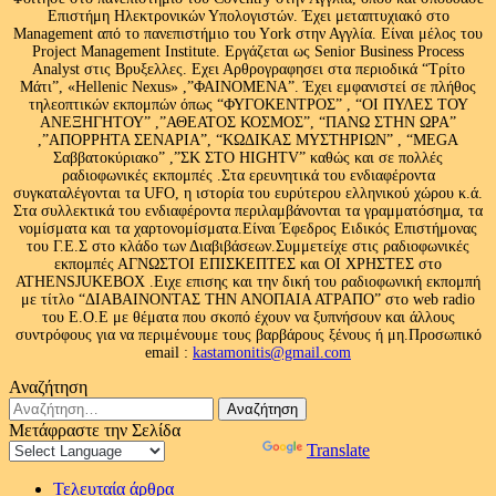
Επιστήμη Ηλεκτρονικών Υπολογιστών. Έχει μεταπτυχιακό στο
Management από το πανεπιστήμιο του Υork στην Αγγλία. Είναι μέλος του
Project Management Institute. Εργάζεται ως Senior Business Process
Analyst στις Βρυξελλες. Εχει Αρθρογραφησει στα περιοδικά “Τρίτο
Μάτι”, «Hellenic Nexus» ,”ΦΑΙΝΟΜΕΝΑ”. Έχει εμφανιστεί σε πλήθος
τηλεοπτικών εκπομπών όπως “ΦΥΓΟΚΕΝΤΡΟΣ” , “ΟΙ ΠΥΛΕΣ ΤΟΥ
ΑΝΕΞΗΓΗΤΟΥ” ,”ΑΘΕΑΤΟΣ ΚΟΣΜΟΣ”, “ΠΑΝΩ ΣΤΗΝ ΩΡΑ”
,”ΑΠΟΡΡΗΤΑ ΣΕΝΑΡΙΑ”, “ΚΩΔΙΚΑΣ ΜΥΣΤΗΡΙΩΝ” , “MEGA
Σαββατοκύριακο” ,”ΣΚ ΣΤΟ HIGHTV” καθώς και σε πολλές
ραδιοφωνικές εκπομπές .Στα ερευνητικά του ενδιαφέροντα
συγκαταλέγονται τα UFO, η ιστορία του ευρύτερου ελληνικού χώρου κ.ά.
Στα συλλεκτικά του ενδιαφέροντα περιλαμβάνονται τα γραμματόσημα, τα
νομίσματα και τα χαρτονομίσματα.Είναι Έφεδρος Ειδικός Επιστήμονας
του Γ.Ε.Σ στο κλάδο των Διαβιβάσεων.Συμμετείχε στις ραδιοφωνικές
εκπομπές ΑΓΝΩΣΤΟΙ ΕΠΙΣΚΕΠΤΕΣ και ΟΙ ΧΡΗΣΤΕΣ στο
ATHENSJUKEBOX .Ειχε επισης και την δική του ραδιοφωνική εκπομπή
με τίτλο “ΔΙΑΒΑΙΝΟΝΤΑΣ ΤΗΝ ΑΝΟΠΑΙΑ ΑΤΡΑΠΟ” στο web radio
του Ε.Ο.Ε με θέματα που σκοπό έχουν να ξυπνήσουν και άλλους
συντρόφους για να περιμένουμε τους βαρβάρους ξένους ή μη.Προσωπικό
email :
kastamonitis@gmail.com
Αναζήτηση
Αναζήτηση
για:
Μετάφραστε την Σελίδα
Powered by
Translate
Τελευταία άρθρα