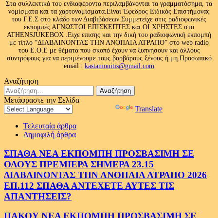
Στα συλλεκτικά του ενδιαφέροντα περιλαμβάνονται τα γραμματόσημα, τα
νομίσματα και τα χαρτονομίσματα.Είναι Έφεδρος Ειδικός Επιστήμονας
του Γ.Ε.Σ στο κλάδο των Διαβιβάσεων.Συμμετείχε στις ραδιοφωνικές
εκπομπές ΑΓΝΩΣΤΟΙ ΕΠΙΣΚΕΠΤΕΣ και ΟΙ ΧΡΗΣΤΕΣ στο
ATHENSJUKEBOX .Ειχε επισης και την δική του ραδιοφωνική εκπομπή
με τίτλο “ΔΙΑΒΑΙΝΟΝΤΑΣ ΤΗΝ ΑΝΟΠΑΙΑ ΑΤΡΑΠΟ” στο web radio
του Ε.Ο.Ε με θέματα που σκοπό έχουν να ξυπνήσουν και άλλους
συντρόφους για να περιμένουμε τους βαρβάρους ξένους ή μη.Προσωπικό
email :
kastamonitis@gmail.com
Αναζήτηση
Αναζήτηση
για:
Μετάφραστε την Σελίδα
Powered by
Translate
Τελευταία άρθρα
Δημοφιλή άρθρα
ΣΠΑΘΑ ΝΕΑ ΕΚΠΟΜΠΗ ΠΡΟΣΒΑΣΙΜΗ ΣΕ
ΟΛΟΥΣ ΠΡΕΜΙΕΡΑ ΣΗΜΕΡΑ 23.15
ΔΙΑΒΑΙΝΟΝΤΑΣ ΤΗΝ ΑΝΟΠΑΙΑ ΑΤΡΑΠΟ 2026
ΕΠ.112 ΣΠΑΘΑ ΑΝΤΕΧΕΤΕ ΑΥΤΕΣ ΤΙΣ
ΑΠΑΝΤΗΣΕΙΣ?
ΠΑΚΟΥ ΝΕΑ ΕΚΠΟΜΠΗ ΠΡΟΣΒΑΣΙΜΗ ΣΕ