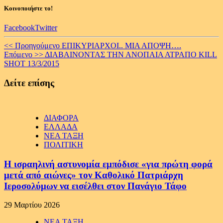
Κοινοποιήστε το!
Facebook
Twitter
Continue
<< Προηγούμενο
ΕΠΙΚΥΡΙΑΡΧΟΙ.. ΜΙΑ ΑΠΟΨΗ….
Επόμενο >>
ΔΙΑΒΑΙΝΟΝΤΑΣ ΤΗΝ ΑΝΟΠΑΙΑ ΑΤΡΑΠΟ KILL
Reading
SHOT 13/3/2015
Δείτε επίσης
ΔΙΑΦΟΡΑ
ΕΛΛΑΔΑ
ΝΕΑ ΤΑΞΗ
ΠΟΛΙΤΙΚΗ
Η ισραηλινή αστυνομία εμπόδισε «για πρώτη φορά
μετά από αιώνες» τον Καθολικό Πατριάρχη
Ιεροσολύμων να εισέλθει στον Πανάγιο Τάφο
29 Μαρτίου 2026
ΝΕΑ ΤΑΞΗ