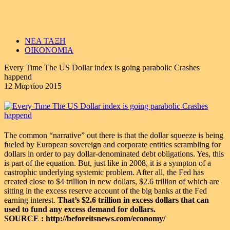
ΝΕΑ ΤΑΞΗ
ΟΙΚΟΝΟΜΙΑ
Every Time The US Dollar index is going parabolic Crashes
happend
12 Μαρτίου 2015
The common “narrative” out there is that the dollar squeeze is being
fueled by European sovereign and corporate entities scrambling for
dollars in order to pay dollar-denominated debt obligations. Yes, this
is part of the equation. But, just like in 2008, it is a sympton of a
castrophic underlying systemic problem. After all, the Fed has
created close to $4 trillion in new dollars, $2.6 trillion of which are
sitting in the excess reserve account of the big banks at the Fed
earning interest.
That’s $2.6 trillion in excess dollars that can
used to fund any excess demand for dollars.
SOURCE : http://beforeitsnews.com/economy/