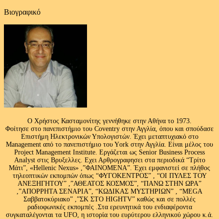
Βιογραφικό
Ο Χρήστος Κασταμονίτης γεννήθηκε στην Αθήνα το 1973.
Φοίτησε στο πανεπιστήμιο του Coventry στην Αγγλία, όπου και σπούδασε
Επιστήμη Ηλεκτρονικών Υπολογιστών. Έχει μεταπτυχιακό στο
Management από το πανεπιστήμιο του Υork στην Αγγλία. Είναι μέλος του
Project Management Institute. Εργάζεται ως Senior Business Process
Analyst στις Βρυξελλες. Εχει Αρθρογραφησει στα περιοδικά “Τρίτο
Μάτι”, «Hellenic Nexus» ,”ΦΑΙΝΟΜΕΝΑ”. Έχει εμφανιστεί σε πλήθος
τηλεοπτικών εκπομπών όπως “ΦΥΓΟΚΕΝΤΡΟΣ” , “ΟΙ ΠΥΛΕΣ ΤΟΥ
ΑΝΕΞΗΓΗΤΟΥ” ,”ΑΘΕΑΤΟΣ ΚΟΣΜΟΣ”, “ΠΑΝΩ ΣΤΗΝ ΩΡΑ”
,”ΑΠΟΡΡΗΤΑ ΣΕΝΑΡΙΑ”, “ΚΩΔΙΚΑΣ ΜΥΣΤΗΡΙΩΝ” , “MEGA
Σαββατοκύριακο” ,”ΣΚ ΣΤΟ HIGHTV” καθώς και σε πολλές
ραδιοφωνικές εκπομπές .Στα ερευνητικά του ενδιαφέροντα
συγκαταλέγονται τα UFO, η ιστορία του ευρύτερου ελληνικού χώρου κ.ά.