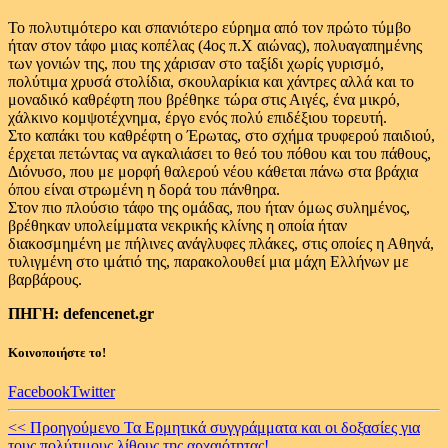
Το πολυτιμότερο και σπανιότερο εύρημα από τον πρώτο τύμβο
ήταν στον τάφο μιας κοπέλας (4ος π.Χ αιώνας), πολυαγαπημένης
των γονιών της, που της χάρισαν στο ταξίδι χωρίς γυρισμό,
πολύτιμα χρυσά στολίδια, σκουλαρίκια και χάντρες αλλά και το
μοναδικό καθρέφτη που βρέθηκε τώρα στις Αιγές, ένα μικρό,
χάλκινο κομψοτέχνημα, έργο ενός πολύ επιδέξιου τορευτή.
Στο καπάκι του καθρέφτη ο Έρωτας, στο σχήμα τρυφερού παιδιού,
έρχεται πετώντας να αγκαλιάσει το θεό του πόθου και του πάθους,
Διόνυσο, που με μορφή θαλερού νέου κάθεται πάνω στα βράχια
όπου είναι στρωμένη η δορά του πάνθηρα.
Στον πιο πλούσιο τάφο της ομάδας, που ήταν όμως συλημένος,
βρέθηκαν υπολείμματα νεκρικής κλίνης η οποία ήταν
διακοσμημένη με πήλινες ανάγλυφες πλάκες, στις οποίες η Αθηνά,
τυλιγμένη στο ιμάτιό της, παρακολουθεί μια μάχη Ελλήνων με
βαρβάρους.
ΠΗΓΗ: defencenet.gr
Κοινοποιήστε το!
Facebook
Twitter
Continue
<< Προηγούμενο
Τα Ερμητικά συγγράμματα και οι δοξασίες για
τους πολύτιμους λίθους της αρχαιότητας!..