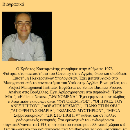
Βιογραφικό
Ο Χρήστος Κασταμονίτης γεννήθηκε στην Αθήνα το 1973.
Φοίτησε στο πανεπιστήμιο του Coventry στην Αγγλία, όπου και σπούδασε
Επιστήμη Ηλεκτρονικών Υπολογιστών. Έχει μεταπτυχιακό στο
Management από το πανεπιστήμιο του Υork στην Αγγλία. Είναι μέλος του
Project Management Institute. Εργάζεται ως Senior Business Process
Analyst στις Βρυξελλες. Εχει Αρθρογραφησει στα περιοδικά “Τρίτο
Μάτι”, «Hellenic Nexus» ,”ΦΑΙΝΟΜΕΝΑ”. Έχει εμφανιστεί σε πλήθος
τηλεοπτικών εκπομπών όπως “ΦΥΓΟΚΕΝΤΡΟΣ” , “ΟΙ ΠΥΛΕΣ ΤΟΥ
ΑΝΕΞΗΓΗΤΟΥ” ,”ΑΘΕΑΤΟΣ ΚΟΣΜΟΣ”, “ΠΑΝΩ ΣΤΗΝ ΩΡΑ”
,”ΑΠΟΡΡΗΤΑ ΣΕΝΑΡΙΑ”, “ΚΩΔΙΚΑΣ ΜΥΣΤΗΡΙΩΝ” , “MEGA
Σαββατοκύριακο” ,”ΣΚ ΣΤΟ HIGHTV” καθώς και σε πολλές
ραδιοφωνικές εκπομπές .Στα ερευνητικά του ενδιαφέροντα
συγκαταλέγονται τα UFO, η ιστορία του ευρύτερου ελληνικού χώρου κ.ά.
Στα συλλεκτικά του ενδιαφέροντα περιλαμβάνονται τα γραμματόσημα, τα