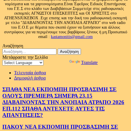
νομίσματα και τα χαρτονομίσματα.Είναι Έφεδρος Ειδικός Επιστήμονας
του Γ.Ε.Σ στο κλάδο των Διαβιβάσεων.Συμμετείχε στις ραδιοφωνικές
εκπομπές ΑΓΝΩΣΤΟΙ ΕΠΙΣΚΕΠΤΕΣ και ΟΙ ΧΡΗΣΤΕΣ στο
ATHENSJUKEBOX .Ειχε επισης και την δική του ραδιοφωνική εκπομπή
με τίτλο “ΔΙΑΒΑΙΝΟΝΤΑΣ ΤΗΝ ΑΝΟΠΑΙΑ ΑΤΡΑΠΟ” στο web radio
του Ε.Ο.Ε με θέματα που σκοπό έχουν να ξυπνήσουν και άλλους
συντρόφους για να περιμένουμε τους βαρβάρους ξένους ή μη.Προσωπικό
email :
kastamonitis@gmail.com
Αναζήτηση
Αναζήτηση
για:
Μετάφραστε την Σελίδα
Powered by
Translate
Τελευταία άρθρα
Δημοφιλή άρθρα
ΣΠΑΘΑ ΝΕΑ ΕΚΠΟΜΠΗ ΠΡΟΣΒΑΣΙΜΗ ΣΕ
ΟΛΟΥΣ ΠΡΕΜΙΕΡΑ ΣΗΜΕΡΑ 23.15
ΔΙΑΒΑΙΝΟΝΤΑΣ ΤΗΝ ΑΝΟΠΑΙΑ ΑΤΡΑΠΟ 2026
ΕΠ.112 ΣΠΑΘΑ ΑΝΤΕΧΕΤΕ ΑΥΤΕΣ ΤΙΣ
ΑΠΑΝΤΗΣΕΙΣ?
ΠΑΚΟΥ ΝΕΑ ΕΚΠΟΜΠΗ ΠΡΟΣΒΑΣΙΜΗ ΣΕ