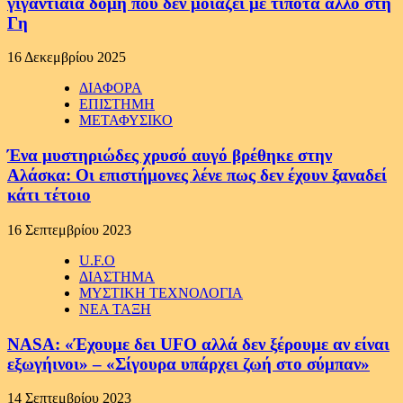
γιγαντιαία δομή που δεν μοιάζει με τίποτα άλλο στη
Γη
16 Δεκεμβρίου 2025
ΔΙΑΦΟΡΑ
ΕΠΙΣΤΗΜΗ
ΜΕΤΑΦΥΣΙΚΟ
Ένα μυστηριώδες χρυσό αυγό βρέθηκε στην
Αλάσκα: Οι επιστήμονες λένε πως δεν έχουν ξαναδεί
κάτι τέτοιο
16 Σεπτεμβρίου 2023
U.F.O
ΔΙΑΣΤΗΜΑ
ΜΥΣΤΙΚΗ ΤΕΧΝΟΛΟΓΙΑ
ΝΕΑ ΤΑΞΗ
NASA: «Έχουμε δει UFO αλλά δεν ξέρουμε αν είναι
εξωγήινοι» – «Σίγουρα υπάρχει ζωή στο σύμπαν»
14 Σεπτεμβρίου 2023