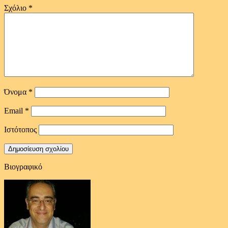
Σχόλιο
*
Όνομα
*
Email
*
Ιστότοπος
Βιογραφικό