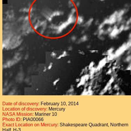
Date of discovery:
February 10, 2014
Location of discovery:
Mercury
NASA Mission:
Mariner 10
Photo ID:
PIA00066
Exact Location on Mercury:
Shakespeare Quadrant, Northern
Half, H-3