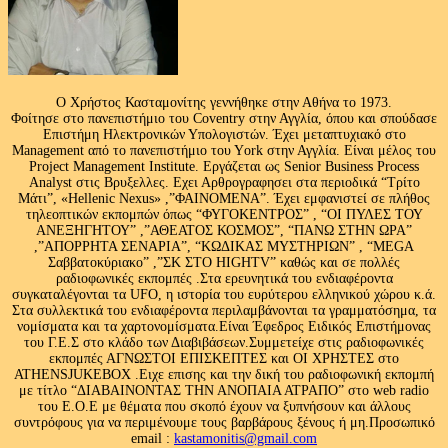
Ο Χρήστος Κασταμονίτης γεννήθηκε στην Αθήνα το 1973.
Φοίτησε στο πανεπιστήμιο του Coventry στην Αγγλία, όπου και σπούδασε
Επιστήμη Ηλεκτρονικών Υπολογιστών. Έχει μεταπτυχιακό στο
Management από το πανεπιστήμιο του Υork στην Αγγλία. Είναι μέλος του
Project Management Institute. Εργάζεται ως Senior Business Process
Analyst στις Βρυξελλες. Εχει Αρθρογραφησει στα περιοδικά “Τρίτο
Μάτι”, «Hellenic Nexus» ,”ΦΑΙΝΟΜΕΝΑ”. Έχει εμφανιστεί σε πλήθος
τηλεοπτικών εκπομπών όπως “ΦΥΓΟΚΕΝΤΡΟΣ” , “ΟΙ ΠΥΛΕΣ ΤΟΥ
ΑΝΕΞΗΓΗΤΟΥ” ,”ΑΘΕΑΤΟΣ ΚΟΣΜΟΣ”, “ΠΑΝΩ ΣΤΗΝ ΩΡΑ”
,”ΑΠΟΡΡΗΤΑ ΣΕΝΑΡΙΑ”, “ΚΩΔΙΚΑΣ ΜΥΣΤΗΡΙΩΝ” , “MEGA
Σαββατοκύριακο” ,”ΣΚ ΣΤΟ HIGHTV” καθώς και σε πολλές
ραδιοφωνικές εκπομπές .Στα ερευνητικά του ενδιαφέροντα
συγκαταλέγονται τα UFO, η ιστορία του ευρύτερου ελληνικού χώρου κ.ά.
Στα συλλεκτικά του ενδιαφέροντα περιλαμβάνονται τα γραμματόσημα, τα
νομίσματα και τα χαρτονομίσματα.Είναι Έφεδρος Ειδικός Επιστήμονας
του Γ.Ε.Σ στο κλάδο των Διαβιβάσεων.Συμμετείχε στις ραδιοφωνικές
εκπομπές ΑΓΝΩΣΤΟΙ ΕΠΙΣΚΕΠΤΕΣ και ΟΙ ΧΡΗΣΤΕΣ στο
ATHENSJUKEBOX .Ειχε επισης και την δική του ραδιοφωνική εκπομπή
με τίτλο “ΔΙΑΒΑΙΝΟΝΤΑΣ ΤΗΝ ΑΝΟΠΑΙΑ ΑΤΡΑΠΟ” στο web radio
του Ε.Ο.Ε με θέματα που σκοπό έχουν να ξυπνήσουν και άλλους
συντρόφους για να περιμένουμε τους βαρβάρους ξένους ή μη.Προσωπικό
email :
kastamonitis@gmail.com