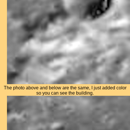
The photo above and below are the same, I just added color
so you can see the building.