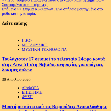
Continue
<< Προηγούμενο
Παράξενα φώτα στο νανο-πλανήτη Δήμητρα –
Σαστισμένοι οι επιστήμονες!
Reading
Επόμενο >>
Σπηλιά Κυκλώπων . Ένα σπήλαιο βουτηγμένο στο
μύθο και την ιστορία.
Δείτε επίσης
U.F.O
ΜΕΤΑΦΥΣΙΚΟ
ΜΥΣΤΙΚΗ ΤΕΧΝΟΛΟΓΙΑ
Τουλάχιστον 17 σεισμοί το τελευταίο 24ωρο κοντά
στην Area 51 στη Νεβάδα, ανησυχίες για υπόγειες
δοκιμές όπλων
30 Απριλίου 2026
ΔΙΑΦΟΡΑ
ΕΠΙΣΤΗΜΗ
ΦΥΣΗ
Μυστήριο κάτω από τις Βερμούδες: Ανακαλύφθηκε