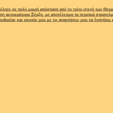
έληγε σε πολύ μικρή απόσταση από το τρίτο στενό των Θε
ρση αυτοκράτορα Ξέρξη, με αποτέλεσμα τα περσικά στρατεύ
προδοσίας και σκοπός μου με τις αναρτήσεις μου να ξυπνήσω