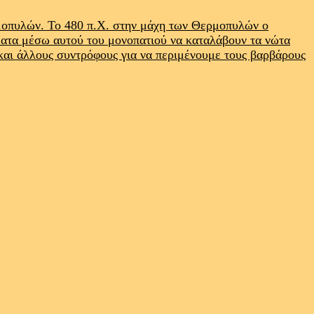
ρμοπυλών. Το 480 π.Χ. στην μάχη των Θερμοπυλών ο
ματα μέσω αυτού του μονοπατιού να καταλάβουν τα νώτα
 και άλλους συντρόφους για να περιμένουμε τους βαρβάρους