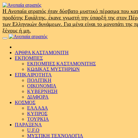
Skip
to
Η Ανοπαία ατραπός ήταν δύσβατο μυστικό πέρασμα που κατ
content
προδότης Εφιάλτης, έκανε γνωστή την ύπαρξή της στον Πέ
των Ελληνικών δυνάμεων. Για μένα είναι το μονοπάτι της 
ξένους ή μη.
Primary
Menu
ΑΡΘΡΑ ΚΑΣΤΑΜΟΝΙΤΗ
ΕΚΠΟΜΠΕΣ
ΕΚΠΟΜΠΕΣ ΚΑΣΤΑΜΟΝΙΤΗΣ
ΚΩΔΙΚΑΣ ΜΥΣΤΗΡΙΩΝ
ΕΠΙΚΑΙΡΟΤΗΤΑ
ΠΟΛΙΤΙΚΗ
ΟΙΚΟΝΟΜΙΑ
ΚΥΒΕΡΝΗΣΗ
ΔΙΑΦΟΡΑ
ΚΟΣΜΟΣ
ΕΛΛΑΔΑ
ΚΥΠΡΟΣ
ΤΟΥΡΚΙΑ
ΠΑΡΑΞΕΝΑ
U.F.O
ΜΥΣΤΙΚΗ ΤΕΧΝΟΛΟΓΙΑ