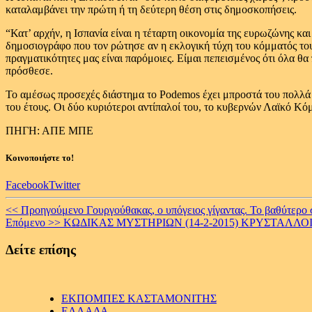
καταλαμβάνει την πρώτη ή τη δεύτερη θέση στις δημοσκοπήσεις.
“Κατ’ αρχήν, η Ισπανία είναι η τέταρτη οικονομία της ευρωζώνης κα
δημοσιογράφο που τον ρώτησε αν η εκλογική τύχη του κόμματός του 
πραγματικότητες μας είναι παρόμοιες. Είμαι πεπεισμένος ότι όλα θα
πρόσθεσε.
Το αμέσως προσεχές διάστημα το Podemos έχει μπροστά του πολλά εκ
του έτους. Οι δύο κυριότεροι αντίπαλοί του, το κυβερνών Λαϊκό Κό
ΠΗΓΗ: ΑΠΕ ΜΠΕ
Κοινοποιήστε το!
Facebook
Twitter
Continue
<< Προηγούμενο
Γουργούθακας, o υπόγειος γίγαντας. To βαθύτερ
Επόμενο >>
ΚΩΔΙΚΑΣ ΜΥΣΤΗΡΙΩΝ (14-2-2015) ΚΡΥΣΤΑΛΛΟ
Reading
Δείτε επίσης
ΕΚΠΟΜΠΕΣ ΚΑΣΤΑΜΟΝΙΤΗΣ
ΕΛΛΑΔΑ