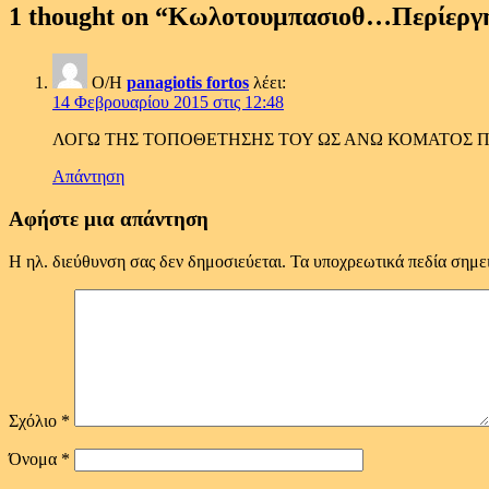
1 thought on “
Κωλοτουμπασιοθ…Περίεργη σ
Ο/Η
panagiotis fortos
λέει:
14 Φεβρουαρίου 2015 στις 12:48
ΛΟΓΩ ΤΗΣ ΤΟΠΟΘΕΤΗΣΗΣ ΤΟΥ ΩΣ ΑΝΩ ΚΟΜΑΤΟΣ 
Απάντηση
Αφήστε μια απάντηση
Η ηλ. διεύθυνση σας δεν δημοσιεύεται.
Τα υποχρεωτικά πεδία σημε
Σχόλιο
*
Όνομα
*