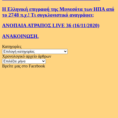
Η Ελληνική επιγραφή της Μιννεσότα των ΗΠΑ από
το 2748 π.χ.! Τι συγκλονιστικό αναγράφει;
ΑΝΟΠΑΙΑ ΑΤΡΑΠΟΣ LIVE 36 (16/11/2020)
ΑΝΑΚΟΙΝΩΣΗ.
Κατηγορίες
Κατηγορίες
Χρονολογικό αρχείο άρθρων
Χρονολογικό
αρχείο
Βρείτε μας στο Facebook
άρθρων