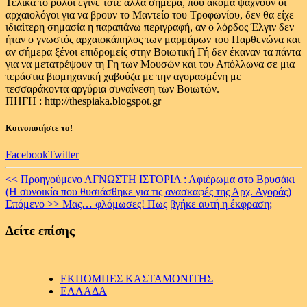
Τελικά το ρολόι έγινε τότε αλλά σήμερα, που ακόμα ψάχνουν οι
αρχαιολόγοι για να βρουν το Μαντείο του Τροφωνίου, δεν θα είχε
ιδιαίτερη σημασία η παραπάνω περιγραφή, αν ο λόρδος Έλγιν δεν
ήταν ο γνωστός αρχαιοκάπηλος των μαρμάρων του Παρθενώνα και
αν σήμερα ξένοι επιδρομείς στην Βοιωτική Γή δεν έκαναν τα πάντα
για να μετατρέψουν τη Γη των Μουσών και του Απόλλωνα σε μια
τεράστια βιομηχανική χαβούζα με την αγορασμένη με
τεσσαράκοντα αργύρια συναίνεση των Βοιωτών.
ΠΗΓΗ : http://thespiaka.blogspot.gr
Κοινοποιήστε το!
Facebook
Twitter
Continue
<< Προηγούμενο
ΑΓΝΩΣΤΗ ΙΣΤΟΡΙΑ : Αφιέρωμα στο Βρυσάκι
(Η συνοικία που θυσιάσθηκε για τις ανασκαφές της Αρχ. Αγοράς)
Reading
Επόμενο >>
Μας… φλόμωσες! Πως βγήκε αυτή η έκφραση;
Δείτε επίσης
ΕΚΠΟΜΠΕΣ ΚΑΣΤΑΜΟΝΙΤΗΣ
ΕΛΛΑΔΑ