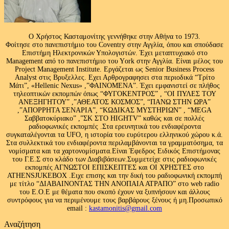
Ο Χρήστος Κασταμονίτης γεννήθηκε στην Αθήνα το 1973.
Φοίτησε στο πανεπιστήμιο του Coventry στην Αγγλία, όπου και σπούδασε
Επιστήμη Ηλεκτρονικών Υπολογιστών. Έχει μεταπτυχιακό στο
Management από το πανεπιστήμιο του Υork στην Αγγλία. Είναι μέλος του
Project Management Institute. Εργάζεται ως Senior Business Process
Analyst στις Βρυξελλες. Εχει Αρθρογραφησει στα περιοδικά “Τρίτο
Μάτι”, «Hellenic Nexus» ,”ΦΑΙΝΟΜΕΝΑ”. Έχει εμφανιστεί σε πλήθος
τηλεοπτικών εκπομπών όπως “ΦΥΓΟΚΕΝΤΡΟΣ” , “ΟΙ ΠΥΛΕΣ ΤΟΥ
ΑΝΕΞΗΓΗΤΟΥ” ,”ΑΘΕΑΤΟΣ ΚΟΣΜΟΣ”, “ΠΑΝΩ ΣΤΗΝ ΩΡΑ”
,”ΑΠΟΡΡΗΤΑ ΣΕΝΑΡΙΑ”, “ΚΩΔΙΚΑΣ ΜΥΣΤΗΡΙΩΝ” , “MEGA
Σαββατοκύριακο” ,”ΣΚ ΣΤΟ HIGHTV” καθώς και σε πολλές
ραδιοφωνικές εκπομπές .Στα ερευνητικά του ενδιαφέροντα
συγκαταλέγονται τα UFO, η ιστορία του ευρύτερου ελληνικού χώρου κ.ά.
Στα συλλεκτικά του ενδιαφέροντα περιλαμβάνονται τα γραμματόσημα, τα
νομίσματα και τα χαρτονομίσματα.Είναι Έφεδρος Ειδικός Επιστήμονας
του Γ.Ε.Σ στο κλάδο των Διαβιβάσεων.Συμμετείχε στις ραδιοφωνικές
εκπομπές ΑΓΝΩΣΤΟΙ ΕΠΙΣΚΕΠΤΕΣ και ΟΙ ΧΡΗΣΤΕΣ στο
ATHENSJUKEBOX .Ειχε επισης και την δική του ραδιοφωνική εκπομπή
με τίτλο “ΔΙΑΒΑΙΝΟΝΤΑΣ ΤΗΝ ΑΝΟΠΑΙΑ ΑΤΡΑΠΟ” στο web radio
του Ε.Ο.Ε με θέματα που σκοπό έχουν να ξυπνήσουν και άλλους
συντρόφους για να περιμένουμε τους βαρβάρους ξένους ή μη.Προσωπικό
email :
kastamonitis@gmail.com
Αναζήτηση