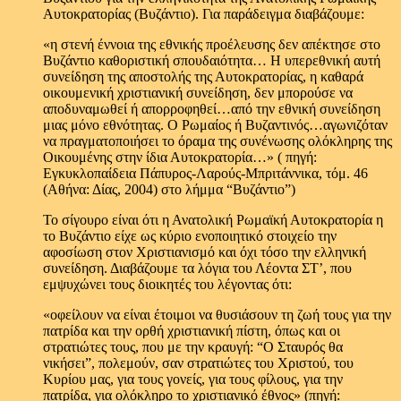
Αυτοκρατορίας (Βυζάντιο). Για παράδειγμα διαβάζουμε:
«η στενή έννοια της εθνικής προέλευσης δεν απέκτησε στο
Βυζάντιο καθοριστική σπουδαιότητα… Η υπερεθνική αυτή
συνείδηση της αποστολής της Αυτοκρατορίας, η καθαρά
οικουμενική χριστιανική συνείδηση, δεν μπορούσε να
αποδυναμωθεί ή απορροφηθεί…από την εθνική συνείδηση
μιας μόνο εθνότητας. Ο Ρωμαίος ή Βυζαντινός…αγωνιζόταν
να πραγματοποιήσει το όραμα της συνένωσης ολόκληρης της
Οικουμένης στην ίδια Αυτοκρατορία…» ( πηγή:
Εγκυκλοπαίδεια Πάπυρος-Λαρούς-Μπριτάννικα, τόμ. 46
(Αθήνα: Δίας, 2004) στο λήμμα “Βυζάντιο”)
Το σίγουρο είναι ότι η Ανατολική Ρωμαϊκή Αυτοκρατορία η
το Βυζάντιο είχε ως κύριο ενοποιητικό στοιχείο την
αφοσίωση στον Χριστιανισμό και όχι τόσο την ελληνική
συνείδηση. Διαβάζουμε τα λόγια του Λέοντα ΣΤ’, που
εμψυχώνει τους διοικητές του λέγοντας ότι:
«οφείλουν να είναι έτοιμοι να θυσιάσουν τη ζωή τους για την
πατρίδα και την ορθή χριστιανική πίστη, όπως και oι
στρατιώτες τους, που με την κραυγή: “Ο Σταυρός θα
νικήσει”, πολεμούν, σαν στρατιώτες του Χριστού, του
Κυρίου μας, για τους γονείς, για τους φίλους, για την
πατρίδα, για ολόκληρο το χριστιανικό έθνος» (πηγή: