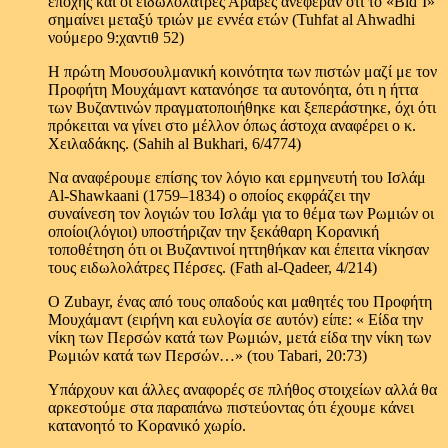
εποχής και οι ειδωλολάτρες Άραβες ανέφεραν ότι το «Biđ`I»
σημαίνει μεταξύ τριών με εννέα ετών (Tuhfat al Ahwadhi
νούμερο 9:χαντιθ 52)
Η πρώτη Μουσουλμανική κοινότητα των πιστών μαζί με τον
Προφήτη Μουχάμαντ κατανόησε τα αυτονόητα, ότι η ήττα
των Βυζαντινών πραγματοποιήθηκε και ξεπεράστηκε, όχι ότι
πρόκειται να γίνει στο μέλλον όπως άστοχα αναφέρει ο κ.
Χειλαδάκης. (Sahih al Bukhari, 6/4774)
Να αναφέρουμε επίσης τον λόγιο και ερμηνευτή του Ισλάμ
Al-Shawkaani (1759–1834) ο οποίος εκφράζει την
συναίνεση τον λογιών του Ισλάμ για το θέμα των Ρωμιών οι
οποίοι(λόγιοι) υποστήριζαν την ξεκάθαρη Κορανική
τοποθέτηση ότι οι Βυζαντινοί ηττηθήκαν και έπειτα νίκησαν
τους ειδωλολάτρες Πέρσες. (Fath al-Qadeer, 4/214)
Ο Zubayr, ένας από τους οπαδούς και μαθητές του Προφήτη
Μουχάμαντ (ειρήνη και ευλογία σε αυτόν) είπε: « Είδα την
νίκη των Περσών κατά των Ρωμιών, μετά είδα την νίκη των
Ρωμιών κατά των Περσών…» (του Tabari, 20:73)
Υπάρχουν και άλλες αναφορές σε πλήθος στοιχείων αλλά θα
αρκεστούμε στα παραπάνω πιστεύοντας ότι έχουμε κάνει
κατανοητό το Κορανικό χωρίο.