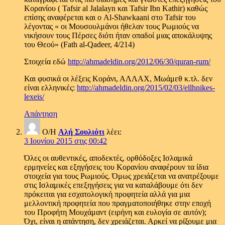
Κορανίου ( Tafsir al Jalalayn και Tafsir Ibn Kathir) καθώς
επίσης αναφέρεται και ο Al-Shawkaani στο Tafsir του
λέγοντας « οι Μουσουλμάνοι ήθελαν τους Ρωμιούς να
νικήσουν τους Πέρσες διότι ήταν οπαδοί μιας αποκάλυψης
του Θεού» (Fath al-Qadeer, 4/214)
Στοιχεία εδώ
http://ahmadeldin.org/2012/06/30/quran-rum/
Και φυσικά οι λέξεις Κοράνι, ΑΛΛΑΧ, Μωάμεθ κ.τλ. δεν
είναι ελληνικές:
http://ahmadeldin.org/2015/02/03/ellhnikes-
lexeis/
Απάντηση
Ο/Η
Αλή Σουλιότι
λέει:
3 Ιουνίου 2015 στις 00:42
Όλες οι αυθεντικές, αποδεκτές, ορθόδοξες Ισλαμικά
ερμηνείες και εξηγήσεις του Κορανίου αναφέρουν τα ίδια
στοιχεία για τους Ρωμιούς. Όμως χρειάζεται να ανατρέξουμε
στις Ισλαμικές επεξηγήσεις για να καταλάβουμε ότι δεν
πρόκειται για εσχατολογική προφητεία αλλά για μια
μελλοντική προφητεία που πραγματοποιήθηκε στην εποχή
του Προφήτη Μουχάμαντ (ειρήνη και ευλογία σε αυτόν);
Όχι, είναι η απάντηση, δεν χρειάζεται. Αρκεί να ρίξουμε μια