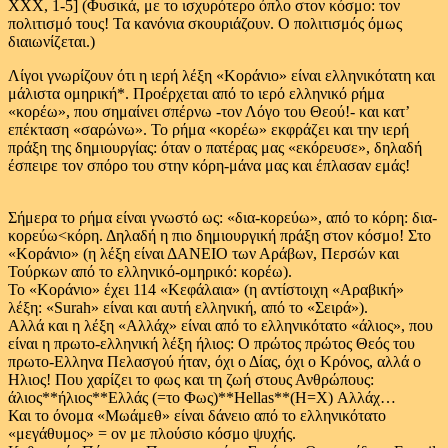
ΧΧΧ, 1-5] (Φυσικά, με το ισχυρότερο όπλο στον κόσμο: τον
πολιτισμό τους! Τα κανόνια σκουριάζουν. Ο πολιτισμός όμως
διαιωνίζεται.)
Λίγοι γνωρίζουν ότι η ιερή λέξη «Κοράνιο» είναι ελληνικότατη και
μάλιστα ομηρική*. Προέρχεται από το ιερό ελληνικό ρήμα
«κορέω», που σημαίνει σπέρνω -τον Λόγο του Θεού!- και κατ’
επέκταση «σαρώνω». Το ρήμα «κορέω» εκφράζει και την ιερή
πράξη της δημιουργίας: όταν ο πατέρας μας «εκόρευσε», δηλαδή
έσπειρε τον σπόρο του στην κόρη-μάνα μας και έπλασαν εμάς!
Σήμερα το ρήμα είναι γνωστό ως: «δια-κορεύω», από το κόρη: δια-
κορεύω<κόρη. Δηλαδή η πιο δημιουργική πράξη στον κόσμο! Στο
«Κοράνιο» (η λέξη είναι ΔΑΝΕΙΟ των Αράβων, Περσών και
Τούρκων από το ελληνικό-ομηρικό: κορέω).
Το «Κοράνιο» έχει 114 «Κεφάλαια» (η αντίστοιχη «Αραβική»
λέξη: «Surah» είναι και αυτή ελληνική, από το «Σειρά»).
Αλλά και η λέξη «Αλλάχ» είναι από το ελληνικότατο «άλιος», που
είναι η πρωτο-ελληνική λέξη ήλιος: Ο πρώτος πρώτος Θεός του
πρωτο-Ελληνα Πελασγού ήταν, όχι ο Δίας, όχι ο Κρόνος, αλλά ο
Ηλιος! Που χαρίζει το φως και τη ζωή στους Ανθρώπους:
άλιος**ήλιος**Ελλάς (=το Φως)**Hellas**(Η=Χ) Αλλάχ…
Και το όνομα «Μωάμεθ» είναι δάνειο από το ελληνικότατο
«μεγάθυμος» = ον με πλούσιο κόσμο ψυχής.