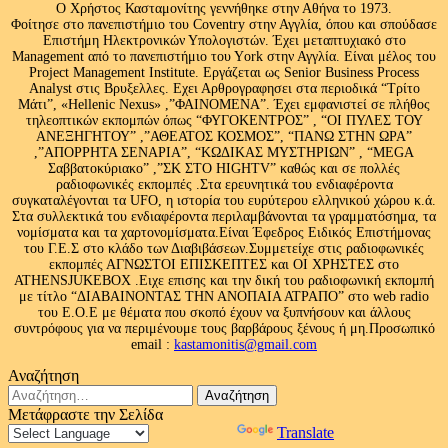
Ο Χρήστος Κασταμονίτης γεννήθηκε στην Αθήνα το 1973.
Φοίτησε στο πανεπιστήμιο του Coventry στην Αγγλία, όπου και σπούδασε
Επιστήμη Ηλεκτρονικών Υπολογιστών. Έχει μεταπτυχιακό στο
Management από το πανεπιστήμιο του Υork στην Αγγλία. Είναι μέλος του
Project Management Institute. Εργάζεται ως Senior Business Process
Analyst στις Βρυξελλες. Εχει Αρθρογραφησει στα περιοδικά “Τρίτο
Μάτι”, «Hellenic Nexus» ,”ΦΑΙΝΟΜΕΝΑ”. Έχει εμφανιστεί σε πλήθος
τηλεοπτικών εκπομπών όπως “ΦΥΓΟΚΕΝΤΡΟΣ” , “ΟΙ ΠΥΛΕΣ ΤΟΥ
ΑΝΕΞΗΓΗΤΟΥ” ,”ΑΘΕΑΤΟΣ ΚΟΣΜΟΣ”, “ΠΑΝΩ ΣΤΗΝ ΩΡΑ”
,”ΑΠΟΡΡΗΤΑ ΣΕΝΑΡΙΑ”, “ΚΩΔΙΚΑΣ ΜΥΣΤΗΡΙΩΝ” , “MEGA
Σαββατοκύριακο” ,”ΣΚ ΣΤΟ HIGHTV” καθώς και σε πολλές
ραδιοφωνικές εκπομπές .Στα ερευνητικά του ενδιαφέροντα
συγκαταλέγονται τα UFO, η ιστορία του ευρύτερου ελληνικού χώρου κ.ά.
Στα συλλεκτικά του ενδιαφέροντα περιλαμβάνονται τα γραμματόσημα, τα
νομίσματα και τα χαρτονομίσματα.Είναι Έφεδρος Ειδικός Επιστήμονας
του Γ.Ε.Σ στο κλάδο των Διαβιβάσεων.Συμμετείχε στις ραδιοφωνικές
εκπομπές ΑΓΝΩΣΤΟΙ ΕΠΙΣΚΕΠΤΕΣ και ΟΙ ΧΡΗΣΤΕΣ στο
ATHENSJUKEBOX .Ειχε επισης και την δική του ραδιοφωνική εκπομπή
με τίτλο “ΔΙΑΒΑΙΝΟΝΤΑΣ ΤΗΝ ΑΝΟΠΑΙΑ ΑΤΡΑΠΟ” στο web radio
του Ε.Ο.Ε με θέματα που σκοπό έχουν να ξυπνήσουν και άλλους
συντρόφους για να περιμένουμε τους βαρβάρους ξένους ή μη.Προσωπικό
email :
kastamonitis@gmail.com
Αναζήτηση
Αναζήτηση
για:
Μετάφραστε την Σελίδα
Powered by
Translate