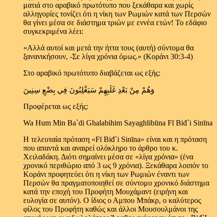
ματιά στο αραβικό πρωτότυπο που ξεκάθαρα και χωρίς
αλληγορίες τονίζει ότι η νίκη των Ρωμιών κατά των Περσών
θα γίνει μέσα σε διάστημα τριών με εννέα ετών! Το εδάφιο
συγκεκριμένα λέει:
«Αλλά αυτοί και μετά την ήττα τους (αυτή) σύντομα θα
ξανανικήσουν, -Σε λίγα χρόνια όμως.» (Κοράνι 30:3-4)
Στο αραβικό πρωτότυπο διαβάζεται ως εξής:
وَهُمْ مِنْ بَعْدِ غَلَبِهِمْ سَيَغْلِبُونَ فِي بِضْعِ سِنِينَ
Προφέρεται ως εξής:
Wa Hum Min Ba`di Ghalabihim Sayaghlibūna Fī Biđ`i Sinīna
Η τελευταία πρόταση «Fī Biđ`i Sinīna» είναι και η πρόταση
που απαντά και αναιρεί ολόκληρο το άρθρο του κ.
Χειλαδάκη. Διότι σημαίνει μέσα σε «λίγα χρόνια» (ένα
χρονικό περιθώριο από 3 ως 9 χρόνια). Ξεκάθαρα λοιπόν το
Κοράνι προφητεύει ότι η νίκη των Ρωμιών έναντι των
Περσών θα πραγματοποιηθεί σε σύντομο χρονικό διάστημα
κατά την εποχή του Προφήτη Μουχάμαντ (ειρήνη και
ευλογία σε αυτόν). Ο ίδιος ο Αμπου Μπάκρ, ο καλύτερος
φίλος του Προφήτη καθώς και άλλοι Μουσουλμάνοι της