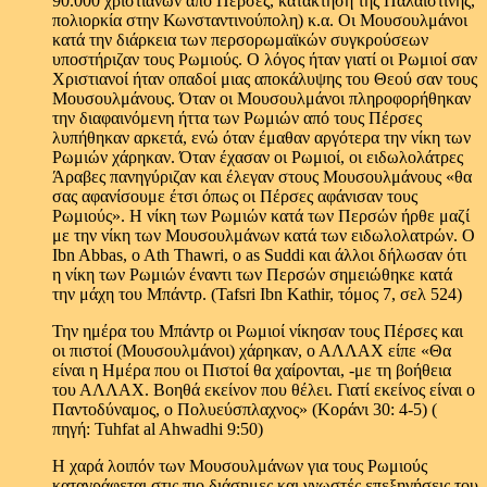
90.000 χριστιανών από Πέρσες, κατάκτηση της Παλαιστίνης,
πολιορκία στην Κωνσταντινούπολη) κ.α. Οι Μουσουλμάνοι
κατά την διάρκεια των περσορωμαϊκών συγκρούσεων
υποστήριζαν τους Ρωμιούς. Ο λόγος ήταν γιατί οι Ρωμιοί σαν
Χριστιανοί ήταν οπαδοί μιας αποκάλυψης του Θεού σαν τους
Μουσουλμάνους. Όταν οι Μουσουλμάνοι πληροφορήθηκαν
την διαφαινόμενη ήττα των Ρωμιών από τους Πέρσες
λυπήθηκαν αρκετά, ενώ όταν έμαθαν αργότερα την νίκη των
Ρωμιών χάρηκαν. Όταν έχασαν οι Ρωμιοί, οι ειδωλολάτρες
Άραβες πανηγύριζαν και έλεγαν στους Μουσουλμάνους «θα
σας αφανίσουμε έτσι όπως οι Πέρσες αφάνισαν τους
Ρωμιούς». Η νίκη των Ρωμιών κατά των Περσών ήρθε μαζί
με την νίκη των Μουσουλμάνων κατά των ειδωλολατρών. Ο
Ibn Abbas, o Ath Thawri, ο as Suddi και άλλοι δήλωσαν ότι
η νίκη των Ρωμιών έναντι των Περσών σημειώθηκε κατά
την μάχη του Μπάντρ. (Tafsri Ibn Kathir, τόμος 7, σελ 524)
Την ημέρα του Μπάντρ οι Ρωμιοί νίκησαν τους Πέρσες και
οι πιστοί (Μουσουλμάνοι) χάρηκαν, ο ΑΛΛΑΧ είπε «Θα
είναι η Ημέρα που οι Πιστοί θα χαίρονται, -με τη βοήθεια
του ΑΛΛΑΧ. Βοηθά εκείνον που θέλει. Γιατί εκείνος είναι ο
Παντοδύναμος, ο Πολυεύσπλαχνος» (Κοράνι 30: 4-5) (
πηγή: Tuhfat al Ahwadhi 9:50)
Η χαρά λοιπόν των Μουσουλμάνων για τους Ρωμιούς
καταγράφεται στις πιο διάσημες και γνωστές επεξηγήσεις του