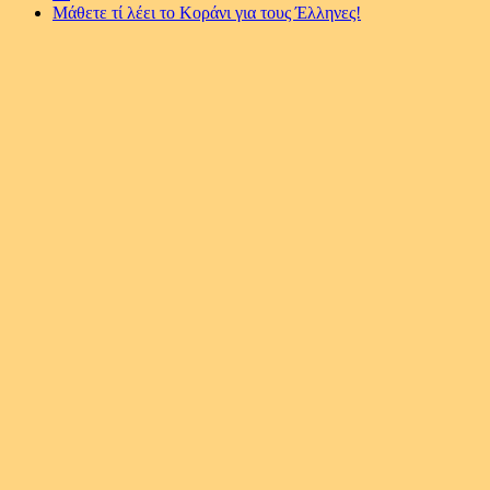
Μάθετε τί λέει το Κοράνι για τους Έλληνες!