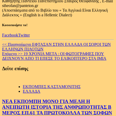
Καθηγητής Πάντειου Πανεπιστημίου Σταύρος Θεοφανίδης , E-mail
stheofan@panteion.gr
(Αποσπάσματα από το Βιβλίο του « Τα Αγγλικά Είναι Ελληνική
Διάλεκτος » (English is a Hellenic Dialect)
Κοινοποιήστε το!
Facebook
Twitter
Continue
<< Προηγούμενο
EΦΤΑΣΑΝ ΣΤΗΝ ΕΛΛΑΔΑ ΟΙ ΣΟΡΟΙ ΤΩΝ
ΕΛΛΗΝΩΝ ΠΙΛΟΤΩΝ
Reading
Επόμενο >>
19 ΧΡΟΝΙΑ ΜΕΤΑ : ΟΙ ΦΩΤΟΓΡΑΦΙΕΣ ΠΟΥ
ΔΕΙΧΝΟΥΝ ΑΠΟ ΤΙ ΕΠΕΣΕ ΤΟ ΕΛΙΚΟΠΤΕΡΟ ΣΤΑ ΙΜΙΑ
Δείτε επίσης
ΕΚΠΟΜΠΕΣ ΚΑΣΤΑΜΟΝΙΤΗΣ
ΕΛΛΑΔΑ
ΝΕΑ ΕΚΠΟΜΠΗ ΜΟΝΟ ΓΙΑ ΜΕΛΗ Η
ΑΝΕΙΠΩΤΗ ΙΣΤΟΡΙΑ ΤΗΣ ΑΝΘΡΩΠΟΤΗΤΑΣ Β
ΜΕΡΟΣ ΕΠ.61 ΤΑ ΠΡΩΤΟΚΟΛΛΑ ΤΩΝ ΣΟΦΩΝ