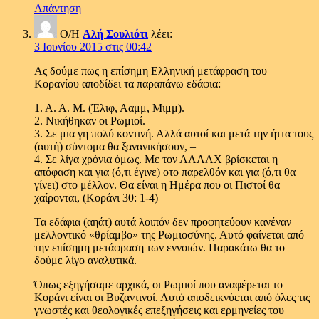
Απάντηση
Ο/Η
Αλή Σουλιότι
λέει:
3 Ιουνίου 2015 στις 00:42
Ας δούμε πως η επίσημη Ελληνική μετάφραση του
Κορανίου αποδίδει τα παραπάνω εδάφια:
1. Α. Α. Μ. (Έλιφ, Ααμμ, Μιμμ).
2. Νικήθηκαν οι Ρωμιοί.
3. Σε μια γη πολύ κοντινή. Αλλά αυτοί και μετά την ήττα τους
(αυτή) σύντομα θα ξανανικήσουν, –
4. Σε λίγα χρόνια όμως. Με τον ΑΛΛΑΧ βρίσκεται η
απόφαση και για (ό,τι έγινε) οτο παρελθόν και για (ό,τι θα
γίνει) στο μέλλον. Θα είναι η Ημέρα που οι Πιστοί θα
χαίρονται, (Κοράνι 30: 1-4)
Τα εδάφια (αηάτ) αυτά λοιπόν δεν προφητεύουν κανέναν
μελλοντικό «θρίαμβο» της Ρωμιοσύνης. Αυτό φαίνεται από
την επίσημη μετάφραση των εννοιών. Παρακάτω θα το
δούμε λίγο αναλυτικά.
Όπως εξηγήσαμε αρχικά, οι Ρωμιοί που αναφέρεται το
Κοράνι είναι οι Βυζαντινοί. Αυτό αποδεικνύεται από όλες τις
γνωστές και θεολογικές επεξηγήσεις και ερμηνείες του