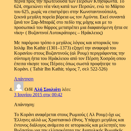
περνά προς την πρωτεύουσα των Περσών Κτησιφώντα. Το
624, σημειώνει νέα νίκη κατά των Περσών, ενώ το Μάρτιο
του 625, χωρίς να επιστρέψει στην Κωνσταντινούπολη,
ξεκινά μεγάλη πορεία βόρεια ως τον Αμύντα. Εκεί συναντά
ξανά τον Σαρ-Μπαράζ στο πεδίο της μάχης και με το
προσωπικό του θάρρος μετατρέπει μια διαφαινόμενη ήττα σε
νίκη» ( Βυζαντινοί Αυτοκράτορες – Ηράκλειος)
Με παρόμοιο τρόπο ο μεγάλος λόγιος και ιστορικός του
Ισλάμ Ibn Kathir (1301–1373) εξηγεί την αναφορά του
Κορανίου στους Βυζαντινούς (αλ Ρουμ) περιγράφοντας την
σύντομη ήττα του Ηράκλειου από τον Πέρση Χοσρόη οπου
έπειτα νίκησε τους Πέρσες όπως σωστά προφήτεψε το
Κοράνι. ( Tafsir Ibn Kathir, τόμος 7, σελ 522-526)
Απάντηση
Ο/Η
Αλή Σουλιότι
λέει:
3 Ιουνίου 2015 στις 00:42
Απάντηση:
Το Κοράνι αναφέρεται στους Ρωμιούς ( Αλ Ρουμ) όχι ως
Έλληνες αλλά ως Χριστιανικό έθνος. Υπάρχει μεγάλος και
έντονος διάλογος ανάμεσα σε ιστορικούς και μελετητές του
Βυζαντίου για την ελληνικότητα της Ανατολικής Ρωμαϊκής