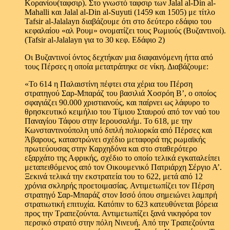
Κορανίου(ταφσιρ). Στο γνωστό ταφσιρ των Jalal al-Din al-
Mahalli και Jalal al-Din al-Suyuti (1459 και 1505) με τίτλο
Tafsir al-Jalalayn διαβάζουμε ότι στο δεύτερο εδάφιο του
κεφαλαίου «αλ Ρουμ» ονοματίζει τους Ρωμιούς (Βυζαντινοί).
(Tafsir al-Jalalayn για το 30 κεφ. Εδάφιο 2)
Οι Βυζαντινοί όντος δεχτήκαν μια διαφαινόμενη ήττα από
τους Πέρσες η οποία μετατράπηκε σε νίκη. Διαβάζουμε:
«Το 614 η Παλαιστίνη πέφτει στα χέρια του Πέρση
στρατηγού Σαρ-Μπαράζ του βασιλιά Χοσρόη Β’, ο οποίος
σφαγιάζει 90.000 χριστιανούς, και παίρνει ως λάφυρο το
θρησκευτικό κειμήλιο του Τίμιου Σταυρού από τον ναό του
Παναγίου Τάφου στην Ιερουσαλήμ. Το 618, με την
Κωνσταντινούπολη υπό διπλή πολιορκία από Πέρσες και
Άβαρους, καταστρώνει σχέδιο μεταφορά της ρωμαϊκής
πρωτεύουσας στην Καρχηδόνα και στο σταθερότερο
εξαρχάτο της Αφρικής, σχέδιο το οποίο τελικά εγκαταλείπει
μεταπειθόμενος από τον Οικουμενικό Πατριάρχη Σέργιο Α’.
Ξεκινά τελικά την εκστρατεία του το 622, μετά από 12
χρόνια σκληρής προετοιμασίας. Αντιμετωπίζει τον Πέρση
στρατηγό Σαρ-Μπαράζ στον Ισσό όπου σημειώνει λαμπρή
στρατιωτική επιτυχία. Κατόπιν το 623 κατευθύνεται βόρεια
προς την Τραπεζούντα. Αντιμετωπίζει ξανά νικηφόρα τον
περσικό στρατό στην πόλη Νινευή. Από την Τραπεζούντα